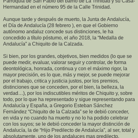
Parroquia de San Pablo del barrio de La Trinidad y su Casa-
Hermandad en el número 95 de la Calle Trinidad.
Aunque tarde y después de muerto, la Junta de Andalucía,
el Día de Andalucía (28 febrero ), en que el Gobierno
autónomo andaluz concede sus distinciones, le ha
concedido a título póstumo, el año 2018, la “Medalla de
Andalucía” a Chiquito de la Calzada.
Si bien, por los grandes, objetivos, bien medidos (lo que se
puede medir, evaluar, valorar seguir y controlar, de forma
deontológica, honrada, continua y con el máximo rigor, la
mayor precisión, es lo que, más y mejor, se puede mejorar
por el trabajo, critica y justicia justos, por los premios,
distinciones que se conceden, por el bien, la belleza, la
verdad…), por los indiscutibles méritos de Chiquito y, sobre
todo, por lo que ha representado y sigue representando para
Andalucía y España, a Gregorio Esteban Sánchez
Fernández “Chiquito de la Calzada” se le debió conceder,
en vida y no cuando ha muerto y no lo ha podido celebrar
con los suyos; se le debió conceder la mayor distinción de
Andalucía, la de “Hijo Predilecto de Andalucía”, al ser, total y
absolutamente, uno de los andaluces mas predilecto,