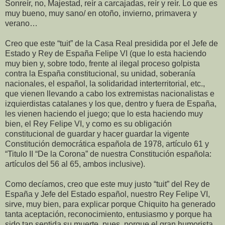
Sonreír, no, Majestad, reír a carcajadas, reír y reír. Lo que es
muy bueno, muy sano/ en otoño, invierno, primavera y
verano…
Creo que este “tuit” de la Casa Real presidida por el Jefe de
Estado y Rey de España Felipe VI (que lo esta haciendo
muy bien y, sobre todo, frente al ilegal proceso golpista
contra la España constitucional, su unidad, soberanía
nacionales, el español, la solidaridad interterritorial, etc.,
que vienen llevando a cabo los extremistas nacionalistas e
izquierdistas catalanes y los que, dentro y fuera de España,
les vienen haciendo el juego; que lo esta haciendo muy
bien, el Rey Felipe VI, y como es su obligación
constitucional de guardar y hacer guardar la vigente
Constitución democrática española de 1978, artículo 61 y
“Titulo II “De la Corona” de nuestra Constitución española:
artículos del 56 al 65, ambos inclusive).
Como decíamos, creo que este muy justo “tuit” del Rey de
España y Jefe del Estado español, nuestro Rey Felipe VI,
sirve, muy bien, para explicar porque Chiquito ha generado
tanta aceptación, reconocimiento, entusiasmo y porque ha
sido tan sentida su muerte, pues, porque el gran humorista