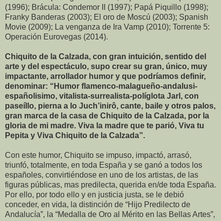
(1996); Brácula: Condemor II (1997); Papá Piquillo (1998);
Franky Banderas (2003); El oro de Moscú (2003); Spanish
Movie (2009); La venganza de Ira Vamp (2010); Torrente 5:
Operación Eurovegas (2014).
Chiquito de la Calzada, con gran intuición, sentido del
arte y del espectáculo, supo crear su gran, único, muy
impactante, arrollador humor y que podríamos definir,
denominar: “Humor flamenco-malagueño-andalusi-
españolisimo, vitalista-surrealista-políglota Jarl, con
paseíllo, pierna a lo Juch’inirô, cante, baile y otros palos,
gran marca de la casa de Chiquito de la Calzada, por la
gloria de mi madre. Viva la madre que te parió, Viva tu
Pepita y Viva Chiquito de la Calzada”.
Con este humor, Chiquito se impuso, impactó, arrasó,
triunfó, totalmente, en toda España y se ganó a todos los
españoles, convirtiéndose en uno de los artistas, de las
figuras públicas, mas predilecta, querida en/de toda España.
Por ello, por todo ello y en justicia justa, se le debió
conceder, en vida, la distinción de “Hijo Predilecto de
Andalucía”, la “Medalla de Oro al Mérito en las Bellas Artes”,