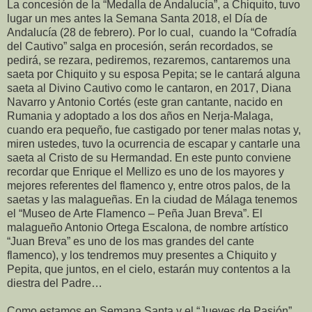
La concesión de la “Medalla de Andalucía”, a Chiquito, tuvo
lugar un mes antes la Semana Santa 2018, el Día de
Andalucía (28 de febrero). Por lo cual, cuando la “Cofradía
del Cautivo” salga en procesión, serán recordados, se
pedirá, se rezara, pediremos, rezaremos, cantaremos una
saeta por Chiquito y su esposa Pepita; se le cantará alguna
saeta al Divino Cautivo como le cantaron, en 2017, Diana
Navarro y Antonio Cortés (este gran cantante, nacido en
Rumania y adoptado a los dos años en Nerja-Malaga,
cuando era pequeño, fue castigado por tener malas notas y,
miren ustedes, tuvo la ocurrencia de escapar y cantarle una
saeta al Cristo de su Hermandad. En este punto conviene
recordar que Enrique el Mellizo es uno de los mayores y
mejores referentes del flamenco y, entre otros palos, de la
saetas y las malagueñas. En la ciudad de Málaga tenemos
el “Museo de Arte Flamenco – Peña Juan Breva”. El
malagueño Antonio Ortega Escalona, de nombre artístico
“Juan Breva” es uno de los mas grandes del cante
flamenco), y los tendremos muy presentes a Chiquito y
Pepita, que juntos, en el cielo, estarán muy contentos a la
diestra del Padre…
Como estamos en Semana Santa y el “Jueves de Pasión”,