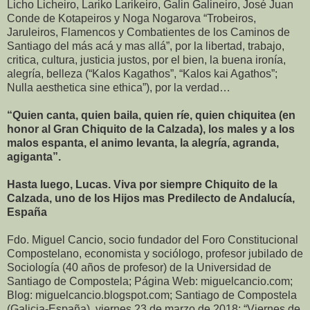
Licho Licheiro, Lariko Larikeiro, Galin Galineiro, José Juan
Conde de Kotapeiros y Noga Nogarova “Trobeiros,
Jaruleiros, Flamencos y Combatientes de los Caminos de
Santiago del más acá y mas allá”, por la libertad, trabajo,
critica, cultura, justicia justos, por el bien, la buena ironía,
alegría, belleza (“Kalos Kagathos”, “Kalos kai Agathos”;
Nulla aesthetica sine ethica”), por la verdad…
“Quien canta, quien baila, quien ríe, quien chiquitea (en
honor al Gran Chiquito de la Calzada), los males y a los
malos espanta, el animo levanta, la alegría, agranda,
agiganta”.
Hasta luego, Lucas. Viva por siempre Chiquito de la
Calzada, uno de los Hijos mas Predilecto de Andalucía,
España
Fdo. Miguel Cancio, socio fundador del Foro Constitucional
Compostelano, economista y sociólogo, profesor jubilado de
Sociología (40 años de profesor) de la Universidad de
Santiago de Compostela; Página Web: miguelcancio.com;
Blog: miguelcancio.blogspot.com; Santiago de Compostela
(Galicia-España), viernes 23 de marzo de 2018; “Viernes de