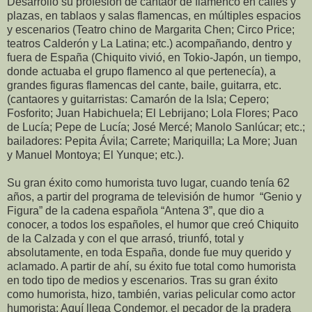
Desarrollo su profesión de cantaor de flamenco en calles y
plazas, en tablaos y salas flamencas, en múltiples espacios
y escenarios (Teatro chino de Margarita Chen; Circo Price;
teatros Calderón y La Latina; etc.) acompañando, dentro y
fuera de España (Chiquito vivió, en Tokio-Japón, un tiempo,
donde actuaba el grupo flamenco al que pertenecía), a
grandes figuras flamencas del cante, baile, guitarra, etc.
(cantaores y guitarristas: Camarón de la Isla; Cepero;
Fosforito; Juan Habichuela; El Lebrijano; Lola Flores; Paco
de Lucía; Pepe de Lucía; José Mercé; Manolo Sanlúcar; etc.;
bailadores: Pepita Ávila; Carrete; Mariquilla; La More; Juan
y Manuel Montoya; El Yunque; etc.).
Su gran éxito como humorista tuvo lugar, cuando tenía 62
años, a partir del programa de televisión de humor “Genio y
Figura” de la cadena española “Antena 3”, que dio a
conocer, a todos los españoles, el humor que creó Chiquito
de la Calzada y con el que arrasó, triunfó, total y
absolutamente, en toda España, donde fue muy querido y
aclamado. A partir de ahí, su éxito fue total como humorista
en todo tipo de medios y escenarios. Tras su gran éxito
como humorista, hizo, también, varias pelicular como actor
humorista: Aquí llega Condemor, el pecador de la pradera