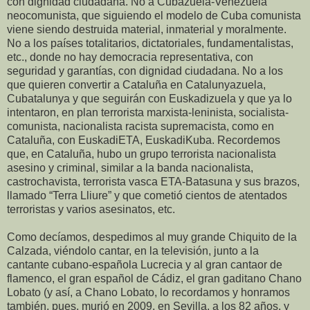
con dignidad ciudadana. No a Cubazuela-Venezuela
neocomunista, que siguiendo el modelo de Cuba comunista
viene siendo destruida material, inmaterial y moralmente.
No a los países totalitarios, dictatoriales, fundamentalistas,
etc., donde no hay democracia representativa, con
seguridad y garantías, con dignidad ciudadana. No a los
que quieren convertir a Cataluña en Catalunyazuela,
Cubatalunya y que seguirán con Euskadizuela y que ya lo
intentaron, en plan terrorista marxista-leninista, socialista-
comunista, nacionalista racista supremacista, como en
Cataluña, con EuskadiETA, EuskadiKuba. Recordemos
que, en Cataluña, hubo un grupo terrorista nacionalista
asesino y criminal, similar a la banda nacionalista,
castrochavista, terrorista vasca ETA-Batasuna y sus brazos,
llamado “Terra Lliure” y que cometió cientos de atentados
terroristas y varios asesinatos, etc.
Como decíamos, despedimos al muy grande Chiquito de la
Calzada, viéndolo cantar, en la televisión, junto a la
cantante cubano-española Lucrecia y al gran cantaor de
flamenco, el gran español de Cádiz, el gran gaditano Chano
Lobato (y así, a Chano Lobato, lo recordamos y honramos
también, pues, murió en 2009, en Sevilla, a los 82 años, y