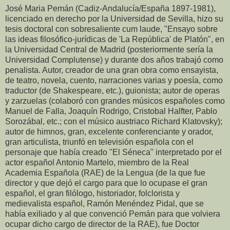
José Maria Pemán (Cadiz-Andalucía/España 1897-1981),
licenciado en derecho por la Universidad de Sevilla, hizo su
tesis doctoral con sobresaliente cum laude, "Ensayo sobre
las ideas filosófico-jurídicas de 'La República' de Platón", en
la Universidad Central de Madrid (posteriormente sería la
Universidad Complutense) y durante dos años trabajó como
penalista. Autor, creador de una gran obra como ensayista,
de teatro, novela, cuento, narraciones varias y poesía, como
traductor (de Shakespeare, etc.), guionista; autor de operas
y zarzuelas (colaboró con grandes músicos españoles como
Manuel de Falla, Joaquín Rodrigo, Cristobal Halfter, Pablo
Sorozábal, etc.; con el músico austriaco Richard Klatovsky);
autor de himnos, gran, excelente conferenciante y orador,
gran articulista, triunfó en televisión española con el
personaje que había creado "El Séneca" interpretado por el
actor español Antonio Martelo, miembro de la Real
Academia Española (RAE) de la Lengua (de la que fue
director y que dejó el cargo para que lo ocupase el gran
español, el gran filólogo, historiador, folclorista y
medievalista español, Ramón Menéndez Pidal, que se
había exiliado y al que convenció Pemán para que volviera
ocupar dicho cargo de director de la RAE), fue Doctor