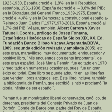
1923-1930, España creció el 1,8%; en la II República
española, 1931-1936, España decreció el – 0,6% del PIB;
en la Dictadura del General Franco,1939-1975, España
creció el 4,4%; y en la Democracia constitucional española-
Reinado Juan Carlos I",1977/1978-2016, España creció al
1,7% del PIB. Véase, también,
Albert Carrera y Xavier
Tafunell, Coords., prólogo de Josep Fontana,
Estadísticas Históricas de España Siglos XIX, XX, Ed.
Fundación Banco Bilbao Vizcaya Argentaria/BBVA,
1989, segunda edición revisada y ampliada 2005
), etc.;
este gran, maravilloso, muy documentado, enriquecedor y
positivo libro, "Mis encuentros con gente importante", de
este gran español, José Maria Pemán, fue editado en 1970
y reeditado en numerosas ocasiones, pues, fue un gran
éxito editorial. Este libro se puede adquirir en las librerías
que venden libros antiguos, etc. Este libro incluye, también,
la bibliografía de Pemán, que escribió, sintió y proclamó "la
gloria infinita de ser español".
Pemán fue un monárquico liberal conservador, católico, de
derechas, presidente del Consejo Privado de Juan de
Borbón, Conde de Barcelona, padre del Rey de España,