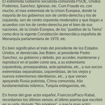
El extremista Gobierno socialista-comunista PSOE, Unidos
Podemos, Sanchez, Iglesias, etc. Cum Fraude es, con
mucho, el mas extremista de la Union Europea, donde la
mayoría de los gobiernos son de centro-derecha y los de
izquierda, son de centro izquierda moderados y que llegan a
acuerdos con los de centro-derecha por el bien de sus
naciones, de la Unión Europea, de los "pueblos de la Tierra"
como dice la vigente Constitución democrática española de
Monarquía parlamentaria de 1978, etc.
Es bien significativo el trato del presidente de los Estados
Unidos, el demócrata Joe Biden, al presidente Pedro
Sanchez, su gobierno y debido, por acceder, mantenerse y
reproducir en el poder como sea, a su extremismo
izquierdista, proseparatista, anticapitalista, etc., a sus socios
extremistas separatistas, izquierdistas, de los viejos y
nuevos extremismos identitarios, etc., y que vienen
apoyando Rusia putinista, China comunista, Irán
fundamentalista islámico, Turquía erdoganista, etc.
En honor del gran actor español, Francisco/Paco Rabal,
recordamos los últimos versos, el último poema que escribió
en su vida, titulado "No smoking", y que la gran actriz