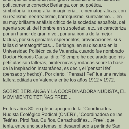
políticamente correcto; Berlanga, con su poética,
simbología, iconografía, imaginiería… cinematográficas, con
su realismo, neorrealismo, barroquismo, surrealismo…, en
su muy brillante análisis critico de la sociedad española, del
agente social, del hombre en su soledad, etc., se caracteriza
por un humor de gran nivel, por una ironía de la mejor
factura, por sus geniales esperpentos, provocaciones, sus
fallas cinematográficas… Berlanga, en su discurso en la
Universidad Politécnica de Valencia, cuando fue nombrado
Doctor Honoris Causa, dijo: "Siempre he declarado que mis
películas son falleras, pirotécnicas y rodadas sobre la base
de la inspiración instantánea, es decir, el 'pensat i fet'
(pensado y hecho)". Por cierto, "Pensat i Fet" fue una revista
fallera editada en Valencia entre los años 1912 y 1972.
SOBRE BERLANGA Y LA COORDINADORA NUDISTA, EL
MOVIMIENTO TETIÑAS FREE…
En los años 80, en pleno apogeo de la "Coordinadora
Nudista Ecológico Radical (CNER)", "Coordinadora de las
Tetiñas, Piroliñas, Cuiños, Carrachudiñas… Free", que
tenía, entre uno sus lemas, el desarrollado a partir de San