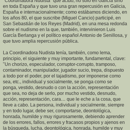
"Coordinadora Nudista" que actuó, no solo en Galicia sino
en toda España y que tuvo una gran repercusión en Galicia,
España e internacionalmente; como estábamos diciendo, en
los años 80, el que suscribe (Miguel Cancio) participé, en
San Sebastián de los Reyes (Madrid), en una mesa redonda
sobre el nudismo en la que, también, intervinieron Luis
García Berlanga y el político español Antonio de Senillosa, y
que tuvo amplia repercusión pública.
La Coordinadora Nudista tenía, también, como lema,
principio, el siguiente y muy importante, fundamental, clave:
"Un chorizo, especulador, corruptor-corrupto, tramposo,
contaminador, manipulador, jugador sucio, trepa, dispuesto
a todo por el poder, por el tajadismo, por imponerse como
sea, etc., individual y socialmente, se ponga como se
ponga, vestido, desnudo o con la acción, representación
que sea, no deja de serlo, por mucho vestido, desnudo,
acción, representación, cara… que le eche a la cosa, que
lleve a cabo. La persona, individual y socialmente, siempre
y en todo lugar, debe ser, comportarse, deontológica,
honrada, humilde y muy rigurosamente, debiendo aprender
de los errores, fallos, errores y fracasos propios y ajenos en
la búsqueda, lucha, deontológica, honrada, humilde y muy