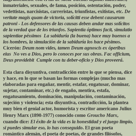
inmateriales, sexuales, de fama, posición, ostentación, poder,
vedettistas, narcisistas, carreristas, triunfistas, exitistas, etc.
De
veritate magis quam de victoria, solícitti esse debent causarum
patroni
-
Los defensores de las causas deben andar mas solícitos
de la verdad que de los triunfos
.
Sapientia óptimos facit, simulatio
sapientiae péssimos
­
La sabiduría (la buena) hace muy buenos a
los hombres, la simulación de la sabiduría los hace pésimos
.
Cicerón:
Deum nom vides, tamen Deum agnoscis ex óperibus
eius
­
No ves a Dios, pero lo conoces por sus obras
.
Fac officium,
Deus providebit ­ Cumple con tu deber-oficio y Dios proveerá
.
Esta clara disyuntiva, contradicción entre lo que se piensa, dice
y hace, en lo que se basan las formas complejas (mucho mas
elaboradas para engañar, mentir, estafar, engatusar, dominar,
sujetar, contaminar, etc.) de engaño, mentira, estafa,
engatusamiento, dominación, manipulación, contaminación,
sujeción y violencia; esta disyuntiva, contradicción, la plantea
muy bien el genial actor, humorista y escritor americano Julius
Henry Marx (1890-1977) conocido como
Groucho Marx
,
cuando dice:
El éxito de la vida es la honestidad y el juego limpio,
si puedes simular eso, lo has conseguido
. El gran poeta
romántico alemán, el poeta de poetas, de grandes filósofos,