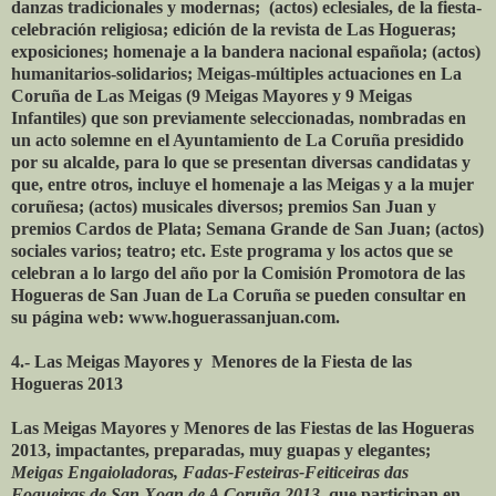
danzas tradicionales y modernas; (actos) eclesiales, de la fiesta-
celebración religiosa; edición de la revista de Las Hogueras;
exposiciones; homenaje a la bandera nacional española; (actos)
humanitarios-solidarios; Meigas-múltiples actuaciones en La
Coruña de Las Meigas (9 Meigas Mayores y 9 Meigas
Infantiles) que son previamente seleccionadas, nombradas en
un acto solemne en el Ayuntamiento de La Coruña presidido
por su alcalde, para lo que se presentan diversas candidatas y
que, entre otros, incluye el homenaje a las Meigas y a la mujer
coruñesa; (actos) musicales diversos; premios San Juan y
premios Cardos de Plata; Semana Grande de San Juan; (actos)
sociales varios; teatro; etc. Este programa y los actos que se
celebran a lo largo del año por la Comisión Promotora de las
Hogueras de San Juan de La Coruña se pueden consultar en
su página web: www.hoguerassanjuan.com.
4.- Las Meigas Mayores y Menores de la Fiesta de las
Hogueras 2013
Las Meigas Mayores y Menores de las Fiestas de las Hogueras
2013, impactantes, preparadas, muy guapas y elegantes;
Meigas Engaioladoras, Fadas-Festeiras-Feiticeiras das
Fogueiras de San Xoan de A Coruña 2013
, que participan en