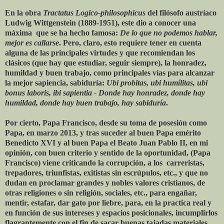
En la obra
Tractatus Logico-philosophicus
del filósofo austríaco
Ludwig Wittgenstein (1889-1951), este dio a conocer una
máxima que se ha hecho famosa:
De lo que no podemos hablar,
mejor es callarse
. Pero, claro, esto requiere tener en cuenta
alguna de las principales virtudes y que recomiendan los
clásicos (que hay que estudiar, seguir siempre), la honradez,
humildad y buen trabajo, como principales vías para alcanzar
la mejor sapiencia, sabiduría:
Ubi probitas, ubi humílitas, ubi
bonus laboris, ibi sapientia
-
Donde hay honradez, donde hay
humildad, donde hay buen trabajo, hay sabiduría
.
Por cierto, Papa Francisco, desde su toma de posesión como
Papa, en marzo 2013, y tras suceder al buen Papa emérito
Benedicto XVI y al buen Papa el Beato Juan Pablo II, en mi
opinión, con buen criterio y sentido de la oportunidad, (Papa
Francisco) viene criticando la corrupción, a los carreristas,
trepadores, triunfistas, exitistas sin escrúpulos, etc., y que no
dudan en proclamar grandes y nobles valores cristianos, de
otras religiones o sin religión, sociales, etc., para engañar,
mentir, estafar, dar gato por liebre, para, en la practica real y
en función de sus intereses y espacios posicionales, incumplirlos
flagrantemente con el fin de sacar buenas tajadas materiales,