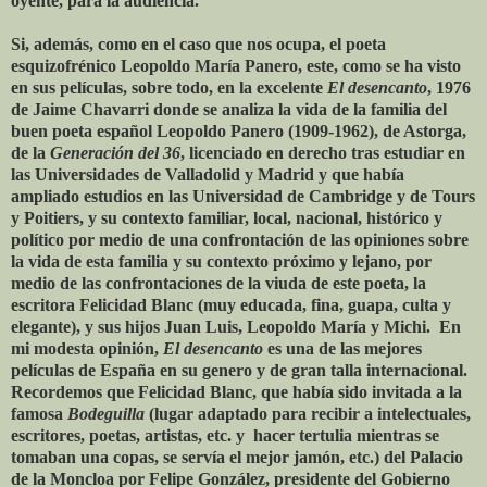
oyente, para la audiencia.
Si, además, como en el caso que nos ocupa, el poeta
esquizofrénico Leopoldo María Panero, este, como se ha visto
en sus películas, sobre todo, en la excelente
El desencanto
, 1976
de Jaime Chavarri donde se analiza la vida de la familia del
buen poeta español Leopoldo Panero (1909-1962), de Astorga,
de la
Generación del 36
, licenciado en derecho tras estudiar en
las Universidades de Valladolid y Madrid y que había
ampliado estudios en las Universidad de Cambridge y de Tours
y Poitiers, y su contexto familiar, local, nacional, histórico y
político por medio de una confrontación de las opiniones sobre
la vida de esta familia y su contexto próximo y lejano, por
medio de las confrontaciones de la viuda de este poeta, la
escritora Felicidad Blanc (muy educada, fina, guapa, culta y
elegante), y sus hijos Juan Luis, Leopoldo María y Michi. En
mi modesta opinión,
El desencanto
es una de las mejores
películas de España en su genero y de gran talla internacional.
Recordemos que Felicidad Blanc, que había sido invitada a la
famosa
Bodeguilla
(lugar adaptado para recibir a intelectuales,
escritores, poetas, artistas, etc. y hacer tertulia mientras se
tomaban una copas, se servía el mejor jamón, etc.) del Palacio
de la Moncloa por Felipe González, presidente del Gobierno