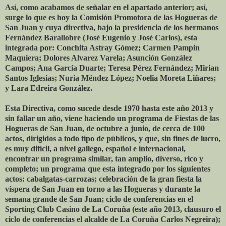
Así, como acabamos de señalar en el apartado anterior; así,
surge lo que es hoy la Comisión Promotora de las Hogueras de
San Juan y cuya directiva, bajo la presidencia de los hermanos
Fernández Barallobre (José Eugenio y José Carlos), esta
integrada por: Conchita Astray Gómez; Carmen Pampin
Maquiera; Dolores Alvarez Varela; Asunción González
Campos; Ana García Duarte; Teresa Pérez Fernández; Mirian
Santos Iglesias; Nuria Méndez López; Noelia Moreta Liñares;
y Lara Edreira González.
Esta Directiva, como sucede desde 1970 hasta este año 2013 y
sin fallar un año, viene haciendo un programa de Fiestas de las
Hogueras de San Juan, de octubre a junio, de cerca de 100
actos, dirigidos a todo tipo de públicos, y que, sin fines de lucro,
es muy difícil, a nivel gallego, español e internacional,
encontrar un programa similar, tan amplio, diverso, rico y
completo; un programa que esta integrado por los siguientes
actos: cabalgatas-carrozas; celebración de la gran fiesta la
víspera de San Juan en torno a las Hogueras y durante la
semana grande de San Juan; ciclo de conferencias en el
Sporting Club Casino de La Coruña (este año 2013, clausuro el
ciclo de conferencias el alcalde de La Coruña Carlos Negreira);