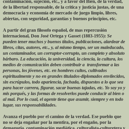
contaminación, sujeción, etc., y a favor del Bien, de la verdad,
de la libertad responsable, de la critica y justicia justas, de una
democracia y economía de mercado de juego limpio, libres,
abiertas, con seguridad, garantías y buenos principios, etc.
A partir del gran filosofo español, de mas repercusión
internacional, Don José Ortega y Gasset (1883-1955):
Se
pueden tener muchos y buenos títulos, publicaciones, alardear de
libros, citas, autores, etc., y, al mismo tiempo, ser un maleducado,
un contaminador, un corruptor-corrupto, un completo y absoluto
bárbaro. La educación, la universidad, la ciencia, la cultura, los
medios de comunicación deben contribuir a transformar a las
personas, los jóvenes, etc. en hombres cultos, cultivados
espiritualmente y no en grandes titulados-diplomados envilecidos,
sin escrúpulos, todo apariencia, fachada, dispuestos a lo que sea
para hacer carrera, figurar, sacar buenas tajadas, etc. Yo soy yo y
mis porqués, y las formas de resolverlos puede conducir al bien o
al mal. Por lo cual, el agente tiene que asumir, siempre y en todo
lugar, sus responsabilidades
.
Avanza el pueblo por el camino de la verdad. Ese pueblo que
no se deja engañar por la mentira, por el engaño, por la
demagogia, contaminación mediática, culturalista-culturetera y