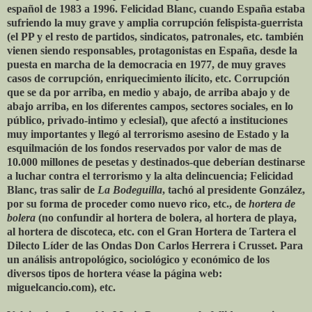
español de 1983 a 1996. Felicidad Blanc, cuando España estaba
sufriendo la muy grave y amplia corrupción felispista-guerrista
(el PP y el resto de partidos, sindicatos, patronales, etc. también
vienen siendo responsables, protagonistas en España, desde la
puesta en marcha de la democracia en 1977, de muy graves
casos de corrupción, enriquecimiento ilícito, etc. Corrupción
que se da por arriba, en medio y abajo, de arriba abajo y de
abajo arriba, en los diferentes campos, sectores sociales, en lo
público, privado-intimo y eclesial), que afectó a instituciones
muy importantes y llegó al terrorismo asesino de Estado y la
esquilmación de los fondos reservados por valor de mas de
10.000 millones de pesetas y destinados-que deberían destinarse
a luchar contra el terrorismo y la alta delincuencia; Felicidad
Blanc, tras salir de
La Bodeguilla
, tachó al presidente González,
por su forma de proceder como nuevo rico, etc., de
hortera de
bolera
(no confundir al hortera de bolera, al hortera de playa,
al hortera de discoteca, etc. con el Gran Hortera de Tartera el
Dilecto Líder de las Ondas Don Carlos Herrera i Crusset. Para
un análisis antropológico, sociológico y económico de los
diversos tipos de hortera véase la página web:
miguelcancio.com), etc.