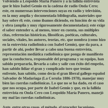
Volviendo a Leopoldo Maria Panero y a la fallida entrevista
que le hizo Isabel Gemio en la cadena de radio Onda Cero;
este, en numerosas intervenciones suyas en radio y televisión,
en la muy amplia y documentada bibliografía, materiales que
hay sobre él; este, como íbamos diciendo, en función de su vida
y obra (amplia y muy rigurosamente documentadas); este exige
el saber entender o, al menos, tener en cuenta, sus múltiples
citas, referencias históricas, filosóficas, poéticas, culturales,
sociales, vitales, los autores, teorías, etc. que nombra (como hizo
en la entrevista radiofónica con Isabel Gemio), que da para, a
partir de ahí, poder llevar a cabo una buena entrevista,
representación mediática radiofónica que ponga de manifiesto
que la conductora, responsable del programa y su equipo, han
sabido prepararla, llevarla a cabo y salir con éxito del empeño,
han sabido lidiar el gran y complicado toro que tenían
enfrente, han sabido, como decía el gran liberal gallego español
Salvador de Madariaga (La Coruña 1886-1978), manejar muy
bien las cuerdas radiofónicas. Lo que no se ha dado, en el caso
que nos ocupa, por parte de Isabel Gemio y que, en la fallida
entrevista en Onda Cero con Leopoldo María Panero, manejó
my mal las cuerdas radiofónicas.
Ante, entre otras cosas, el método, el proceder lacaniano-