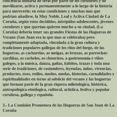
conciencia unitaria de serlo por parte de los coruñeses y de
movilizarse, activa y permanentemente a lo largo de la historia
para merecerlo; en estas condiciones y muchas mas que
podrían añadirse, la Muy Noble, Leal y Activa Ciudad de La
Coruña, según estos decididos, intrépidos adolescentes, jóvenes
coruñeses y que querían-quieren mucho a su ciudad, (La
Coruña) debería tener sus grandes Fiestas de las Hogueras de
Verano (San Juan era la que mas se celebraba) pero
completamente adaptada, vinculada a la gran cultura y
tradiciones populares gallegas de los ritos del fuego, de las
hogueras, as cacharelas, as meigas, as bruxas, as parrochas-
xardíñas, os cachelos, os chourizos, a gastronomía e viños
galegos, a la música, danza, gaitas, hábitos, trazas y toda una
serie de tradiciones, de costumbres, leyendas, mitos, vivencias,
productos, usos, estilos, modos, modas, historias, carnalidades y
espiritualidades en torno al solsticio del verano y las hogueras
que forman parte de la gran riqueza milotológica, histórica,
antropológica-etnólogica, cultural, artística, festiva y popular
coruñesa, gallega y española.
3.- La Comisión Promotora de las Hogueras de San Juan de La
Coruña