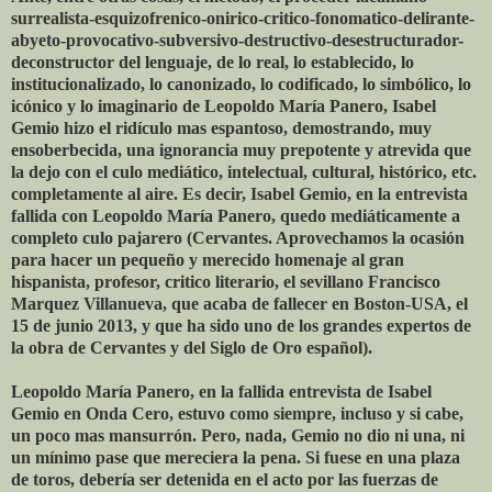
surrealista-esquizofrenico-onirico-critico-fonomatico-delirante-
abyeto-provocativo-subversivo-destructivo-desestructurador-
deconstructor del lenguaje, de lo real, lo establecido, lo
institucionalizado, lo canonizado, lo codificado, lo simbólico, lo
icónico y lo imaginario de Leopoldo María Panero, Isabel
Gemio hizo el ridículo mas espantoso, demostrando, muy
ensoberbecida, una ignorancia muy prepotente y atrevida que
la dejo con el culo mediático, intelectual, cultural, histórico, etc.
completamente al aire. Es decir, Isabel Gemio, en la entrevista
fallida con Leopoldo María Panero, quedo mediáticamente a
completo culo pajarero (Cervantes. Aprovechamos la ocasión
para hacer un pequeño y merecido homenaje al gran
hispanista, profesor, critico literario, el sevillano Francisco
Marquez Villanueva, que acaba de fallecer en Boston-USA, el
15 de junio 2013, y que ha sido uno de los grandes expertos de
la obra de Cervantes y del Siglo de Oro español).
Leopoldo María Panero, en la fallida entrevista de Isabel
Gemio en Onda Cero, estuvo como siempre, incluso y si cabe,
un poco mas mansurrón. Pero, nada, Gemio no dio ni una, ni
un mínimo pase que mereciera la pena. Si fuese en una plaza
de toros, debería ser detenida en el acto por las fuerzas de