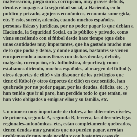
malversación, juego sucio, corrupción, muy graves déficits,
deudas e impagos a la seguridad social, a Hacienda, en lo
publico y privado, agujeros económicos, economía sumergida,
etc. Y esto, sucede, además, cuando muchos españoles,
personas físicas y jurídicas, por no poder pagar lo que debían a
Hacienda, la Seguridad Social, en lo público y privado, como
viene sucediendo con el fútbol desde hace tiempo (que debe
unas cantidades muy importantes, que ha gastado mucho mas
de lo que podía y debía, y donde algunos, bastantes se vienen
enriqueciendo a manos llenas con dichas deudas, déficits,
malgasto, corrupción, etc. futbolística, deportiva); como
estabamos diciendo, muchos españoles, al margen del fútbol (y
otros deportes de elite) y sin disponer de los privilegios que
tiene el fútbol (y otros deportes de elite) en este sentido, han
quebrado por no poder pagar, por las deudas, déficits, etc., y
han tenido que ir al paro, han perdido todo lo que tenían, se
han visto obligados a emigrar ellos y su familia, etc.
Un número muy importante de clubes, a los diferentes niveles,
de primera, segunda A, segunda B, tercera, las diferentes ligas
regionales-autonómicas, etc., están completamente quebrados,
tienen deudas muy grandes que no pueden pagar, arrojan
problemas de muy mala gestión y con bastantes casos de