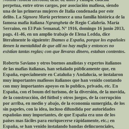
perpetua, entre otros cargos, por asociación mafiosa, siendo
una de las primeras mujeres de Italia condenada por este
delito. La
Signora María
pertenece a una familia histórica de la
famosa mafia italiana
Ngrangheta
de Regio Calabria. María
Serraino, en El País Semanal, Nº 1916, domingo 16 junio 2013,
pags. 41-46, en un amplio trabajo de Elena Ledda, dice
literalmente lo siguiente:
Ibamos a España, porque los españoles
tienen la mentalidad de que allí no hay mafia y entonces no
existían tantas reglas; con que llevaras dinero, estaban contentos
.
Roberto Saviano y otros buenos analistas y expertos italianos
de las mafias italianas, han señalado públicamente que, en
España, especialmente en Cataluña y Andalucía, se instalaron
muy importantes mafiosos italianos que han venido contando
con muy importantes apoyos en lo publico, privado, etc. En
España, con el boum del turismo, de la diversión, de la movida,
de la construcción, del fútbol y otros juegos, de la corrupción
por arriba, en medio y abajo, de la economía sumergida, de los
sin papeles, con la idea, incluso difundida por autoridades
españolas muy importantes, de que España era uno de los
países mas fáciles para enriquecerse rápidamente, etc.; en
España, se han venido instalando bandas delincuenciales,