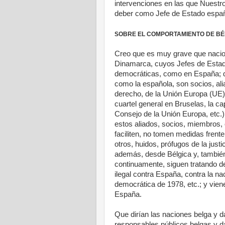
intervenciones en las que Nuestr
deber como Jefe de Estado español
SOBRE EL COMPORTAMIENTO DE BÉL
Creo que es muy grave que naci
Dinamarca, cuyos Jefes de Estad
democráticas, como en España; qu
como la española, son socios, al
derecho, de la Unión Europa (UE) 
cuartel general en Bruselas, la ca
Consejo de la Unión Europa, etc.
estos aliados, socios, miembros,
faciliten, no tomen medidas frent
otros, huidos, prófugos de la jus
además, desde Bélgica y, tambié
continuamente, siguen tratando de
ilegal contra España, contra la na
democrática de 1978, etc.; y viene
España.
Que dirían las naciones belga y 
responsables públicos belgas y d