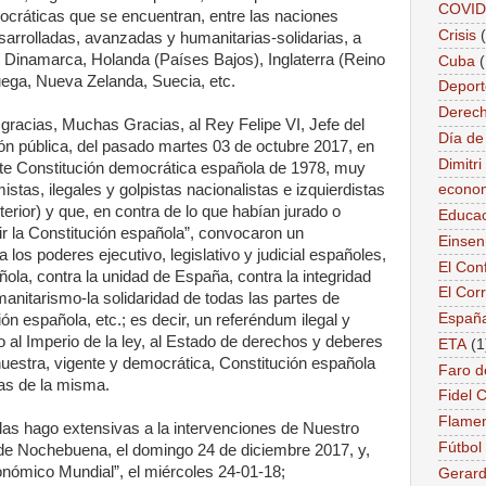
COVID
cráticas que se encuentran, entre las naciones
Crisis
rrolladas, avanzadas y humanitarias-solidarias, a
, Dinamarca, Holanda (Países Bajos), Inglaterra (Reino
Cuba
ega, Nueva Zelanda, Suecia, etc.
Deport
Derec
 gracias, Muchas Gracias, al Rey Felipe VI, Jefe del
Día de
ón pública, del pasado martes 03 de octubre 2017, en
Dimitr
ente Constitución democrática española de 1978, muy
stas, ilegales y golpistas nacionalistas e izquierdistas
econo
terior) y que, en contra de lo que habían jurado o
Educac
r la Constitución española”, convocaron un
Einse
a los poderes ejecutivo, legislativo y judicial españoles,
El Conf
ola, contra la unidad de España, contra la integridad
El Cor
umanitarismo-la solidaridad de todas las partes de
Españ
ón española, etc.; es decir, un referéndum ilegal y
o al Imperio de la ley, al Estado de derechos y deberes
ETA
(1
estra, vigente y democrática, Constitución española
Faro d
as de la misma.
Fidel 
Flame
as hago extensivas a la intervenciones de Nuestro
Fútbol
 de Nochebuena, el domingo 24 de diciembre 2017, y,
onómico Mundial”, el miércoles 24-01-18;
Gerard