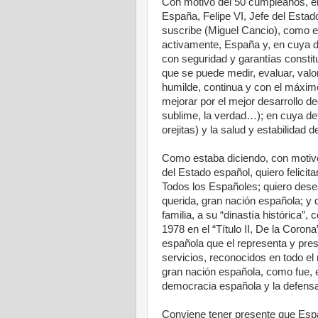
Con motivo del 50 cumpleaños, el
España, Felipe VI, Jefe del Estad
suscribe (Miguel Cancio), como e
activamente, España y, en cuya d
con seguridad y garantías constit
que se puede medir, evaluar, valor
humilde, continua y con el máximo
mejorar por el mejor desarrollo deo
sublime, la verdad…); en cuya def
orejitas) y la salud y estabilidad d
Como estaba diciendo, con motiv
del Estado español, quiero felicita
Todos los Españoles; quiero des
querida, gran nación española; y q
familia, a su “dinastía histórica”
1978 en el “Título II, De la Coron
española que el representa y pre
servicios, reconocidos en todo el
gran nación española, como fue, en
democracia española y la defens
Conviene tener presente que Espa