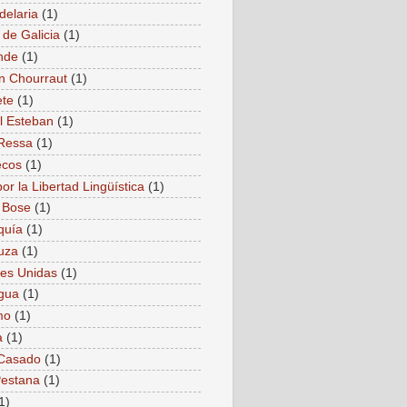
delaria
(1)
 de Galicia
(1)
nde
(1)
n Chourraut
(1)
ete
(1)
l Esteban
(1)
Ressa
(1)
ecos
(1)
or la Libertad Lingüística
(1)
 Bose
(1)
quía
(1)
uza
(1)
es Unidas
(1)
gua
(1)
mo
(1)
a
(1)
 Casado
(1)
estana
(1)
1)