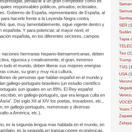
desprestigiar, penalizar a un gran competidor como es
Samar
cipales responsables públicos, privados, eclesiales,
Samue
es, Gobierno de España, representantes de España, al
Santia
 para hacerle frente a la Leyenda Negra contra
añol, que, muy lamentablemente, sigue vigente dentro y
SER
(1
 española. Y para potenciar, al mayor nivel, el
Sudán
nación española, en los diferentes sectores, campos
Tapia 
TELE
Teo
(1
as naciones hermanas hispano-iberoamericanas, deben
ctiva, rigurosa y creativamente, el gran, inmenso
Trump
 en todo el mundo, deben liberar sus mejores energías
TVG
(
tras cosas, su gran y muy rica cultura,
USA
(1
millones de personas que hablan español en el mundo y
Vacun
n gallego-portugués-brasileiro (un estudio científico
Vegad
ortugués son iguales en un 89%. El Rey español
, escribió, en gallego-portugués, que era lengua culta en
Venezu
ría”. Del siglo XII al XIV los poetas, trovadores, etc.,
VOCE
ron, en gallego-portugués, numerosas y diversas
Yoani 
alto a América, etc.).
Zapate
Zelaya
cano, es la segunda lengua mas hablada en el mundo, en
, también, es la segunda en transacciones económicas.