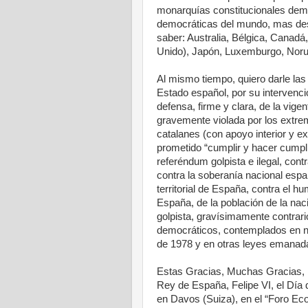
monarquías constitucionales demo
democráticas del mundo, mas desa
saber: Australia, Bélgica, Canadá
Unido), Japón, Luxemburgo, Noru
Al mismo tiempo, quiero darle las
Estado español, por su intervenci
defensa, firme y clara, de la vig
gravemente violada por los extremi
catalanes (con apoyo interior y ex
prometido “cumplir y hacer cumpli
referéndum golpista e ilegal, contr
contra la soberanía nacional españ
territorial de España, contra el h
España, de la población de la naci
golpista, gravísimamente contrari
democráticos, contemplados en nu
de 1978 y en otras leyes emanad
Estas Gracias, Muchas Gracias, l
Rey de España, Felipe VI, el Día
en Davos (Suiza), en el “Foro Ec