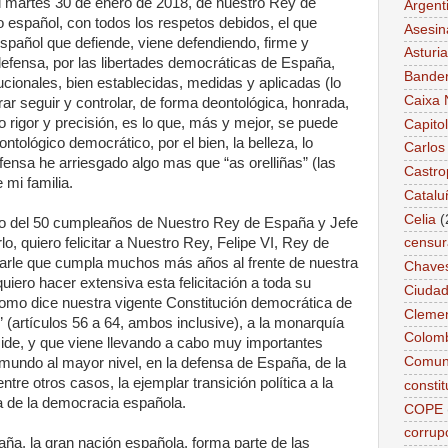
 martes 30 de enero de 2018, de nuestro Rey de
Argent
o español, con todos los respetos debidos, el que
Asesin
spañol que defiende, viene defendiendo, firme y
Asturi
efensa, por las libertades democráticas de España,
Bande
ucionales, bien establecidas, medidas y aplicadas (lo
Caixa 
ar seguir y controlar, de forma deontológica, honrada,
 rigor y precisión, es lo que, más y mejor, se puede
Capitol
ntológico democrático, por el bien, la belleza, lo
Carlos
ensa he arriesgado algo mas que “as orelliñas” (las
Castro
e mi familia.
Catalu
Celia
(
o del 50 cumpleaños de Nuestro Rey de España y Jefe
rlo, quiero felicitar a Nuestro Rey, Felipe VI, Rey de
censur
earle que cumpla muchos más años al frente de nuestra
Chave
uiero hacer extensiva esta felicitación a toda su
Ciudad
, como dice nuestra vigente Constitución democrática de
Cleme
a” (artículos 56 a 64, ambos inclusive), a la monarquía
Colom
side, y que viene llevando a cabo muy importantes
Comun
 mundo al mayor nivel, en la defensa de España, de la
tre otros casos, la ejemplar transición política a la
constit
a de la democracia española.
COPE
corrup
ña, la gran nación española, forma parte de las