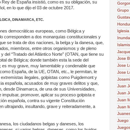
o Rey de España insistió, como es su obligación, su
Gorgo
, en lo que dijo el 03 de octubre 2017.
Grupo 
Gusta
GICA, DINAMARCA, ETC.
Hondu
ones democráticas europeas, como Bélgica y
Iglesia
o corresponden a dos monarquías constitucionales y
Inunda
e se trata de dos naciones, la belga y la danesa, que,
Islami
iados, miembros, entre otros organismos y de pleno
Jacque
y del “Tratado del Atlántico Norte” (OTAN, que tiene su
Jose B
pital de Bélgica; donde también esta la sede del
Jose Lu
); es muy grave, muy lamentable y condenable que
 como España, de la UE, OTAN, etc., le permitan, le
Jose L
e extremistas ilegales, golpistas como Puigdemont y
Josem
ticia española, acusados de muy graves delitos y que,
Juan J
n, desde Dinamarca, de una de sus Universidades,
Juan J
 impulsar, promover, aplicar su proceso golpista e
Juan M
ción española, contra su vigente Constitución
n ultrajando, insultando, grave y reiteradamente, a
Juan M
Juane
Juego 
danesa, los ciudadanos belgas y daneses, los
Juegos
aneses, si varios belgas, daneses, como los huidos,