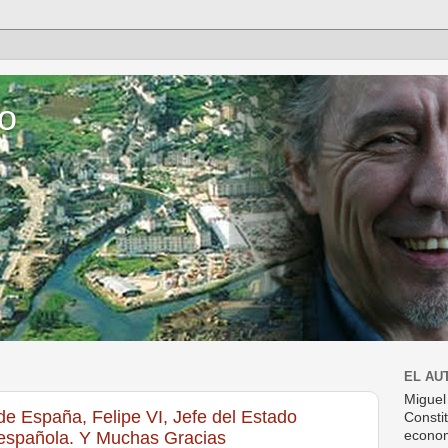
o
EL AU
Miguel
de España, Felipe VI, Jefe del Estado
Consti
 española. Y Muchas Gracias
econom