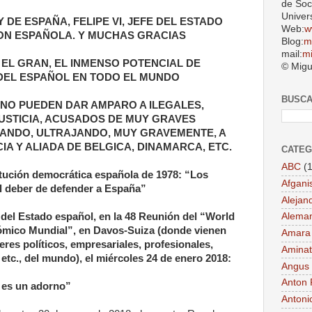
de Soc
Univer
 DE ESPAÑA, FELIPE VI, JEFE DEL ESTADO
Web:
w
ION ESPAÑOLA. Y MUCHAS GRACIAS
Blog:
m
mail:
m
EL GRAN, EL INMENSO POTENCIAL DE
© Migu
DEL ESPAÑOL EN TODO EL MUNDO
BUSC
, NO PUEDEN DAR AMPARO A ILEGALES,
JUSTICIA, ACUSADOS DE MUY GRAVES
CANDO, ULTRAJANDO, MUY GRAVEMENTE, A
IA Y ALIADA DE BELGICA, DINAMARCA, ETC.
CATEG
ABC
(1
titución democrática española de 1978: “Los
Afgani
el deber de defender a España”
Alejan
 del Estado español, en la 48 Reunión del “World
Aleman
ico Mundial”, en Davos-Suiza (donde vienen
Amara
deres políticos, empresariales, profesionales,
Aminat
, etc., del mundo), el miércoles 24 de enero 2018:
Angus
Anton 
 es un adorno”
Antoni