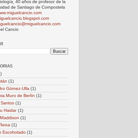
iología, 40 años de profesor de la
sidad de Santiago de Compostela
ww.miguelcancio.com
iguelcancio.blogspot.com
iguelcancio@miguelcancio.com
el Cancio
AR
ORIAS
)
stán
(1)
dro Gómez-Ulla
(1)
ia.Muro de Berlín
(1)
 Santos
(1)
u Haidar
(1)
 Maddison
(1)
Reixa
(1)
o Escohotado
(1)