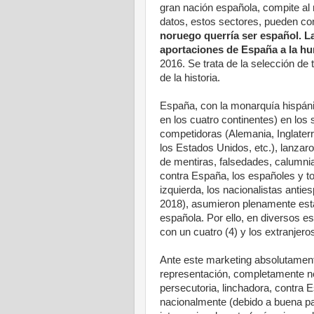
gran nación española, compite al 
datos, estos sectores, pueden cons
noruego querría ser español. L
aportaciones de España a la h
2016. Se trata de la selección de
de la historia.
España, con la monarquía hispáni
en los cuatro continentes) en los 
competidoras (Alemania, Inglaterr
los Estados Unidos, etc.), lanzar
de mentiras, falsedades, calumnia
contra España, los españoles y to
izquierda, los nacionalistas anties
2018), asumieron plenamente est
española. Por ello, en diversos e
con un cuatro (4) y los extranjero
Ante este marketing absolutamente
representación, completamente ne
persecutoria, linchadora, contra E
nacionalmente (debido a buena par