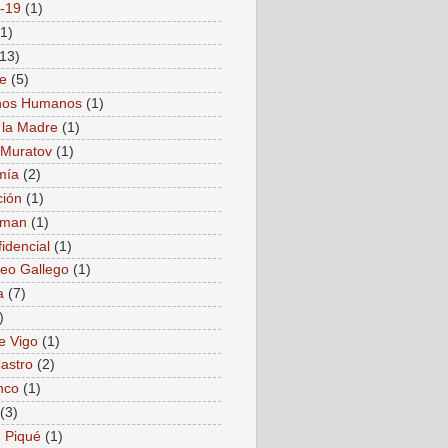
-19
(1)
(1)
(13)
e
(5)
hos Humanos
(1)
 la Madre
(1)
i Muratov
(1)
mía
(2)
ión
(1)
nman
(1)
idencial
(1)
reo Gallego
(1)
a
(7)
)
e Vigo
(1)
Castro
(2)
nco
(1)
(3)
 Piqué
(1)