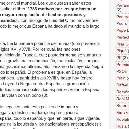
mejor nivel mundial. Los que quieran saber estos
Parlame
ultar el libro “
1785 motivos por los que hasta un
(2)
a mayor recopilación de hechos positivos y
Pedera
umanidad
”, con prólogo de Luís del Olmo, noviembre
Pedro
 todo lo mejor que España ha dado al mundo a lo largo
Pepe 
Perfec
ca, fue la primera potencia del mundo (con presencia
Pilar 
siglos XVI y XVII. Por los cual, las naciones
Piqué
a, Holanda, Francia, etc.; posteriormente se sumarian
PP
(3)
on la gravísima contaminación, manipulación, cargada
Premio
s, gravísimos ultrajes, etc.; lanzaron la Leyenda Negra
PSOE
do lo español. El problema es que, en España, la
pañoles, a partir del siglo XVIII y hasta hoy (enero
Putin
(
a Leyenda Negra contra España, la gran nación
Rafael
studios internacionales, los españoles votan a España
Ramón
s la votan con un ocho (8).
Real M
Reform
 negativo, ante esta política de imagen y
gativa, deslegitimadora, desprestigiadora,
Rimski
spaña, todo lo español, y que, en parte, sigue vigente,
Rubial
te de la izquierda y los nacionalistas antiespañoles) e
Rusia