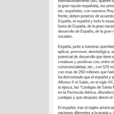
internacionalmente (así, quieren 
la gran nación española), los prin
etc. españoles, con nuestros Rey
frente, deben ponerse de acuerdo
España, el español y todo lo esp
fuera de España, de la gran nación
desarrollo de España, de la gran 
sociales.
España, junto a nuestras querid
aplicar, promover, deontológica, a
potencial de desarrollo que tiene
creativas y positivas con, entre o
convivencialidad, etc., con 570 
con mas de 250 millones que habla
ha demostrado que el español y p
Alfonso X el Sabio, en el siglo XII
la época, las “Cantigas de Santa Ma
en la Península Ibérica, difundie
cantigas y que después dieron el s
El español, tras el inglés-ameri
naciones diferentes a la propia y