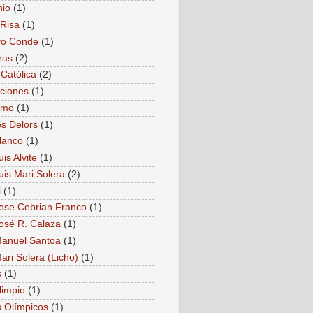
nio
(1)
Risa
(1)
vo Conde
(1)
ras
(2)
 Católica
(2)
ciones
(1)
smo
(1)
s Delors
(1)
lanco
(1)
is Alvite
(1)
uis Mari Solera
(2)
i
(1)
ose Cebrian Franco
(1)
osé R. Calaza
(1)
anuel Santoa
(1)
ari Solera (Licho)
(1)
s
(1)
limpio
(1)
 Olímpicos
(1)