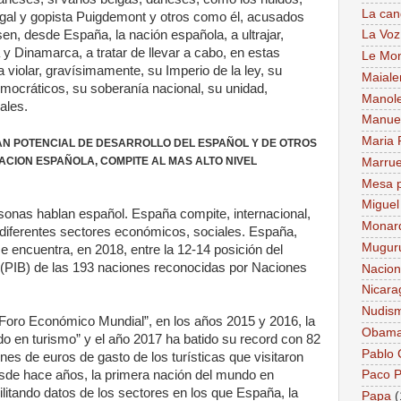
La can
ilegal y gopista Puigdemont y otros como él, acusados
en, desde España, la nación española, a ultrajar,
La Voz
 y Dinamarca, a tratar de llevar a cabo, en estas
Le Mo
 violar, gravísimamente, su Imperio de la ley, su
Maiale
ocráticos, su soberanía nacional, su unidad,
Manol
nales.
Manue
Maria 
AN POTENCIAL DE DESARROLLO DEL ESPAÑOL Y DE OTROS
ACION ESPAÑOLA, COMPITE AL MAS ALTO NIVEL
Marru
Mesa p
Miguel
sonas hablan español. España compite, internacional,
Monar
 diferentes sectores económicos, sociales. España,
Mugur
e encuentra, en 2018, entre la 12-14 posición del
 (PIB) de las 193 naciones reconocidas por Naciones
Nacion
Nicara
Nudis
“Foro Económico Mundial”, en los años 2015 y 2016, la
Obam
o en turismo” y el año 2017 ha batido su record con 82
Pablo
ones de euros de gasto de los turísticas que visitaron
sde hace años, la primera nación del mundo en
Paco P
ilitando datos de los sectores en los que España, la
Papa
(