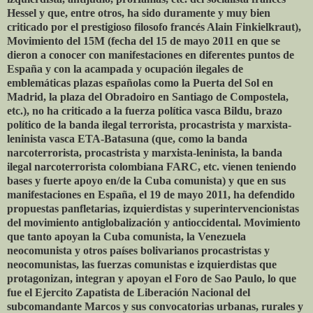
Hessel y que, entre otros, ha sido duramente y muy bien
criticado por el prestigioso filosofo francés Alain Finkielkraut),
Movimiento del 15M (fecha del 15 de mayo 2011 en que se
dieron a conocer con manifestaciones en diferentes puntos de
España y con la acampada y ocupación ilegales de
emblemáticas plazas españolas como la Puerta del Sol en
Madrid, la plaza del Obradoiro en Santiago de Compostela,
etc.), no ha criticado a la fuerza política vasca Bildu, brazo
político de la banda ilegal terrorista, procastrista y marxista-
leninista vasca ETA-Batasuna (que, como la banda
narcoterrorista, procastrista y marxista-leninista, la banda
ilegal narcoterrorista colombiana FARC, etc. vienen teniendo
bases y fuerte apoyo en/de la Cuba comunista) y que en sus
manifestaciones en España, el 19 de mayo 2011, ha defendido
propuestas panfletarias, izquierdistas y superintervencionistas
del movimiento antiglobalización y antioccidental. Movimiento
que tanto apoyan la Cuba comunista, la Venezuela
neocomunista y otros países bolivarianos procastristas y
neocomunistas, las fuerzas comunistas e izquierdistas que
protagonizan, integran y apoyan el Foro de Sao Paulo, lo que
fue el Ejercito Zapatista de Liberación Nacional del
subcomandante Marcos y sus convocatorias urbanas, rurales y