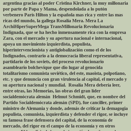
argentina gracias al poder Cristina Kirchner, la muy millonaria
por parte de Papa y Mama, despendolada a lo putón
verbenero París Hilton y la española mas rica y entre las mas
ricas del mundo, la gallega Rosalía Mera. Mera La
ArchiHiperSuperMega TransMillonaria Revolucionaria
Indignada, que se ha hecho inmensamente rica con la empresa
Zara, con el mercado y su apertura nacional e internacional,
apoya un movimiento izquierdista, populista,
hiperintervencionista y antiglobalización como el de los
Indignados, contrario a la democracia liberal representativa,
partidario de los soviets, del proceso revolucionario
asambleario bolchevique que dio lugar al genocida
totalitarismo comunista soviético, del este, maoista, polpotiano,
etc. y que denuncia con gran virulencia al capital, el mercado y
su apertura nacional y mundial. Rosalía Mera debería leer,
entre otras, las Memorias, las obras del gran líder
socialdemócrata alemán Helmut Schmidt, que, en nombre del
Partido Socialdemócrata alemán (SPD), fue canciller, primer
ministro de Alemania y donde, además de criticar la demagogia
populista, comunista, izquierdista y defender el rigor, se incluye
su famosa frase defensora del capital, de la economía de
mercado, del rigor en el campo de la economía y en otros