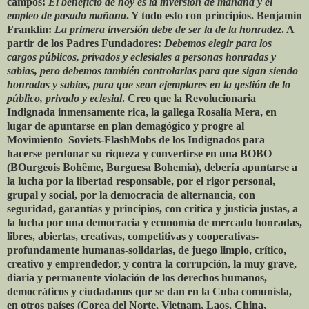
campos:
El beneficio de hoy es la inversión de mañana y el
empleo de pasado mañana
. Y todo esto con principios. Benjamin
Franklin:
La primera inversión debe de ser la de la honradez
. A
partir de los Padres Fundadores:
Debemos elegir para los
cargos públicos, privados y eclesiales a personas honradas y
sabias, pero debemos también controlarlas para que sigan siendo
honradas y sabias, para que sean ejemplares en la gestión de lo
público, privado y eclesial
. Creo que la Revolucionaria
Indignada inmensamente rica, la gallega Rosalía Mera, en
lugar de apuntarse en plan demagógico y progre al
Movimiento Soviets-FlashMobs de los Indignados para
hacerse perdonar su riqueza y convertirse en una BOBO
(BOurgeois Bohême, Burguesa Bohemia), debería apuntarse a
la lucha por la libertad responsable, por el rigor personal,
grupal y social, por la democracia de alternancia, con
seguridad, garantías y principios, con critica y justicia justas, a
la lucha por una democracia y economía de mercado honradas,
libres, abiertas, creativas, competitivas y cooperativas-
profundamente humanas-solidarias, de juego limpio, crítico,
creativo y emprendedor, y contra la corrupción, la muy grave,
diaria y permanente violación de los derechos humanos,
democráticos y ciudadanos que se dan en la Cuba comunista,
en otros países (Corea del Norte, Vietnam, Laos, China,