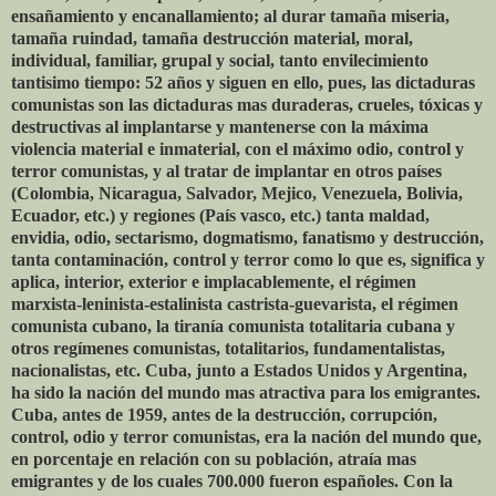
ensañamiento y encanallamiento; al durar tamaña miseria,
tamaña ruindad, tamaña destrucción material, moral,
individual, familiar, grupal y social, tanto envilecimiento
tantisimo tiempo: 52 años y siguen en ello, pues, las dictaduras
comunistas son las dictaduras mas duraderas, crueles, tóxicas y
destructivas al implantarse y mantenerse con la máxima
violencia material e inmaterial, con el máximo odio, control y
terror comunistas, y al tratar de implantar en otros países
(Colombia, Nicaragua, Salvador, Mejico, Venezuela, Bolivia,
Ecuador, etc.) y regiones (País vasco, etc.) tanta maldad,
envidia, odio, sectarismo, dogmatismo, fanatismo y destrucción,
tanta contaminación, control y terror como lo que es, significa y
aplica, interior, exterior e implacablemente, el régimen
marxista-leninista-estalinista castrista-guevarista, el régimen
comunista cubano, la tiranía comunista totalitaria cubana y
otros regímenes comunistas, totalitarios, fundamentalistas,
nacionalistas, etc. Cuba, junto a Estados Unidos y Argentina,
ha sido la nación del mundo mas atractiva para los emigrantes.
Cuba, antes de 1959, antes de la destrucción, corrupción,
control, odio y terror comunistas, era la nación del mundo que,
en porcentaje en relación con su población, atraía mas
emigrantes y de los cuales 700.000 fueron españoles. Con la