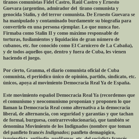
tiranos comunistas Fidel Castro, Raúl Castro y Ernesto
Guevara (argentino, admirador del tirano comunista y
genocida Stalin, y del terror comunista. De Ernesto Guevara se
ha manipulado y contaminado burdamente su biografía para
convertirlo en una persona ejemplar. Lo que nunca fue.
Firmaba como Stalin II y como máximo responsable de
torturas, fusilamientos y liquidación de gran número de
cubanos, etc. fue conocido como El Carnicero de La Cabaña),
y de todos aquellos que, dentro y fuera de Cuba, les vienen
haciendo el juego.
Por cierto, Granma, el diario comunista oficial de Cuba
comunista, el periódico único de opinión, partido, sindicato, etc.
únicos, apoya al movimiento Democracia Real Ya de España.
Este movimiento español Democracia Real Ya (recordemos que
el comunismo y neocomunismo proponían y proponen lo que
llaman la Democracia Real como alternativa a la democracia
liberal, de alternancia, con seguridad y garantías y que tachan
de formal, burguesa, contrarrevolucionaria), que también se
denomina Movimiento de los Indignados (nombre que toman
del panfleto francés
Indignados
; panfleto demagógico,
izquierdista, antijudio, proHamas, etc. del socialista francés