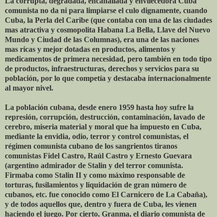
La corrupta, degradada, encanallada y envilecedora Cuba
comunista no da ni para limpiarse el culo dignamente, cuando
Cuba, la Perla del Caribe (que contaba con una de las ciudades
mas atractiva y cosmopolita Habana La Bella, Llave del Nuevo
Mundo y Ciudad de las Columnas), era una de las naciones
mas ricas y mejor dotadas en productos, alimentos y
medicamentos de primera necesidad, pero también en todo tipo
de productos, infraestructuras, derechos y servicios para su
población, por lo que competía y destacaba internacionalmente
al mayor nivel.
La población cubana, desde enero 1959 hasta hoy sufre la
represión, corrupción, destrucción, contaminación, lavado de
cerebro, miseria material y moral que ha impuesto en Cuba,
mediante la envidia, odio, terror y control comunistas, el
régimen comunista cubano de los sangrientos tiranos
comunistas Fidel Castro, Raúl Castro y Ernesto Guevara
(argentino admirador de Stalin y del terror comunista.
Firmaba como Stalin II y como máximo responsable de
torturas, fusilamientos y liquidación de gran número de
cubanos, etc. fue conocido como El Carnicero de La Cabaña),
y de todos aquellos que, dentro y fuera de Cuba, les vienen
haciendo el juego. Por cierto, Granma, el diario comunista de