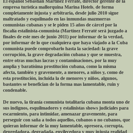
El español Sebastián Martínez Ferraté, director gerente de la
empresa turística mallorquina Marina Hotels
,
de forma
completamente injusta y arbitraria, desde julio 2010 sigue
maltratado y esquilmado en las inmundas mazmorras
comunistas cubanas y se le piden 15 años de cárcel por la
fiscalía estalinista-comunista (Martínez Ferraté será juzgado a
finales de este mes de junio 2011) por informar de la verdad,
por informar de lo que cualquiera que haya viajado a la Cuba
comunista puede comprobarlo hasta la saciedad: la grave
corrupción, la grave degradación cubana y que se muestra,
entre otras muchas lacras y contaminaciones, por la muy
amplia y baratísima prostitución cubana, como la misma
afecta, también y gravemente, a menores, a niños y, como de
esta prostitución, incluida la de menores y niños, algunos,
bastantes se benefician de la forma mas lamentable, ruin y
condenable.
De nuevo, la tiranía comunista totalitaria cubana monta uno de
sus indignos, esquilmadores y estalinistas shows judiciales para
escarmiento, para intimidar, amenazar gravemente, para
perseguir con saña a todos aquellos, cubanos o no cubanos, que
quieran informar de la muy lamentable, opresora, corrupta,
depredadora, degradada, envilecedora y muy injusta realidad