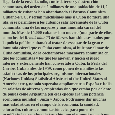
llegada de la envidia, odio, control, terror y destrucción
comunistas, del orden de 2 millones de una población de 11,2
millones de cubanos han abandonado el Paraíso Comunista
Cubano-PCC, y serían muchisimos más si Cuba no fuera una
isla, si se permitiese a los cubanos salir libremente de la Cuba
comunista, una de las mayores y mas inmunda cárcel del
mundo. Mas de 15.000 cubanos han muerto (una parte de ellos,
como los del
Remolcador 13 de Marzo
, han sido asesinados por
la policía política cubana) al tratar de escapar de la gran e
inmunda cárcel que es Cuba comunista, al huir por el mar de
Cuba comunista, de la cochambrosa mazmorra comunista en
que los comunistas y los que los apoyan y hacen el juego
interior y exteriormente han convertido a Cuba, la Perla del
Caribe. Cuba antes de 1959, como ponen de manifiesto las
estadísticas de los principales organismos internacionales
(Naciones Unidas; Statistical Abstract of the United States of
America; etc.), no solo superaba ampliamente a España e Italia
en salarios de obreros y empleados sino que estaba por delante
de países como Argentina (en esas épocas era una potencia
económica mundial), Suiza y Japón. Podríamos dar muchas
mas estadísticas en el campo de la economía, la sanidad,
educación, cultura, comunicación, etc. para poner de
manifiesto la gravisima destrucción que el comunismo cubano