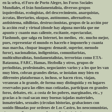
en la selva, el Foro de Porto Alegre, los Foros Sociales
Mundiales, el Irán fundamentalista, diversos grupos
izquierdistas, ecologistas, del descrecimiento, anarquistas,
ácratas, libertarios, okupas, autónomos, alternativos,
antisistema, nihilistas, destruccionistas, grupos de la acción por
la acción real y virtual (donde hay alguna movida que me
apunto y cuanto mas caliente, excitante, espectacular,
Flashmob, que salga en Internet, los medios, etc. mucho mejor,
pues, representar el mundo es hacerlo e imponerlo y cuanta
mas marcha, chupar imagen: demasié, superior, menudo
furor), nacionalistas, indigenistas, comunitaristas,
multiculturalistas, fundamentalistas, terroristas como ETA-
Batasuna, FARC, Hamas, Hezbolla y otros, grupos de
periodistas, profesionales, negociantes varios y a los que les van
muy bien, cobran grandes dietas, se instalan muy bien en
diferentes plataformas e, incluso, se hacen ricos, viajan,
veranean a lo grande, de forma muy distinguida y en lugares
reservados para las elites mas cotizadas, participan en grandes
foros, debates, etc. a costa de los pobres, marginados, etc., y
gracias a lo cual sacan muy buenas tajadas materiales,
inmateriales, sexuales (circulan historias, grabaciones con
sonido filmadas por ordenes de Los Castro, los neocomunistas,