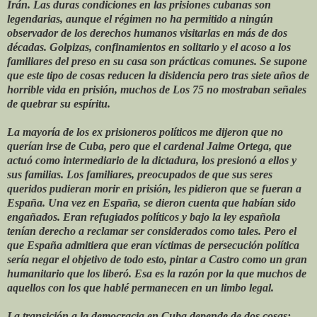
Irán. Las duras condiciones en las prisiones cubanas son
legendarias, aunque el régimen no ha permitido a ningún
observador de los derechos humanos visitarlas en más de dos
décadas. Golpizas, confinamientos en solitario y el acoso a los
familiares del preso en su casa son prácticas comunes. Se supone
que este tipo de cosas reducen la disidencia pero tras siete años de
horrible vida en prisión, muchos de Los 75 no mostraban señales
de quebrar su espíritu.
La mayoría de los ex prisioneros políticos me dijeron que no
querían irse de Cuba, pero que el cardenal Jaime Ortega, que
actuó como intermediario de la dictadura, los presionó a ellos y
sus familias. Los familiares, preocupados de que sus seres
queridos pudieran morir en prisión, les pidieron que se fueran a
España. Una vez en España, se dieron cuenta que habían sido
engañados. Eran refugiados políticos y bajo la ley española
tenían derecho a reclamar ser considerados como tales. Pero el
que España admitiera que eran víctimas de persecución política
sería negar el objetivo de todo esto, pintar a Castro como un gran
humanitario que los liberó. Esa es la razón por la que muchos de
aquellos con los que hablé permanecen en un limbo legal.
La transición a la democracia en Cuba depende de dos cosas: