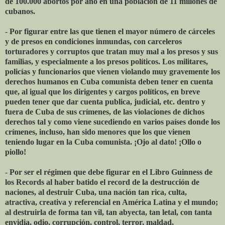
de 100.000 abortos por año en una población de 11 millones de
cubanos.
-
Por figurar entre las que tienen el mayor número de cárceles
y de presos en condiciones inmundas, con carceleros
torturadores y corruptos que tratan muy mal a los presos y sus
familias, y especialmente a los presos políticos. Los militares,
policías y funcionarios que vienen violando muy gravemente los
derechos humanos en Cuba comunista deben tener en cuenta
que, al igual que los dirigentes y cargos políticos, en breve
pueden tener que dar cuenta publica, judicial, etc. dentro y
fuera de Cuba de sus crímenes, de las violaciones de dichos
derechos tal y como viene sucediendo en varios países donde los
crímenes, incluso, han sido menores que los que vienen
teniendo lugar en la Cuba comunista. ¡Ojo al dato! ¡Ollo o
piollo!
-
Por ser el régimen que debe figurar en el Libro Guinness de
los Records al haber batido el record de la destrucción de
naciones, al destruir Cuba, una nación tan rica, culta,
atractiva, creativa y referencial en América Latina y el mundo;
al destruirla de forma tan vil, tan abyecta, tan letal, con tanta
envidia, odio, corrupción, control, terror, maldad,