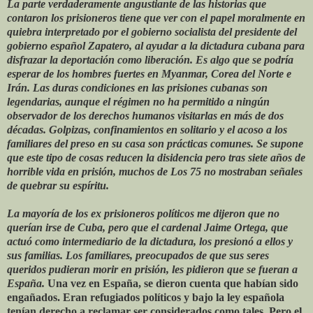
La parte verdaderamente angustiante de las historias que
contaron los prisioneros tiene que ver con el papel moralmente en
quiebra interpretado por el gobierno socialista del presidente del
gobierno español Zapatero, al ayudar a la dictadura cubana para
disfrazar la deportación como liberación. Es algo que se podría
esperar de los hombres fuertes en Myanmar, Corea del Norte e
Irán. Las duras condiciones en las prisiones cubanas son
legendarias, aunque el régimen no ha permitido a ningún
observador de los derechos humanos visitarlas en más de dos
décadas. Golpizas, confinamientos en solitario y el acoso a los
familiares del preso en su casa son prácticas comunes. Se supone
que este tipo de cosas reducen la disidencia pero tras siete años de
horrible vida en prisión, muchos de Los 75 no mostraban señales
de quebrar su espíritu.
La mayoría de los ex prisioneros políticos me dijeron que no
querían irse de Cuba, pero que el cardenal Jaime Ortega, que
actuó como intermediario de la dictadura, los presionó a ellos y
sus familias. Los familiares, preocupados de que sus seres
queridos pudieran morir en prisión, les pidieron que se fueran a
España.
Una vez en España, se dieron cuenta que habían sido
engañados. Eran refugiados políticos y bajo la ley española
tenían derecho a reclamar ser considerados como tales. Pero el