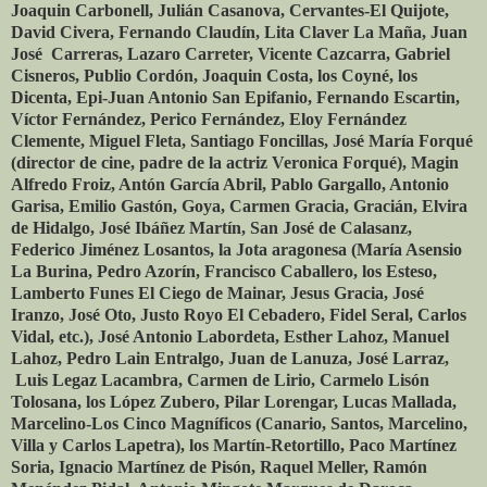
Joaquin Carbonell, Julián Casanova, Cervantes-El Quijote,
David Civera, Fernando Claudín, Lita Claver La Maña, Juan
José Carreras, Lazaro Carreter, Vicente Cazcarra, Gabriel
Cisneros, Publio Cordón, Joaquin Costa, los Coyné, los
Dicenta, Epi-Juan Antonio San Epifanio, Fernando Escartin,
Víctor Fernández, Perico Fernández, Eloy Fernández
Clemente, Miguel Fleta, Santiago Foncillas, José María Forqué
(director de cine, padre de la actriz Veronica Forqué), Magin
Alfredo Froiz, Antón García Abril, Pablo Gargallo, Antonio
Garisa, Emilio Gastón, Goya, Carmen Gracia, Gracián, Elvira
de Hidalgo, José Ibáñez Martín, San José de Calasanz,
Federico Jiménez Losantos, la Jota aragonesa (María Asensio
La Burina, Pedro Azorín, Francisco Caballero, los Esteso,
Lamberto Funes El Ciego de Mainar, Jesus Gracia, José
Iranzo, José Oto, Justo Royo El Cebadero, Fidel Seral, Carlos
Vidal, etc.), José Antonio Labordeta, Esther Lahoz, Manuel
Lahoz, Pedro Lain Entralgo, Juan de Lanuza, José Larraz,
Luis Legaz Lacambra, Carmen de Lirio, Carmelo Lisón
Tolosana, los López Zubero, Pilar Lorengar, Lucas Mallada,
Marcelino-Los Cinco Magníficos (Canario, Santos, Marcelino,
Villa y Carlos Lapetra), los Martín-Retortillo, Paco Martínez
Soria, Ignacio Martínez de Pisón, Raquel Meller, Ramón