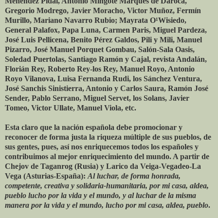
Menéndez Pidal, Antonio Mingote Marques de Daroca,
Gregorio Modrego, Javier Moracho, Victor Muñoz, Fermín
Murillo, Mariano Navarro Rubio; Mayrata O¹Wisiedo,
General Palafox, Papa Luna, Carmen Paris, Miguel Pardeza,
José Luis Pellicena, Benito Pérez Galdos, Pili y Mili, Manuel
Pizarro, José Manuel Porquet Gombau, Salón-Sala Oasis,
Soledad Puertolas, Santiago Ramón y Cajal, revista Andalán,
Florián Rey, Roberto Rey-los Rey, Manuel Royo, Antonio
Royo Vilanova, Luisa Fernanda Rudi, los Sánchez Ventura,
José Sanchis Sinistierra, Antonio y Carlos Saura, Ramón José
Sender, Pablo Serrano, Miguel Servet, los Solans, Javier
Tomeo, Victor Ullate, Manuel Viola, etc.
Esta claro que la nación española debe promocionar y
reconocer de forma justa la riqueza múltiple de sus pueblos, de
sus gentes, pues, así nos enriquecemos todos los españoles y
contribuimos al mejor enriquecimiento del mundo. A partir de
Chejov de Taganrog (Rusia) y Larico da Veiga-Vegadeo-La
Vega (Asturias-España):
Al luchar, de forma honrada,
competente, creativa y solidaria-humanitaria, por mi casa, aldea,
pueblo lucho por la vida y el mundo, y al luchar de la misma
manera por la vida y el mundo, lucho por mi casa, aldea, pueblo
.