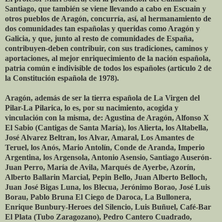
Santiago, que también se viene llevando a cabo en Escuain y
otros pueblos de Aragón, concurría, así, al hermanamiento de
dos comunidades tan españolas y queridas como Aragón y
Galicia, y que, junto al resto de comunidades de España,
contribuyen-deben contribuir, con sus tradiciones, caminos y
aportaciones, al mejor enriquecimiento de la nación española,
patria común e indivisible de todos los españoles (articulo 2 de
la Constitución española de 1978).
Aragón, además de ser la tierra española de La Virgen del
Pilar-La Pilarica, lo es, por su nacimiento, acogida y
vinculación con la misma, de: Agustina de Aragón, Alfonso X
El Sabio (Cantigas de Santa María), los Alierta, los Altabella,
José Alvarez Beltran, los Alvar, Amaral, Los Amantes de
Teruel, los Anós, Mario Antolín, Conde de Aranda, Imperio
Argentina, los Argensola, Antonio Asensio, Santiago Auserón-
Juan Perro, María de Avila, Marqués de Ayerbe, Azorín,
Alberto Ballarin Marcial, Pepin Bello, Juan Alberto Belloch,
Juan José Bigas Luna, los Blecua, Jerónimo Borao, José Luis
Borau, Pablo Bruna El Ciego de Daroca, La Bullonera,
Enrique Bunbury-Heroes del Silencio, Luis Buñuel, Café-Bar
El Plata (Tubo Zaragozano), Pedro Cantero Cuadrado,