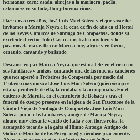
hermanas: carne asada, almejas a la marinera, paella,
calamares en su tinta, flan y buenos vinos.
Hace dos o tres años, José Luis Mari Solera y el que suscribe
invitamos a Maruja Neyra a la cena de fin de año en el Hostal
de los Reyes Católicos de Santiago de Compostela, donde su
excelente director Julio Castro, nos trato muy bien y lo
pasamos de maravilla con Maruja muy alegre y en forma,
cenando, cantando y bailando.
Descanse en paz Maruja Neyra, que estará feliz en el cielo con
sus familiares y amigos, cantando una de las muchas canciones
que nos aportó a Trobeiros de Compostela por medio del
Trobeiro mas musical José Luis Mari Solera (quien siempre
estaba pendiente de ella, la cuidaba y la acompañaba. En el
entierro de Maruja, en el cementerio de Boisaca y tras el
funeral de cuerpo presente en la iglesia de San Fructuoso de la
Ciudad Vieja de Santiago de Compostela, José Luis Mari
Solera, junto a los familiares y amigos de Maruja Neyra,
alguno muy elegante venido de Italia y con flores rojas, la
acompañó tocando a la gaita el Himno Antergo-Antiguo de
Galicia o Marcha de los Peregrinos) y riéndose pícaramente:
Ahí viene el negro zumbón bailando alegre el ballón.