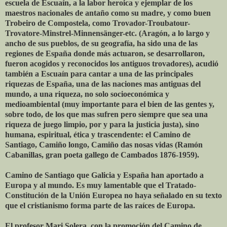
escuela de Escuaín, a la labor heroica y ejemplar de los
maestros nacionales de antaño como su madre, y como buen
Trobeiro de Compostela, como Trovador-Troubatour-
Trovatore-Minstrel-Minnensänger-etc. (Aragón, a lo largo y
ancho de sus pueblos, de su geografía, ha sido una de las
regiones de España donde más actuaron, se desarrollaron,
fueron acogidos y reconocidos los antiguos trovadores), acudió
también a Escuaín para cantar a una de las principales
riquezas de España, una de las naciones mas antiguas del
mundo, a una riqueza, no solo socioeconómica y
medioambiental (muy importante para el bien de las gentes y,
sobre todo, de los que mas sufren pero siempre que sea una
riqueza de juego limpio, por y para la justicia justa), sino
humana, espiritual, ética y trascendente: el Camino de
Santiago, Camiño longo, Camiño das nosas vidas (Ramón
Cabanillas, gran poeta gallego de Cambados 1876-1959).
Camino de Santiago que Galicia y España han aportado a
Europa y al mundo. Es muy lamentable que el Tratado-
Constitución de la Unión Europea no haya señalado en su texto
que el cristianismo forma parte de las raíces de Europa.
El profesor Mari Solera, con la promoción del Camino de