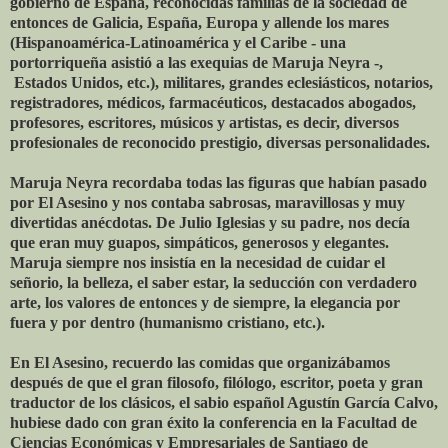
gobierno de España, reconocidas familias de la sociedad de
entonces de Galicia, España, Europa y allende los mares
(Hispanoamérica-Latinoamérica y el Caribe - una
portorriqueña asistió a las exequias de Maruja Neyra -,
Estados Unidos, etc.), militares, grandes eclesiásticos, notarios,
registradores, médicos, farmacéuticos, destacados abogados,
profesores, escritores, músicos y artistas, es decir, diversos
profesionales de reconocido prestigio, diversas personalidades.
Maruja Neyra recordaba todas las figuras que habían pasado
por El Asesino y nos contaba sabrosas, maravillosas y muy
divertidas anécdotas. De Julio Iglesias y su padre, nos decía
que eran muy guapos, simpáticos, generosos y elegantes.
Maruja siempre nos insistía en la necesidad de cuidar el
señorio, la belleza, el saber estar, la seducción con verdadero
arte, los valores de entonces y de siempre, la elegancia por
fuera y por dentro (humanismo cristiano, etc.).
En El Asesino, recuerdo las comidas que organizábamos
después de que el gran filosofo, filólogo, escritor, poeta y gran
traductor de los clásicos, el sabio español Agustín García Calvo,
hubiese dado con gran éxito la conferencia en la Facultad de
Ciencias Económicas y Empresariales de Santiago de