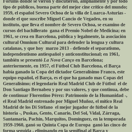
Forums donde se vieron y discutieron, ampliamente y por todo
tipo de públicos, buena parte del mejor cine crítico del mundo;
1959, el español Severo Ochoa de la villa de Luarca-Asturias ­
donde el que suscribe Miguel Cancio de Vegadeo, en su
instituto, que lleva el nombre de Severo Ochoa, se examino de
cursos del bachillerato ­ gana el Premio Nobel de Medicina; en
1961, se crea en Barcelona, pública y legalmente, la asociación
cultural Omnium Cultural para defender la lengua y cultura
catalanas, y que hoy ­ marzo 2013 - defiende el separatismo,
independentismo antiespañol y anticonstitucional; en 1961,
también se presentó
La Nova Canço
en Barcelona;
anteriormente, en 1957, el Fútbol Club Barcelona, el Barça
había ganado la Copa del dictador Generalísimo Franco, este
equipo español, el Barça, es el que ha ganado mas Copas del
Generalísimo; el legendario Real Madrid Club de Fútbol ­ el de
Don Santiago Bernabeu y por sus valores, y que continua, debe
de continuar Florentino Pérez: Patrimonio de la Humanidad -,
el Real Madrid entrenado por Miguel Muñoz, el mítico Real
Madrid de los Di Stéfano ­ el mejor jugador de fútbol de la
historia -, Puskas, Gento, Canario, Del Sol, Vidal, Zárraga,
Santamaría, Pachín, Marquitos, Domínguez, en la temporada
1959-1960, ganó su Quinta Copa de Europa ­ ganó las cinco de
forma seguida - eliminando en la semifinal al Barça y