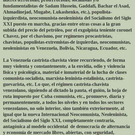
fundamentalistas de Sadam Hussein, Gaddafi, Bachar el Asad,
Ahmadinejad, Mugabe, Lukashenko, etc.), populista-
izquierdista, neocomunista-neoleninista del Socialismo del Siglo
XXI puesto en marcha, gracias entre otras cosas a la gran
subida del precio del petróleo, por el exgolpista teniente coronel
Chavez, por el chavismo, por regímenes procastristas,
chavistas, populistas-extremistas-de izquierdas, neocomunistas,
neoleninistas en Venezuela, Bolivia, Nicaragua, Ecuador, etc.
La Venezuela castrista-chavista viene recurriendo, de forma
muy violenta y constantemente, a la envidia, odio y violencia
física y psicológica, material e inmaterial de la lucha de clases
comunista-socialista, marxista-leninista-estalinista, castrista-
guevarista, etc. Lo que, el régimen castrista-chavista
venezolano, siguiendo al dictado la pauta, el guión, la hoja de
ruta impuesto por Cuba comunista, etc., promueve, diaria y
permanentemente, a todos los niveles y en todos los sectores
venezolanos, no solo interior, sino también exteriormente, al
igual que la nueva Internacional Neocomunista, Neoleninista,
del Socialismo del Siglo XXI, completamente contraria,
antagónica al modelo occidental de democracia de alternancia
y economía de mercado libres, abiertas, con seguridad,