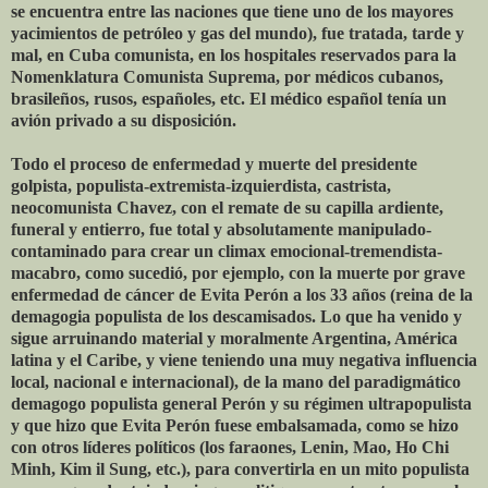
se encuentra entre las naciones que tiene uno de los mayores
yacimientos de petróleo y gas del mundo), fue tratada, tarde y
mal, en Cuba comunista, en los hospitales reservados para la
Nomenklatura Comunista Suprema, por médicos cubanos,
brasileños, rusos, españoles, etc. El médico español tenía un
avión privado a su disposición.
Todo el proceso de enfermedad y muerte del presidente
golpista, populista-extremista-izquierdista, castrista,
neocomunista Chavez, con el remate de su capilla ardiente,
funeral y entierro, fue total y absolutamente manipulado-
contaminado para crear un climax emocional-tremendista-
macabro, como sucedió, por ejemplo, con la muerte por grave
enfermedad de cáncer de Evita Perón a los 33 años (reina de la
demagogia populista de los descamisados. Lo que ha venido y
sigue arruinando material y moralmente Argentina, América
latina y el Caribe, y viene teniendo una muy negativa influencia
local, nacional e internacional), de la mano del paradigmático
demagogo populista general Perón y su régimen ultrapopulista
y que hizo que Evita Perón fuese embalsamada, como se hizo
con otros líderes políticos (los faraones, Lenin, Mao, Ho Chi
Minh, Kim il Sung, etc.), para convertirla en un mito populista