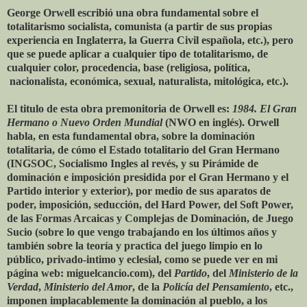
George Orwell escribió una obra fundamental sobre el
totalitarismo socialista, comunista (a partir de sus propias
experiencia en Inglaterra, la Guerra Civil española, etc.), pero
que se puede aplicar a cualquier tipo de totalitarismo, de
cualquier color, procedencia, base (religiosa, política,
nacionalista, económica, sexual, naturalista, mitológica, etc.).
El titulo de esta obra premonitoria de Orwell es:
1984. El Gran
Hermano o Nuevo Orden Mundial
(NWO en inglés). Orwell
habla, en esta fundamental obra, sobre la dominación
totalitaria, de cómo el Estado totalitario del Gran Hermano
(INGSOC, Socialismo Ingles al revés, y su Pirámide de
dominación e imposición presidida por el Gran Hermano y el
Partido interior y exterior), por medio de sus aparatos de
poder, imposición, seducción, del Hard Power, del Soft Power,
de las Formas Arcaicas y Complejas de Dominación, de Juego
Sucio (sobre lo que vengo trabajando en los últimos años y
también sobre la teoría y practica del juego limpio en lo
público, privado-intimo y eclesial, como se puede ver en mi
página web: miguelcancio.com), del
Partido
, del
Ministerio de la
Verdad
,
Ministerio del Amor
, de la
Policía del Pensamiento
, etc.,
imponen implacablemente la dominación al pueblo, a los