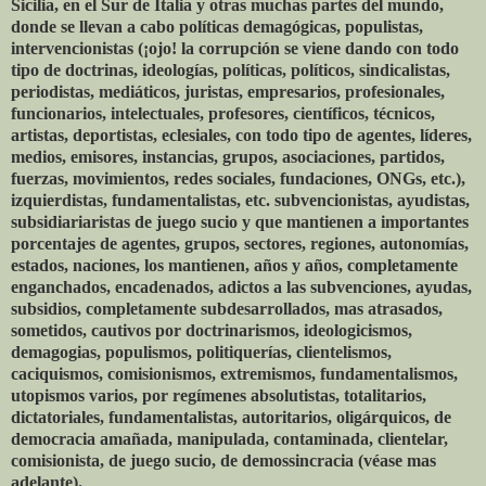
Sicilia, en el Sur de Italia y otras muchas partes del mundo,
donde se llevan a cabo políticas demagógicas, populistas,
intervencionistas (¡ojo! la corrupción se viene dando con todo
tipo de doctrinas, ideologías, políticas, políticos, sindicalistas,
periodistas, mediáticos, juristas, empresarios, profesionales,
funcionarios, intelectuales, profesores, científicos, técnicos,
artistas, deportistas, eclesiales, con todo tipo de agentes, líderes,
medios, emisores, instancias, grupos, asociaciones, partidos,
fuerzas, movimientos, redes sociales, fundaciones, ONGs, etc.),
izquierdistas, fundamentalistas, etc. subvencionistas, ayudistas,
subsidiariaristas de juego sucio y que mantienen a importantes
porcentajes de agentes, grupos, sectores, regiones, autonomías,
estados, naciones, los mantienen, años y años, completamente
enganchados, encadenados, adictos a las subvenciones, ayudas,
subsidios, completamente subdesarrollados, mas atrasados,
sometidos, cautivos por doctrinarismos, ideologicismos,
demagogias, populismos, politiquerías, clientelismos,
caciquismos, comisionismos, extremismos, fundamentalismos,
utopismos varios, por regímenes absolutistas, totalitarios,
dictatoriales, fundamentalistas, autoritarios, oligárquicos, de
democracia amañada, manipulada, contaminada, clientelar,
comisionista, de juego sucio, de demossincracia (véase mas
adelante).