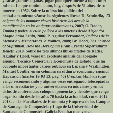
y sacar grandes tajadas, jugar politiqueramente a tope con el
mismo. Lo que continua, aún, hoy, después de 51 años, de su
muerte en 1952. Sobre la utilización política del
embalsamamiento véanse los siguientes libros: D. Sentinella,
El
enigma de las momias: claves históricas del arte de la
momificación en las antiguas civilizaciones
, 2007; O. Rader,
Tumba y poder: el culto político a los muertos desde Alejandro
Magno hasta Lenín
, 2006; P. Aguilar Fernández,
Políticas de la
Memoria y Memorias de la Política
, 2008; Br. Hood,
The Science
of Suprttition. How the Developing Brain Creates Supernatural
Beliefs
, 2010. Sobre los tres últimos libros citados de Rader,
Aguilar y Hood, véase un excelente análisis del abogado
español, Técnico Comercial y Economista de Estado, que ha
ocupado importantes cargos públicos en España y Washington,
Manuel Conthe, en su columna en el diario económico español
Expansión (martes 19-03-13, pág. 46)
Crónicas Mínimas
(que
vengo recomendando y algunas veces entregando fotocopiadas
a los universitarios y no universitarios en mis clases y en los
ciclos de conferencias-coloquio, ponencias y debates que vengo
organizando desde los años 70 hasta la actualidad, curso 2012-
2013, en las Facultades de Economía y Empresa de los Campus
de Santiago de Compostela y Lugo de la Universidad de
Santiago de Compostela-Galicia-España; que vengo