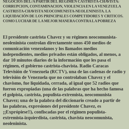
NEGOCIOS DEL/A PARTIR DEL REGIMEN CASTRISTA-CHAVISTA:
CORRUPCION, CONTAMINACION, VIOLENCIA EN LA VENEZUELA
CASTRISTA-CHAVISTA NEOCOMUNISTA-NEOLENINISTA. LA
LIQUIDACIÓN DE LOS PRINCIPALES COMPETIDORES Y CRITICOS.
COMO LUCHAR DE LA MEJOR MANERA CONTRA LA POBREZA
El presidente castrista Chavez y su régimen neocomunista-
neoleninista controlan directamente unos 450 medios de
comunicación venezolanos y los llamados medios
independientes, medios privados están obligados, al menos, a
dar 10 minutos diarios de la información que les pasa el
régimen, el gobierno castrista-chavista. Radio Caracas
Televisión de Venezuela (RCTV), una de las cadenas de radio y
televisión de Venezuela que no controlaban Chavez y el
chavismo, fue liquidada, cerrada, al igual que 52 radios que
fueron expropiadas (una de las palabras que ha hecho famosa
el golpista, castrista, populista-extremista, neocomunista
Chavez; una de la palabra del diccionario creado a partir de
las palabras, expresiones del presidente Chavez, es
¡¡Exprópiese!!), confiscadas por el régimen populista-
extremista-izquierdista, castrista, chavista neocomunista,
neoleninista.