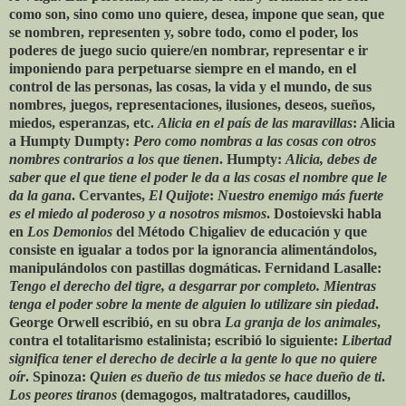
como son, sino como uno quiere, desea, impone que sean, que
se nombren, representen y, sobre todo, como el poder, los
poderes de juego sucio quiere/en nombrar, representar e ir
imponiendo para perpetuarse siempre en el mando, en el
control de las personas, las cosas, la vida y el mundo, de sus
nombres, juegos, representaciones, ilusiones, deseos, sueños,
miedos, esperanzas, etc.
Alicia en el país de las maravillas
: Alicia
a Humpty Dumpty:
Pero como nombras a las cosas con otros
nombres contrarios a los que tienen
. Humpty:
Alicia, debes de
saber que el que tiene el poder le da a las cosas el nombre que le
da la gana
. Cervantes,
El Quijote
:
Nuestro enemigo más fuerte
es el miedo al poderoso y a nosotros mismos
. Dostoievski habla
en
Los Demonios
del Método Chigaliev de educación y que
consiste en igualar a todos por la ignorancia alimentándolos,
manipulándolos con pastillas dogmáticas. Fernidand Lasalle:
Tengo el derecho del tigre, a desgarrar por completo. Mientras
tenga el poder sobre la mente de alguien lo utilizare sin piedad
.
George Orwell escribió, en su obra
La granja de los animales
,
contra el totalitarismo estalinista; escribió lo siguiente:
Libertad
significa tener el derecho de decirle a la gente lo que no quiere
oír
. Spinoza:
Quien es dueño de tus miedos se hace dueño de ti
.
Los peores tiranos
(demagogos, maltratadores, caudillos,