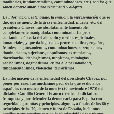
totalitarios, fundamentalistas, contaminadores, etc.)
son los que
saben hacerse amar
.
Obra rectamente y alégrate
.
La
información
, el
lenguaje
, la
emisión
, la
representación
que se
dio, que se montó de la grave enfermedad, muerte, etc. del
presidente Chavez, fue absolutamente lamentable,
completamente manipulada, contaminada. La peor
contaminación es la del alimento y medios espirituales,
inmateriales, y que da lugar a las peores mentiras, engaños,
fraudes, engatusamientos, contaminaciones, corrupciones,
dominaciones, sujeciones, populismos, extremismos,
doctrinarios, ideologicismos, utopismos, mitologías,
radicalismos, dogmatismos, cultos a la personalidad,
fundamentalismos, violencias, terrorismos.
La información de la enfermedad del presidente Chavez, por
poner por caso, fue muchísimo peor de la que se dio a los
españoles con motivo de la muerte (20 noviembre 1975) del
dictador Caudillo General Franco (frente a la dictadura
franquista y por defender la democracia para España con
seguridad, garantías y principios, algunos, a finales de los 60 y
principios de los 70, dentro y fuera de España, luchamos
pacifica y arriesgadamente en la clandestinidad con riesgos