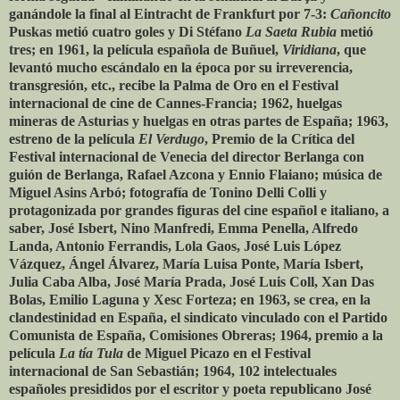
ganándole la final al Eintracht de Frankfurt por 7-3:
Cañoncito
Puskas metió cuatro goles y Di Stéfano
La Saeta Rubia
metió
tres; en 1961, la película española de Buñuel,
Viridiana
, que
levantó mucho escándalo en la época por su irreverencia,
transgresión, etc., recibe la Palma de Oro en el Festival
internacional de cine de Cannes-Francia; 1962, huelgas
mineras de Asturias y huelgas en otras partes de España; 1963,
estreno de la película
El Verdugo
, Premio de la Crítica del
Festival internacional de Venecia del director Berlanga con
guión de Berlanga, Rafael Azcona y Ennio Flaiano; música de
Miguel Asins Arbó; fotografía de Tonino Delli Colli y
protagonizada por grandes figuras del cine español e italiano, a
saber, José Isbert, Nino Manfredi, Emma Penella, Alfredo
Landa, Antonio Ferrandis, Lola Gaos, José Luis López
Vázquez, Ángel Álvarez, María Luisa Ponte, María Isbert,
Julia Caba Alba, José María Prada, José Luis Coll, Xan Das
Bolas, Emilio Laguna y Xesc Forteza; en 1963, se crea, en la
clandestinidad en España, el sindicato vinculado con el Partido
Comunista de España, Comisiones Obreras; 1964, premio a la
película
La tía Tula
de Miguel Picazo en el Festival
internacional de San Sebastián; 1964, 102 intelectuales
españoles presididos por el escritor y poeta republicano José