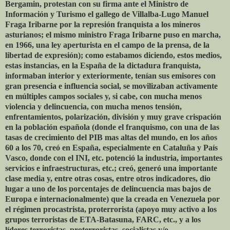
Bergamin, protestan con su firma ante el Ministro de
Información y Turismo el gallego de Villalba-Lugo Manuel
Fraga Iribarne por la represión franquista a los mineros
asturianos; el mismo ministro Fraga Iribarne puso en marcha,
en 1966, una ley aperturista en el campo de la prensa, de la
libertad de expresión); como estabamos diciendo, estos medios,
estas instancias, en la España de la dictadura franquista,
informaban interior y exteriormente, tenían sus emisores con
gran presencia e influencia social, se movilizaban activamente
en múltiples campos sociales y, si cabe, con mucha menos
violencia y delincuencia, con mucha menos tensión,
enfrentamientos, polarización, división y muy grave crispación
en la población española (donde el franquismo, con una de las
tasas de crecimiento del PIB mas altas del mundo, en los años
60 a los 70, creó en España, especialmente en Cataluña y País
Vasco, donde con el INI, etc. potenció la industria, importantes
servicios e infraestructuras, etc.; creó, generó una importante
clase media y, entre otras cosas, entre otros indicadores, dio
lugar a uno de los porcentajes de delincuencia mas bajos de
Europa e internacionalmente) que la creada en Venezuela por
el régimen procastrista, proterrorista (apoyo muy activo a los
grupos terroristas de ETA-Batasuna, FARC, etc., y a los
líderes terroristas, proterroristas, socialistas y/o