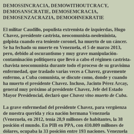
DEMOSSINCRACIA, DEMOWITHOUTCRACY,
DEMOSANSCRATIE, DEMOSEMCRACIA,
DEMOSENZACRAZIA, DEMOOHNEKRATIE
El militar Caudillo, populista extremista de izquierdas, Hugo
Chavez, presidente castrista, neocomunista-neoleninista,
golpista cuando era teniente coronel, ha muerto de un cáncer.
Se ha fechado su muerte en Venezuela, el 5 de marzo 2013,
pero, debido al oscurantismo y muy grave manipulación-
contaminación politiquera que llevó a cabo el régimen castrista-
chavista neocomunista durante todo el proceso de su gravisima
enfermedad, que traslado varias veces a Chavez, gravemente
enfermo, a Cuba comunista, se discute como, donde y cuando
ha muerto el presidente Chavez. Incluso, Jacinto Pérez Arcay,
general muy próximo al presidente Chavez, Jefe del Estado
Mayor Presidencial, declaró que
Chavez vino muerto de Cuba
.
La grave enfermedad del presidente Chavez, para vergüenza
de nuestra querida y rica nación hermana Venezuela
(Venezuela, en 2012, tenía 28,9 millones de habitantes, la 38
posición el mundo. En PIB en PPA, con 410.809 millones de
dólares, ocupaba la 33 posición entre 193 naciones. Venezuela