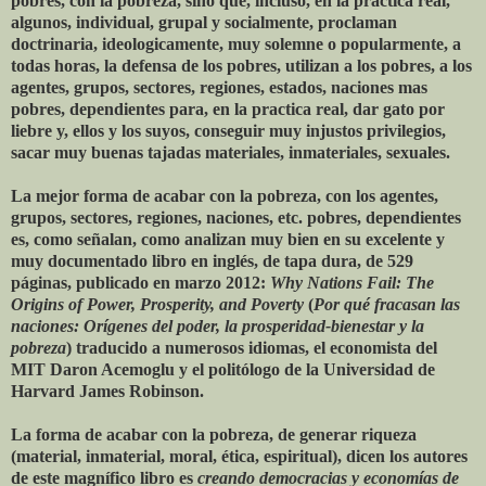
pobres, con la pobreza, sino que, incluso, en la practica real,
algunos, individual, grupal y socialmente, proclaman
doctrinaria, ideologicamente, muy solemne o popularmente, a
todas horas, la defensa de los pobres, utilizan a los pobres, a los
agentes, grupos, sectores, regiones, estados, naciones mas
pobres, dependientes para, en la practica real, dar gato por
liebre y, ellos y los suyos, conseguir muy injustos privilegios,
sacar muy buenas tajadas materiales, inmateriales, sexuales.
La mejor forma de acabar con la pobreza, con los agentes,
grupos, sectores, regiones, naciones, etc. pobres, dependientes
es, como señalan, como analizan muy bien en su excelente y
muy documentado libro en inglés, de tapa dura, de 529
páginas, publicado en marzo 2012:
Why Nations Fail: The
Origins of Power, Prosperity, and Poverty
(
Por qué fracasan las
naciones: Orígenes del poder, la prosperidad-bienestar y la
pobreza
) traducido a numerosos idiomas, el economista del
MIT Daron Acemoglu y el politólogo de la Universidad de
Harvard James Robinson.
La forma de acabar con la pobreza, de generar riqueza
(material, inmaterial, moral, ética, espiritual), dicen los autores
de este magnífico libro es
creando democracias y economías de