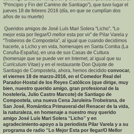
“Principio y Fin del Camino de Santiago”), que tuvo lugar el
jueves 18 de febrero 2016 (día, en que se cumplían dos
años de su muerte)
Queridos amigos de José Luís Mari Solera “Licho”, “Lo
mejor esta por llegar/O mellor esta por vir” de Pilar Varela y
“Trobeiros de Compostela”, al igual que cuando decidimos
hacerle, a Licho y en vida, homenajes en Santa Comba (La
Coruña-España), en una de sus Casas de Cultura
(homenaje que se puede ver en Internet, al igual que su
Currículum Vitae) y en el restaurante Don Quijote de
Santiago de Compostela, ahora, hemos decidido
convocar,
el viernes 18 de marzo-2016, en el Comedor Real del
Parador-Hostal de los Reyes Católicos (que dirige, muy
bien, nuestro querido amigo, gran profesional de la
hostelería, Julio Castro Marcote) de Santiago de
Compostela, una nueva Cena Jaruleira-Trobeirana, de
San José, Romántica Primaveral-del Renacer de la vida,
la naturaleza, en homenaje a nuestro muy querido
amigo José Luís Mari Solera “Licho” y en
agradecimiento-apoyo a la periodista Pilar Varela y a su
programa de radio “Lo Mejor Esta por llegar/O Mellor