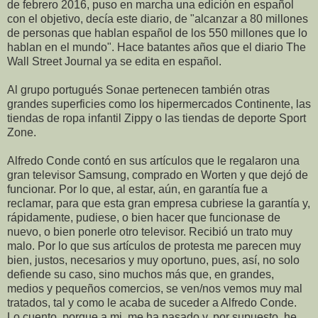
de febrero 2016, puso en marcha una edición en español
con el objetivo, decía este diario, de "alcanzar a 80 millones
de personas que hablan español de los 550 millones que lo
hablan en el mundo". Hace batantes años que el diario The
Wall Street Journal ya se edita en español.
Al grupo portugués Sonae pertenecen también otras
grandes superficies como los hipermercados Continente, las
tiendas de ropa infantil Zippy o las tiendas de deporte Sport
Zone.
Alfredo Conde contó en sus artículos que le regalaron una
gran televisor Samsung, comprado en Worten y que dejó de
funcionar. Por lo que, al estar, aún, en garantía fue a
reclamar, para que esta gran empresa cubriese la garantía y,
rápidamente, pudiese, o bien hacer que funcionase de
nuevo, o bien ponerle otro televisor. Recibió un trato muy
malo. Por lo que sus artículos de protesta me parecen muy
bien, justos, necesarios y muy oportuno, pues, así, no solo
defiende su caso, sino muchos más que, en grandes,
medios y pequeños comercios, se ven/nos vemos muy mal
tratados, tal y como le acaba de suceder a Alfredo Conde.
Lo cuento, porque a mi, me ha pasado y, por supuesto, he