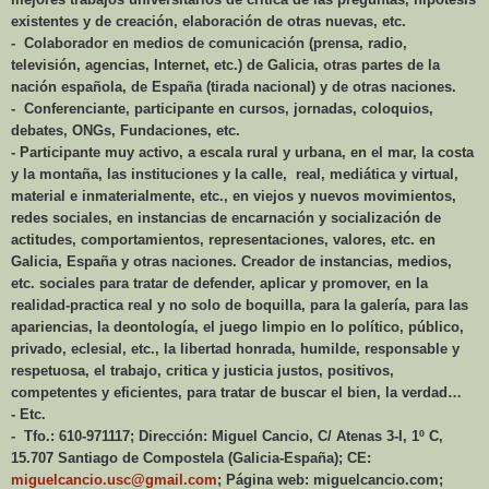
existentes y de creación, elaboración de otras nuevas, etc.
- Colaborador en medios de comunicación (prensa, radio,
televisión, agencias, Internet, etc.) de Galicia, otras partes de la
nación española, de España (tirada nacional) y de otras naciones.
- Conferenciante, participante en cursos, jornadas, coloquios,
debates, ONGs, Fundaciones, etc.
- Participante muy activo, a escala rural y urbana, en el mar, la costa
y la montaña, las instituciones y la calle, real, mediática y virtual,
material e inmaterialmente, etc., en viejos y nuevos movimientos,
redes sociales, en instancias de encarnación y socialización de
actitudes, comportamientos, representaciones, valores, etc. en
Galicia, España y otras naciones. Creador de instancias, medios,
etc. sociales para tratar de defender, aplicar y promover, en la
realidad-practica real y no solo de boquilla, para la galería, para las
apariencias, la deontología, el juego limpio en lo político, público,
privado, eclesial, etc., la libertad honrada, humilde, responsable y
respetuosa, el trabajo, critica y justicia justos, positivos,
competentes y eficientes, para tratar de buscar el bien, la verdad…
- Etc.
- Tfo.: 610-971117; Dirección: Miguel Cancio, C/ Atenas 3-I, 1º C,
15.707 Santiago de Compostela (Galicia-España); CE:
miguelcancio.usc@gmail.com
; Página web: miguelcancio.com;