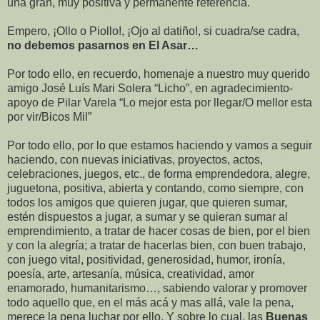
una gran, muy positiva y permanente referencia.
Empero, ¡Ollo o Piollo!, ¡Ojo al datiño!, si cuadra/se cadra,
no debemos pasarnos en El Asar…
Por todo ello, en recuerdo, homenaje a nuestro muy querido
amigo José Luís Mari Solera “Licho”, en agradecimiento-
apoyo de Pilar Varela “Lo mejor esta por llegar/O mellor esta
por vir/Bicos Mil”
Por todo ello, por lo que estamos haciendo y vamos a seguir
haciendo, con nuevas iniciativas, proyectos, actos,
celebraciones, juegos, etc., de forma emprendedora, alegre,
juguetona, positiva, abierta y contando, como siempre, con
todos los amigos que quieren jugar, que quieren sumar,
estén dispuestos a jugar, a sumar y se quieran sumar al
emprendimiento, a tratar de hacer cosas de bien, por el bien
y con la alegría; a tratar de hacerlas bien, con buen trabajo,
con juego vital, positividad, generosidad, humor, ironía,
poesía, arte, artesanía, música, creatividad, amor
enamorado, humanitarismo…, sabiendo valorar y promover
todo aquello que, en el más acá y mas allá, vale la pena,
merece la pena luchar por ello. Y sobre lo cual, las
Buenas