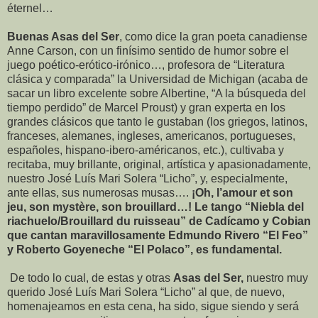
éternel…
Buenas Asas del Ser
, como dice la gran poeta canadiense
Anne Carson, con un finísimo sentido de humor sobre el
juego poético-erótico-irónico…, profesora de “Literatura
clásica y comparada” la Universidad de Michigan (acaba de
sacar un libro excelente sobre Albertine, “A la búsqueda del
tiempo perdido” de Marcel Proust) y gran experta en los
grandes clásicos que tanto le gustaban (los griegos, latinos,
franceses, alemanes, ingleses, americanos, portugueses,
españoles, hispano-ibero-américanos, etc.), cultivaba y
recitaba, muy brillante, original, artística y apasionadamente,
nuestro José Luís Mari Solera “Licho”, y, especialmente,
ante ellas, sus numerosas musas….
¡Oh, l’amour et son
jeu, son mystère, son brouillard…! Le tango “Niebla del
riachuelo/Brouillard du ruisseau” de Cadícamo y Cobian
que cantan maravillosamente Edmundo Rivero “El Feo”
y Roberto Goyeneche “El Polaco”, es fundamental.
De todo lo cual, de estas y otras
Asas del Ser,
nuestro muy
querido José Luís Mari Solera “Licho” al que, de nuevo,
homenajeamos en esta cena, ha sido, sigue siendo y será