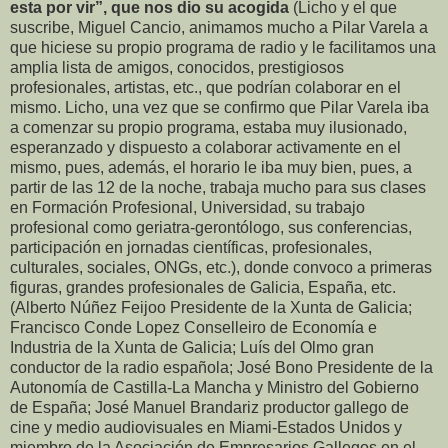
esta por vir”, que nos dio su acogida
(Licho y el que
suscribe, Miguel Cancio, animamos mucho a Pilar Varela a
que hiciese su propio programa de radio y le facilitamos una
amplia lista de amigos, conocidos, prestigiosos
profesionales, artistas, etc., que podrían colaborar en el
mismo. Licho, una vez que se confirmo que Pilar Varela iba
a comenzar su propio programa, estaba muy ilusionado,
esperanzado y dispuesto a colaborar activamente en el
mismo, pues, además, el horario le iba muy bien, pues, a
partir de las 12 de la noche, trabaja mucho para sus clases
en Formación Profesional, Universidad, su trabajo
profesional como geriatra-gerontólogo, sus conferencias,
participación en jornadas científicas, profesionales,
culturales, sociales, ONGs, etc.), donde convoco a primeras
figuras, grandes profesionales de Galicia, España, etc.
(Alberto Núñez Feijoo Presidente de la Xunta de Galicia;
Francisco Conde Lopez Conselleiro de Economía e
Industria de la Xunta de Galicia; Luís del Olmo gran
conductor de la radio española; José Bono Presidente de la
Autonomía de Castilla-La Mancha y Ministro del Gobierno
de España; José Manuel Brandariz productor gallego de
cine y medio audiovisuales en Miami-Estados Unidos y
miembro de la Asociación de Empresarios Gallegos en el