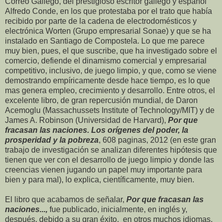
Correo Gallego, del prestigioso escritor gallego y español
Alfredo Conde, en los que protestaba por el trato que había
recibido por parte de la cadena de electrodomésticos y
electrónica Worten (Grupo empresarial Sonae) y que se ha
instalado en Santiago de Compostela. Lo que me parece
muy bien, pues, el que suscribe, que ha investigado sobre el
comercio, defiende el dinamismo comercial y empresarial
competitivo, inclusivo, de juego limpio, y que, como se viene
demostrando empíricamente desde hace tiempo, es lo que
mas genera empleo, crecimiento y desarrollo. Entre otros, el
excelente libro, de gran repercusión mundial, de Daron
Acemoglu (Massachussets Institute of Technology/MIT) y de
James A. Robinson (Universidad de Harvard),
Por que
fracasan las naciones. Los orígenes del poder, la
prosperidad y la pobreza
, 608 paginas, 2012 (en este gran
trabajo de investigación se analizan diferentes hipótesis que
tienen que ver con el desarrollo de juego limpio y donde las
creencias vienen jugando un papel muy importante para
bien y para mal), lo explica, científicamente, muy bien.
El libro que acabamos de señalar,
Por que fracasan las
naciones...,
fue publicado, inicialmente, en inglés y,
después, debido a su gran éxito, en otros muchos idiomas,