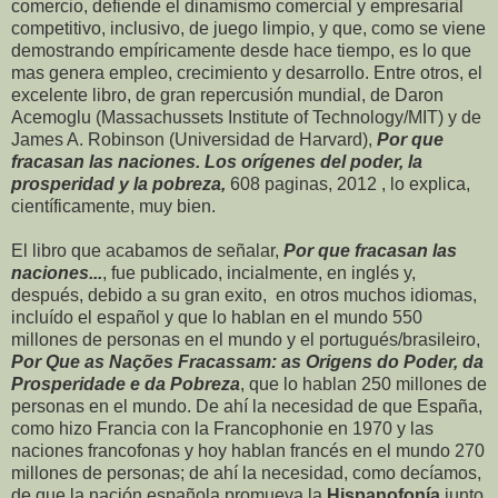
comercio, defiende el dinamismo comercial y empresarial
competitivo, inclusivo, de juego limpio, y que, como se viene
demostrando empíricamente desde hace tiempo, es lo que
mas genera empleo, crecimiento y desarrollo. Entre otros, el
excelente libro, de gran repercusión mundial, de Daron
Acemoglu (Massachussets Institute of Technology/MIT) y de
James A. Robinson (Universidad de Harvard),
Por que
fracasan las naciones. Los orígenes del poder, la
prosperidad y la pobreza,
608 paginas, 2012 , lo explica,
científicamente, muy bien.
El libro que acabamos de señalar,
Por que fracasan las
naciones...
, fue publicado, incialmente, en inglés y,
después, debido a su gran exito, en otros muchos idiomas,
incluído el español y que lo hablan en el mundo 550
millones de personas en el mundo y el portugués/brasileiro,
Por Que as Nações Fracassam: as Origens do Poder, da
Prosperidade e da Pobreza
, que lo hablan 250 millones de
personas en el mundo. De ahí la necesidad de que España,
como hizo Francia con la Francophonie en 1970 y las
naciones francofonas y hoy hablan francés en el mundo 270
millones de personas; de ahí la necesidad, como decíamos,
de que la nación española promueva la
Hispanofonía
junto