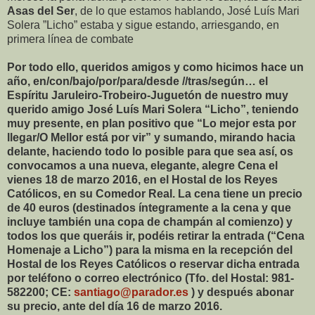
Asas del Ser
, de lo que estamos hablando, José Luís Mari
Solera ”Licho” estaba y sigue estando, arriesgando, en
primera línea de combate
Por todo ello, queridos amigos y como hicimos hace un
año, en/con/bajo/por/para/desde //tras/según… el
Espíritu Jaruleiro-Trobeiro-Juguetón de nuestro muy
querido amigo José Luís Mari Solera “Licho”, teniendo
muy presente, en plan positivo que “Lo mejor esta por
llegar/O Mellor está por vir” y sumando, mirando hacia
delante, haciendo todo lo posible para que sea así, os
convocamos a una nueva, elegante, alegre Cena el
vienes 18 de marzo 2016, en el Hostal de los Reyes
Católicos, en su Comedor Real. La cena tiene un precio
de 40 euros (destinados íntegramente a la cena y que
incluye también una copa de champán al comienzo) y
todos los que queráis ir, podéis retirar la entrada (“Cena
Homenaje a Licho”) para la misma en la recepción del
Hostal de los Reyes Católicos o reservar dicha entrada
por teléfono o correo electrónico (Tfo. del Hostal: 981-
582200; CE:
santiago@parador.es
) y después abonar
su precio, ante del día 16 de marzo 2016.