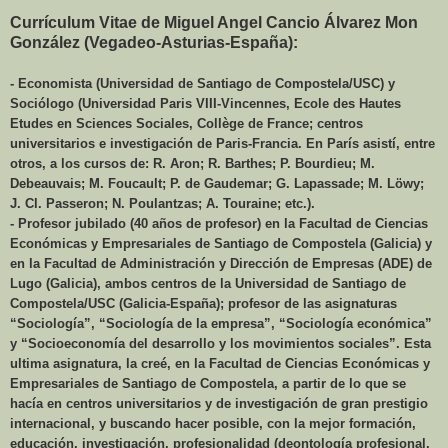
Currículum Vitae de Miguel Angel Cancio Álvarez Mon
González (Vegadeo-Asturias-España):
- Economista (Universidad de Santiago de Compostela/USC) y
Sociólogo (Universidad Paris VIII-Vincennes, Ecole des Hautes
Etudes en Sciences Sociales, Collège de France; centros
universitarios e investigación de Paris-Francia. En París asistí, entre
otros, a los cursos de: R. Aron; R. Barthes; P. Bourdieu; M.
Debeauvais; M. Foucault; P. de Gaudemar; G. Lapassade; M. Löwy;
J. Cl. Passeron; N. Poulantzas; A. Touraine; etc.).
- Profesor jubilado (40 años de profesor) en la Facultad de Ciencias
Económicas y Empresariales de Santiago de Compostela (Galicia) y
en la Facultad de Administración y Dirección de Empresas (ADE) de
Lugo (Galicia), ambos centros de la Universidad de Santiago de
Compostela/USC (Galicia-España); profesor de las asignaturas
“Sociología”, “Sociología de la empresa”, “Sociología económica”
y “Socioeconomía del desarrollo y los movimientos sociales”. Esta
ultima asignatura, la creé, en la Facultad de Ciencias Económicas y
Empresariales de Santiago de Compostela, a partir de lo que se
hacía en centros universitarios y de investigación de gran prestigio
internacional, y buscando hacer posible, con la mejor formación,
educación, investigación, profesionalidad (deontología profesional,