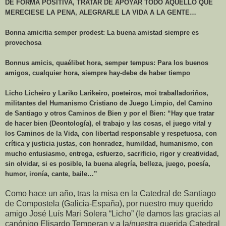
DE FORMA POSITIVA, TRATAR DE APOYAR TODO AQUELLO QUE
MERECIESE LA PENA, ALEGRARLE LA VIDA A LA GENTE…
Bonna amicitia semper prodest: La buena amistad siempre es
provechosa
Bonnus amicis, quaélibet hora, semper tempus: Para los buenos
amigos, cualquier hora, siempre hay-debe de haber tiempo
Licho Licheiro y Lariko Larikeiro, poeteiros, moi traballadoriños,
militantes del Humanismo Cristiano de Juego Limpio, del Camino
de Santiago y otros Caminos de Bien y por el Bien: “Hay que tratar
de hacer bien (Deontología), el trabajo y las cosas, el juego vital y
los Caminos de la Vida, con libertad responsable y respetuosa, con
crítica y justicia justas, con honradez, humildad, humanismo, con
mucho entusiasmo, entrega, esfuerzo, sacrificio, rigor y creatividad,
sin olvidar, si es posible, la buena alegría, belleza, juego, poesía,
humor, ironía, cante, baile…”
Como hace un año, tras la misa en la Catedral de Santiago
de Compostela (Galicia-España), por nuestro muy querido
amigo José Luís Mari Solera “Licho” (le damos las gracias al
canónigo Elisardo Temperan y a la/nuestra querida Catedral