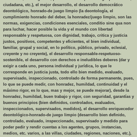
ciudadana, etc.), el mejor desarrollo, el desarrollo democrático
deontológico, honrado-de juego limpio (la deontología, el
cumplimiento honrado del deber, la honradez/juego limpio, son las
normas, exigencias, condiciones esenciales, conditio sine qua non
para luchar, hacer posible la vida y el mundo con libertad
responsable y respetuosa, con dignidad, trabajo, critica y justicia
justos, positivos, competentes y eficientes, el bien individual,
familiar, grupal y social, en lo político, público, privado, eclesial,
creyente y no creyente), el desarrollo responsable-respetuoso-
sostenible, el desarrollo con derechos e ineludibles deberes (dar y
exigir a cada uno, persona individual y jurídica, lo que le
corresponde en justicia justa, todo ello bien medido, evaluado,
supervisado, inspeccionado, controlado de forma permanente, pues,
lo que se puede medir, con honradez, humildad, continuidad y el
máximo rigor, es lo que, mas y mejor, se puede mejorar), desde la
honradez, humildad, buen trabajo y rigor, con seguridad, garantías y
buenos principios (bien definidos, controlados, evaluados,
inspeccionados, supervisados, medidos), el desarrollo enriquecedor
deontológico-honrado-de juego limpio (desarrollo bien definido,
controlado, evaluado, inspeccionado, supervisado y medido para
poder pedir y rendir cuentas a los agentes, grupos, instancias,
medios, etc. varios, a las villas, ciudades, regiones, naciones, etc.),