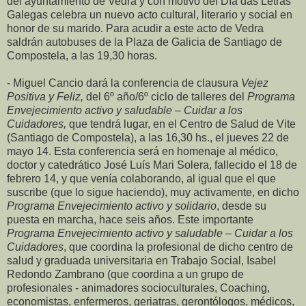
del ayuntamiento de Vedra y con motivo del Día das Letras
Galegas celebra un nuevo acto cultural, literario y social en
honor de su marido. Para acudir a este acto de Vedra
saldrán autobuses de la Plaza de Galicia de Santiago de
Compostela, a las 19,30 horas.
- Miguel Cancio dará la conferencia de clausura
Vejez
Positiva y Feliz,
del 6º año/6º ciclo de talleres del
Programa
Envejecimiento activo y saludable – Cuidar a los
Cuidadores,
que tendrá lugar, en el Centro de Salud de Vite
(Santiago de Compostela), a las 16,30 hs., el jueves 22 de
mayo 14. Esta conferencia será en homenaje al médico,
doctor y catedrático José Luís Mari Solera, fallecido el 18 de
febrero 14, y que venía colaborando, al igual que el que
suscribe (que lo sigue haciendo), muy activamente, en dicho
Programa Envejecimiento activo y solidario
, desde su
puesta en marcha, hace seis años. Este importante
Programa Envejecimiento activo y saludable – Cuidar a los
Cuidadores
, que coordina la profesional de dicho centro de
salud y graduada universitaria en Trabajo Social, Isabel
Redondo Zambrano (que coordina a un grupo de
profesionales - animadores socioculturales, Coaching,
economistas, enfermeros, geriatras, gerontólogos, médicos,