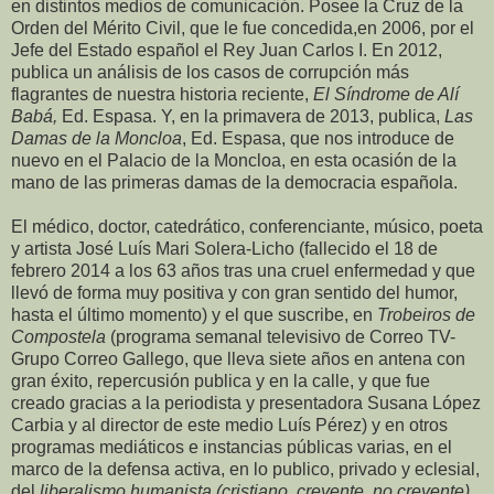
en distintos medios de comunicación. Posee la Cruz de la
Orden del Mérito Civil, que le fue concedida,en 2006, por el
Jefe del Estado español el Rey Juan Carlos I. En 2012,
publica un análisis de los casos de corrupción más
flagrantes de nuestra historia reciente,
El Síndrome de Alí
Babá,
Ed. Espasa. Y, en la primavera de 2013, publica,
Las
Damas de la Moncloa
, Ed. Espasa, que nos introduce de
nuevo en el Palacio de la Moncloa, en esta ocasión de la
mano de las primeras damas de la democracia española.
El médico, doctor, catedrático, conferenciante, músico, poeta
y artista José Luís Mari Solera-Licho (fallecido el 18 de
febrero 2014 a los 63 años tras una cruel enfermedad y que
llevó de forma muy positiva y con gran sentido del humor,
hasta el último momento) y el que suscribe, en
Trobeiros de
Compostela
(programa semanal televisivo de Correo TV-
Grupo Correo Gallego, que lleva siete años en antena con
gran éxito, repercusión publica y en la calle, y que fue
creado gracias a la periodista y presentadora Susana López
Carbia y al director de este medio Luís Pérez) y en otros
programas mediáticos e instancias públicas varias, en el
marco de la defensa activa, en lo publico, privado y eclesial,
del
liberalismo humanista (cristiano, creyente, no creyente),