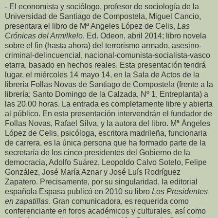
- El economista y sociólogo, profesor de sociología de la
Universidad de Santiago de Compostela, Miguel Cancio,
presentara el libro de Mª Angeles López de Celis,
Las
Crónicas del Armilkelo
, Ed. Odeon, abril 2014; libro novela
sobre el fin (hasta ahora) del terrorismo armado, asesino-
criminal-delincuencial, nacional-comunista-socialista-vasco
etarra, basado en hechos reales. Esta presentación tendrá
lugar, el miércoles 14 mayo 14, en la Sala de Actos de la
librería Follas Novas de Santiago de Compostela (frente a la
librería; Santo Domingo de la Calzada, Nº 1, Entreplanta) a
las 20.00 horas. La entrada es completamente libre y abierta
al público. En esta presentación intervendrán el fundador de
Follas Novas, Rafael Silva, y la autora del libro. Mª Ángeles
López de Celis, psicóloga, escritora madrileña, funcionaria
de carrera, es la única persona que ha formado parte de la
secretaría de los cinco presidentes del Gobierno de la
democracia, Adolfo Suárez, Leopoldo Calvo Sotelo, Felipe
González, José María Aznar y José Luís Rodríguez
Zapatero. Precisamente, por su singularidad, la editorial
española Espasa publicó en 2010 su libro
Los Presidentes
en zapatillas
. Gran comunicadora, es requerida como
conferenciante en foros académicos y culturales, así como