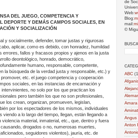
de Soc
Univer
Web:
w
NSA DEL JUEGO, COMPETENCIA Y
Blog:
m
EL DEPORTE Y DEMÁS CAMPOS SOCIALES, EN
mail:
m
ACIÓN Y SOCIALIZACIÓN
© Migu
al y socialmente, defender, tomar justas y rigurosas
BUSC
 cabo, aplicar, como es debido, con honradez, humildad
errores, fallos y fracasos propios y ajenos en la justa
rrollo deontológico, honrado, democrático,
, profundamente humano, responsable, competente,
CATEG
; en la búsqueda de la verdad justa y responsable, etc.) y
ABC
(1
r, promover, etc. el juego competencia y cooperación
Afgani
ampos sociales, en las instancias de encarnación y
Alejan
 intervinientes, no solo por los que practican los
Aleman
sionales pero también los que no son profesionales,
que los crean, organizan, promueven, legislan,
Amara
ambién por los espectadores de los mismos, individuales
Aminat
viendo a lo largo del tiempo, llegan, están llegando a
Angus
iolencia material, inmaterial, etc., que, dentro y fuera
Anton 
en causando, drogados o no, numerosas muertes,
Antoni
(aficionados, seguidores violentos), jauría, etc. de