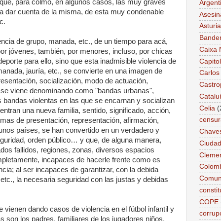
 que, para colmo, en algunos casos, las muy graves
Argent
ra dar cuenta de la misma, de esta muy condenable
Asesin
c.
Asturi
Bande
lencia de grupo, manada, etc., de un tiempo para acá,
Caixa 
or jóvenes, también, por menores, incluso, por chicas
deporte para ello, sino que esta inadmisible violencia de
Capitol
 manada, jauría, etc., se convierte en una imagen de
Carlos
presentación, socialización, modo de actuación,
Castro
e se viene denominando como "bandas urbanas",
Catalu
es bandas violentas en las que se encarnan y socializan
Celia
(
ntran una nueva familia, sentido, significado, acción,
censur
ormas de presentación, representación, afirmación,
nos países, se han convertido en un verdadero y
Chave
guridad, orden público… y que, de alguna manera,
Ciudad
dos fallidos, regiones, zonas, diversos espacios
Cleme
completamente, incapaces de hacerle frente como es
Colom
ncia; al ser incapaces de garantizar, con la debida
Comun
, etc., la necesaria seguridad con las justas y debidas
constit
COPE
 vienen dando casos de violencia en el fútbol infantil y
corrup
s son los padres, familiares de los jugadores niños,