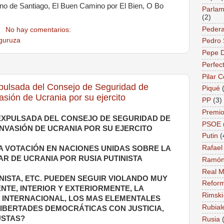
mino de Santiago, El Buen Camino por El Bien, O Bo
Parlame
(2)
Pedera
No hay comentarios:
guruza
Pedro
Pepe 
Perfec
Pilar 
xpulsada del Consejo de Seguridad de
Piqué
asión de Ucrania por su ejercito
PP
(3)
Premio
 EXPULSADA DEL CONSEJO DE SEGURIDAD DE
PSOE
INVASIÓN DE UCRANIA POR SU EJERCITO
Putin
(
Rafael
A VOTACIÓN EN NACIONES UNIDAS SOBRE LA
TAR DE UCRANIA POR RUSIA PUTINISTA
Ramón
Real M
NISTA, ETC. PUEDEN SEGUIR VIOLANDO MUY
Reform
TE, INTERIOR Y EXTERIORMENTE, LA
Rimski
 INTERNACIONAL, LOS MAS ELEMENTALES
Rubial
IBERTADES DEMOCRÁTICAS CON JUSTICIA,
USTAS?
Rusia