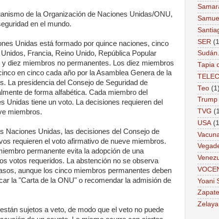
Samar
rganismo de la Organización de Naciones Unidas/ONU,
Samue
seguridad en el mundo.
Santia
SER
(1
ones Unidas está formado por quince naciones, cinco
nidos, Francia, Reino Unido, República Popular
Sudán
, y diez miembros no permanentes. Los diez miembros
Tapia 
cinco en cinco cada año por la Asamblea Genera de la
TELE
. La presidencia del Consejo de Seguridad de
Teo
(1
lmente de forma alfabética. Cada miembro del
Trump
 Unidas tiene un voto. La decisiones requieren del
TVG
(
eve miembros.
USA
(1
 las Naciones Unidas, las decisiones del Consejo de
Vacun
vos requieren el voto afirmativo de nueve miembros.
Vegad
 miembro permanente evita la adopción de una
Venezu
los votos requeridos. La abstención no se observa
VOCE
casos, aunque los cinco miembros permanentes deben
icar la "Carta de la ONU" o recomendar la admisión de
Yoani 
Zapate
Zelaya
están sujetos a veto, de modo que el veto no puede