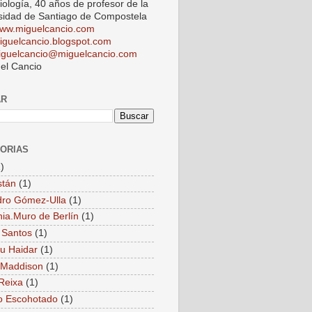
iología, 40 años de profesor de la
sidad de Santiago de Compostela
ww.miguelcancio.com
iguelcancio.blogspot.com
iguelcancio@miguelcancio.com
el Cancio
AR
ORIAS
)
stán
(1)
dro Gómez-Ulla
(1)
ia.Muro de Berlín
(1)
 Santos
(1)
u Haidar
(1)
 Maddison
(1)
Reixa
(1)
o Escohotado
(1)