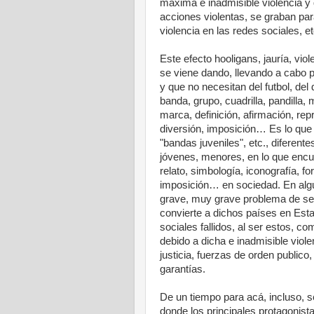
máxima e inadmisible violencia y
acciones violentas, se graban pa
violencia en las redes sociales, et
Este efecto hooligans, jauría, vio
se viene dando, llevando a cabo p
y que no necesitan del futbol, del 
banda, grupo, cuadrilla, pandilla,
marca, definición, afirmación, re
diversión, imposición… Es lo qu
"bandas juveniles", etc., diferent
jóvenes, menores, en lo que encue
relato, simbología, iconografía, f
imposición… en sociedad. En algu
grave, muy grave problema de se
convierte a dichos países en Esta
sociales fallidos, al ser estos, 
debido a dicha e inadmisible viole
justicia, fuerzas de orden publico
garantías.
De un tiempo para acá, incluso, se
donde los principales protagonista