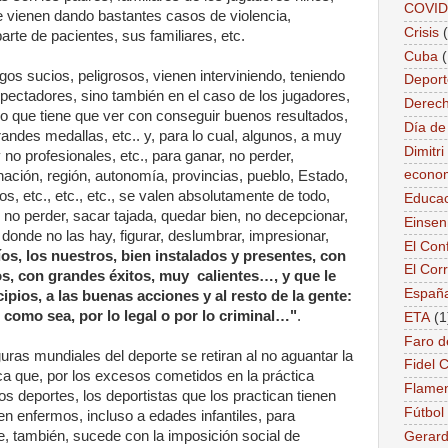
COVID
 vienen dando bastantes casos de violencia,
Crisis
arte de pacientes, sus familiares, etc.
Cuba
os sucios, peligrosos, vienen interviniendo, teniendo
Deport
espectadores, sino también en el caso de los jugadores,
Derec
 lo que tiene que ver con conseguir buenos resultados,
Día de
randes medallas, etc.. y, para lo cual, algunos, a muy
Dimitr
 no profesionales, etc., para ganar, no perder,
econo
nación, región, autonomía, provincias, pueblo, Estado,
s, etc., etc., etc., se valen absolutamente de todo,
Educac
r, no perder, sacar tajada, quedar bien, no decepcionar,
Einse
e donde no las hay, figurar, deslumbrar, impresionar,
El Conf
s, los nuestros, bien instalados y presentes, con
El Cor
os, con grandes éxitos, muy calientes…, y que le
Españ
ipios, a las buenas acciones y al resto de la gente:
mo sea, por lo legal o por lo criminal…"
.
ETA
(1
Faro d
as mundiales del deporte se retiran al no aguantar la
Fidel 
ca que, por los excesos cometidos en la práctica
Flame
s deportes, los deportistas que los practican tienen
Fútbol
n enfermos, incluso a edades infantiles, para
ue, también, sucede con la imposición social de
Gerard