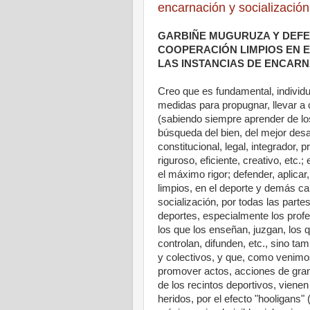
encarnación y socialización
GARBIÑE MUGURUZA Y DEFE
COOPERACIÓN LIMPIOS EN 
LAS INSTANCIAS DE ENCARN
Creo que es fundamental, individu
medidas para propugnar, llevar a
(sabiendo siempre aprender de los 
búsqueda del bien, del mejor desa
constitucional, legal, integrador
riguroso, eficiente, creativo, etc.
el máximo rigor; defender, aplica
limpios, en el deporte y demás c
socialización, por todas las partes
deportes, especialmente los profe
los que los enseñan, juzgan, los 
controlan, difunden, etc., sino t
y colectivos, y que, como venimos 
promover actos, acciones de gran v
de los recintos deportivos, vien
heridos, por el efecto "hooligans" 