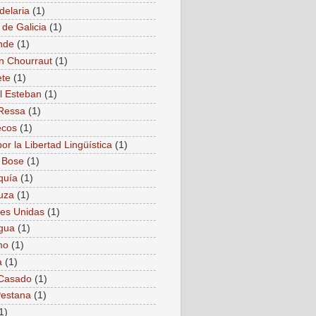
delaria
(1)
 de Galicia
(1)
nde
(1)
n Chourraut
(1)
ete
(1)
l Esteban
(1)
Ressa
(1)
ecos
(1)
or la Libertad Lingüística
(1)
 Bose
(1)
quía
(1)
uza
(1)
es Unidas
(1)
gua
(1)
mo
(1)
a
(1)
 Casado
(1)
estana
(1)
1)