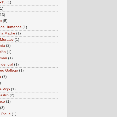
-19
(1)
(1)
(13)
e
(5)
hos Humanos
(1)
 la Madre
(1)
i Muratov
(1)
mía
(2)
ión
(1)
nman
(1)
idencial
(1)
reo Gallego
(1)
a
(7)
)
e Vigo
(1)
Castro
(2)
nco
(1)
(3)
 Piqué
(1)