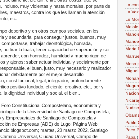
 y socialmente. De ahí, entre otras cosas, que se
La can
 incluso, muy violentas y hasta mortales, por parte de
La Voz
es, maestros, contra los que les llaman la atención
nto, etc.
Le Mo
Maiale
mpo deportivo y en otros campos sociales, en los
Manol
ria y secundaria, para conseguir justos, buenos, muy
Manue
 comportarse, trabajar deontológica, honrada,
Maria 
no tirar la toalla, tener capacidad de superación y ser
r aprender, con honradez, humildad y mucho rigor, de
Marru
pios y ajenos; saber actuar individual y socialmente por
Mesa p
y responsable, el buen, justo, muy necesario y realizador
Miguel
 luchar debidamente por el mejor desarrollo
Monar
o, constitucional, legal, integrador, profundamente
Mugur
ico positivo fundado, eficiente, creativo, etc., por y
 la dignidad individual y social, el bien…
Nacion
Nicara
l Foro Constitucional Compostelano, economista y
Nudis
ociología de la Universidad de Santiago de Compostela,
Obam
 y Empresariales de Santiago de Compostela y
Pablo
rección de Empresas (ADE) de Lugo; Página Web:
Paco P
ancio.blogspot.com; martes, 29 marzo 2022, Santiago
 Camino Universal, Ciudad Universal, Campo de
Papa
(