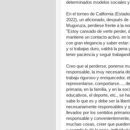
determinados modelos sociales y
En el torneo de California (Estad
2022), un aficionado, después de
Muguruza, perdiese frente a la nor
"Estoy cansado de verte perder, 
mantiene un contacto activo, en l
con gran elegancia y saber estar: 
y si trabajas duro, valdrá la pen
tener paciencia y seguir trabajand
Creo que al perderse, ponerse mu
responsable, la muy necesaria dis
trabajo riguroso y enriquecedor, el
representarse, comportarse…, de f
primaria, en la familia, y en la so
educativos, el deporte, etc., se h
sabe lo que es y debe ser la libe
necesariamente responsables y que
llevados por los sentidos primari
responsable y convenientemente,
muchas cosas, creer que pueden h