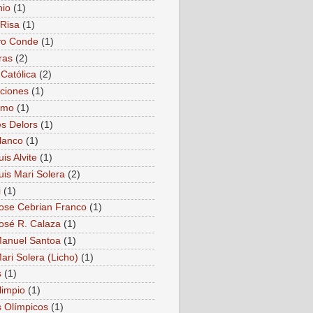
nio
(1)
Risa
(1)
vo Conde
(1)
ras
(2)
 Católica
(2)
ciones
(1)
smo
(1)
s Delors
(1)
lanco
(1)
is Alvite
(1)
uis Mari Solera
(2)
i
(1)
ose Cebrian Franco
(1)
osé R. Calaza
(1)
anuel Santoa
(1)
ari Solera (Licho)
(1)
s
(1)
limpio
(1)
 Olímpicos
(1)