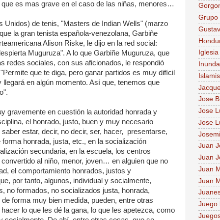
 que es mas grave en el caso de las niñas, menores…
Gorgo
Grupo 
os Unidos) de tenis, "Masters de Indian Wells" (marzo
Gusta
 que la gran tenista española-venezolana, Garbiñe
Hondu
teamericana Alison Riske, le dijo en la red social:
Iglesia
despierta Muguruza". A lo que Garbiñe Muguruza, que
as redes sociales, con sus aficionados, le respondió
Inunda
"Permite que te diga, pero ganar partidos es muy difícil
Islami
a y llegará en algún momento. Así que, tenemos que
Jacque
o".
Jose B
Jose Lu
y gravemente en cuestión la autoridad honrada y
ciplina, el honrado, justo, buen y muy necesario
Jose L
 saber estar, decir, no decir, ser, hacer, presentarse,
Josem
orma honrada, justa, etc., en la socialización
Juan J
cialización secundaria, en la escuela, los centros
Juan J
a convertido al niño, menor, joven… en alguien que no
Juan M
rtad, el comportamiento honrados, justos y
, por tanto, algunos, individual y socialmente,
Juan M
os, no formados, no socializados justa, honrada,
Juane
 de forma muy bien medida, pueden, entre otras
Juego 
acer lo que les dé la gana, lo que les apetezca, como
Juegos