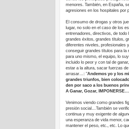
menores. También, en España, se
agresiones en los hospitales por p
El consumo de drogas y otros jueg
lugar, no solo en el caso de los 
entrenadores, directivos, de todo
grandes éxitos, grandes títulos, g
diferentes niveles, profesionales y
conseguir grandes títulos para la 
para uno mismo, el equipo, lo suyo
incluido lo peor y con tal de gana
estar a la altura, sacar fuerzas d
arrasar…: "
Andemos yo y los mío
grandes triunfos, bien colocad
den por saco a los buenos princ
A Ganar, Gozar, IMPONERSE… co
Venimos viendo como grandes figur
presión social…También se verifi
continua y muy exigente de alguno
una esperanza de vida menor, cae
mantener el peso, etc., etc. Lo q