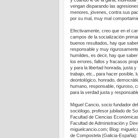
y cuando le dé la gana, individual
vengan disparando las agresiones,
menores, jóvenes, contra sus padr
por su mal, muy mal comportamie
Efectivamente, creo que en el ca
campos de la socialización prima
buenos resultados, hay que saber
responsable y muy rigurosamente, 
humildes, es decir, hay que sabe
los errores, fallos y fracasos pro
y para la libertad honrada, justa 
trabajo, etc., para hacer posible,
deontológico, honrado, democrátic
humano, responsable, riguroso, crit
para la verdad justa y responsable,
Miguel Cancio, socio fundador de
sociólogo, profesor jubilado de S
Facultad de Ciencias Económicas
Facultad de Administración y Di
miguelcancio.com; Blog: miguelc
de Compostela (Galicia-España):