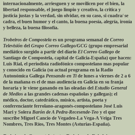
internacionalmente, arriesguen y se movilicen por el bien, la
libertad responsable, el juego limpio y creativo, la critica y
justicia justas y la verdad, sin olvidar, en su caso, si cuadra/ se
cadra, el buen humor y el canto, la buena poesía, alegría, ironía
y belleza, la buena filosofía.
Trobeiros de Compostela
es un programa semanal de
Correo
Televisión
del
Grupo Correo Gallego/GCG
(grupo empresarial
mediático surgido a partir del diario
El Correo Gallego
de
Santiago de Compostela, capital de Galicia-España) que hacen:
Luis Rial, el periodista radiofónico compostelano mas popular
y conocido en Galicia (su actual programa en la Radio
Autonómica Gallega
Pensando en Ti
de lunes a viernes de 2 a 6
de la mañana es el de mas audiencia en Galicia en su franja
horaria y le viene ganando en las oleadas del
Estudio General
de Medios
a las grandes cadenas españolas y gallegas); el
médico, doctor, catedrático, músico, artista, poeta y
conferenciante ferrolano-aragonés-compostelano José Luis
Mari y Solera
Barón de A Pedra-Recesende-Teo
y el que
suscribe Miguel Cancio de Vegadeo-La Vega-A Veiga Tres
Nombres, Tres Ríos, Tres Montes (Asturias-España).