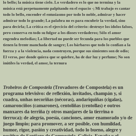
lo bello; la música tiene cielo. Lo verdadero es lo que no termina y la
música está perpetuamente palpitando en el espacio -; Mi trabajo es cantar
todo lo bello, encender el entusiasmo por todo lo noble, admirar y hacer
admirar todo lo grande; La palabra no es para encubrir la verdad, sino
para decirla; La crítica es el ejercicio del criterio: destruye los ídolos falsos,
pero conserva en todo su fulgor a los dioses verdaderos; Sólo el amor
engendra melodías; La libertad no puede ser fecunda para los pueblos que
tienen la frente manchada de sangre; Los bárbaros que todo lo confían a la
fuerza y a la violencia, nada construyen, porque sus simientes son de odio;
El verso, por donde quiera que se quiebre, ha de dar luz y perfume; No son
inútiles la verdad, el amor, la ternura
Trobeiros de Compostela
(Trovadores de Compostela) es un
programa televisivo: de reflexión, invitados, champán y, si
cuadra, unhas necoriñas (nécoras), andariquiñas (cigalas),
camaronciños (camarones), centoliñas (centollas) e outros
manxares da terriña (y otros manjares de la tierrina o
tierruca); de alegría, poesía, canciones, amor enamorado y/o de
juego limpio; para promover, a ser posible, con humildad,
humor, rigor, pasión y creatividad, todo lo bueno, alegre y
positivo de Santiago de Compostela, Galicia, España y el