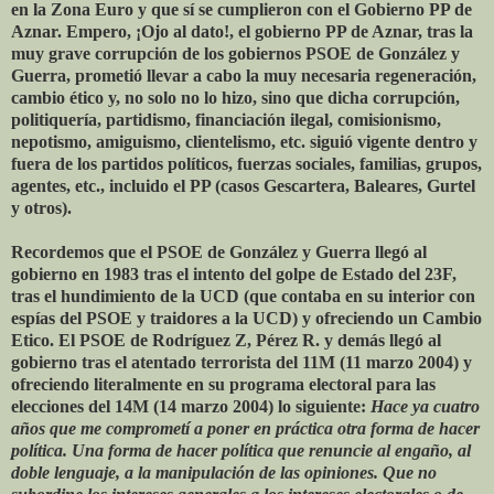
en la Zona Euro y que sí se cumplieron con el Gobierno PP de
Aznar. Empero, ¡Ojo al dato!, el gobierno PP de Aznar, tras la
muy grave corrupción de los gobiernos PSOE de González y
Guerra, prometió llevar a cabo la muy necesaria regeneración,
cambio ético y, no solo no lo hizo, sino que dicha corrupción,
politiquería, partidismo, financiación ilegal, comisionismo,
nepotismo, amiguismo, clientelismo, etc. siguió vigente dentro y
fuera de los partidos políticos, fuerzas sociales, familias, grupos,
agentes, etc., incluido el PP (casos Gescartera, Baleares, Gurtel
y otros).
Recordemos que el PSOE de González y Guerra llegó al
gobierno en 1983 tras el intento del golpe de Estado del 23F,
tras el hundimiento de la UCD (que contaba en su interior con
espías del PSOE y traidores a la UCD) y ofreciendo un Cambio
Etico. El PSOE de Rodríguez Z, Pérez R. y demás llegó al
gobierno tras el atentado terrorista del 11M (11 marzo 2004) y
ofreciendo literalmente en su programa electoral para las
elecciones del 14M (14 marzo 2004) lo siguiente:
Hace ya cuatro
años que me comprometí a poner en práctica otra forma de hacer
política. Una forma de hacer política que renuncie al engaño, al
doble lenguaje, a la manipulación de las opiniones. Que no