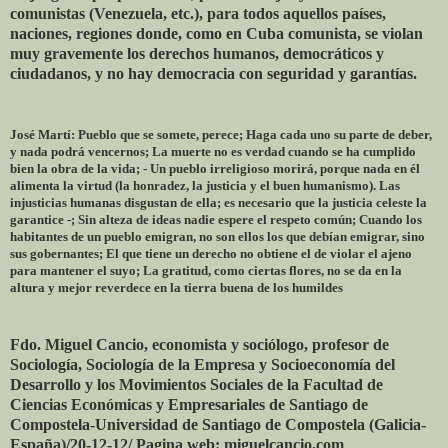
comunistas (Venezuela, etc.), para todos aquellos países,
naciones, regiones donde, como en Cuba comunista, se violan
muy gravemente los derechos humanos, democráticos y
ciudadanos, y no hay democracia con seguridad y garantías.
José Martí: Pueblo que se somete, perece; Haga cada uno su parte de deber,
y nada podrá vencernos; La muerte no es verdad cuando se ha cumplido
bien la obra de la vida; - Un pueblo irreligioso morirá, porque nada en él
alimenta la virtud (la honradez, la justicia y el buen humanismo). Las
injusticias humanas disgustan de ella; es necesario que la justicia celeste la
garantice -; Sin alteza de ideas nadie espere el respeto común; Cuando los
habitantes de un pueblo emigran, no son ellos los que debían emigrar, sino
sus gobernantes; El que tiene un derecho no obtiene el de violar el ajeno
para mantener el suyo; La gratitud, como ciertas flores, no se da en la
altura y mejor reverdece en la tierra buena de los humildes
Fdo. Miguel Cancio, economista y sociólogo, profesor de
Sociología, Sociología de la Empresa y Socioeconomía del
Desarrollo y los Movimientos Sociales de la Facultad de
Ciencias Económicas y Empresariales de Santiago de
Compostela-Universidad de Santiago de Compostela (Galicia-
España)/20-12-12/ Pagina web: miguelcancio.com