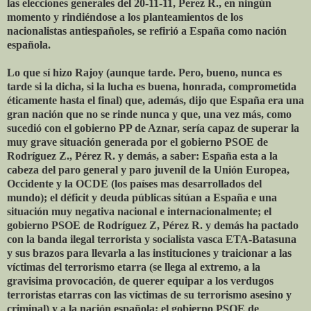
las elecciones generales del 20-11-11, Perez R., en ningún
momento y rindiéndose a los planteamientos de los
nacionalistas antiespañoles, se refirió a España como nación
española.
Lo que sí hizo Rajoy (aunque tarde. Pero, bueno, nunca es
tarde si la dicha, si la lucha es buena, honrada, comprometida
éticamente hasta el final) que, además, dijo que España era una
gran nación que no se rinde nunca y que, una vez más, como
sucedió con el gobierno PP de Aznar, sería capaz de superar la
muy grave situación generada por el gobierno PSOE de
Rodríguez Z., Pérez R. y demás, a saber: España esta a la
cabeza del paro general y paro juvenil de la Unión Europea,
Occidente y la OCDE (los países mas desarrollados del
mundo); el déficit y deuda públicas sitúan a España e una
situación muy negativa nacional e internacionalmente; el
gobierno PSOE de Rodríguez Z, Pérez R. y demás ha pactado
con la banda ilegal terrorista y socialista vasca ETA-Batasuna
y sus brazos para llevarla a las instituciones y traicionar a las
víctimas del terrorismo etarra (se llega al extremo, a la
gravisima provocación, de querer equipar a los verdugos
terroristas etarras con las víctimas de su terrorismo asesino y
criminal) y a la nación española; el gobierno PSOE de