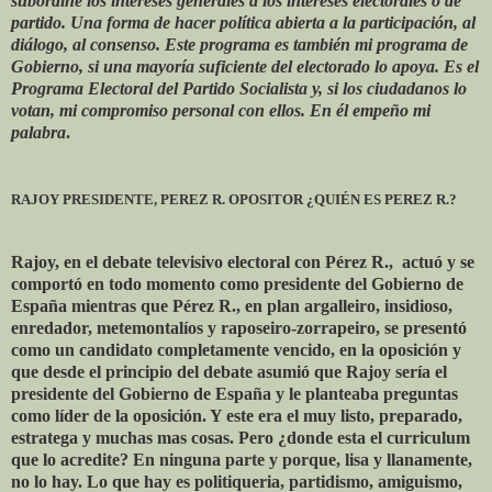
subordine los intereses generales a los intereses electorales o de
partido. Una forma de hacer política abierta a la participación, al
diálogo, al consenso. Este programa es también mi programa de
Gobierno, si una mayoría suficiente del electorado lo apoya. Es el
Programa Electoral del Partido Socialista y, si los ciudadanos lo
votan, mi compromiso personal con ellos. En él empeño mi
palabra
.
RAJOY PRESIDENTE, PEREZ R. OPOSITOR ¿QUIÉN ES PEREZ R.?
Rajoy, en el debate televisivo electoral con Pérez R., actuó y se
comportó en todo momento como presidente del Gobierno de
España mientras que Pérez R., en plan argalleiro, insidioso,
enredador, metemontalíos y raposeiro-zorrapeiro, se presentó
como un candidato completamente vencido, en la oposición y
que desde el principio del debate asumió que Rajoy sería el
presidente del Gobierno de España y le planteaba preguntas
como líder de la oposición. Y este era el muy listo, preparado,
estratega y muchas mas cosas. Pero ¿donde esta el curriculum
que lo acredite? En ninguna parte y porque, lisa y llanamente,
no lo hay. Lo que hay es politiqueria, partidismo, amiguismo,