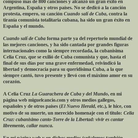
compuso mas de 800 canciones y alcanzó un gran éxito en
Argentina, España y otros países. No se dedicó a la canción
protesta, empero, su canción
Cuando salí de Cuba
, contra la
tiranía comunista totalitaria cubana, ha sido un gran éxito en
España y el mundo.
Cuando salí de Cuba
forma parte ya del repertorio mundial de
las mejores canciones, y ha sido cantada por grandes figuras
internacionales como la siempre recordada, la cubanisima
Celia Cruz, que se exilió de Cuba comunista y que, hasta el
final de sus días por una grave enfermedad, reivindicó la
libertad y democracia para su queridisima Cuba, a la que
siempre cantó, tuvo presente y llevó con el máximo amor en su
corazón.
A Celia Cruz
La Guarachera de Cuba y del Mundo
, en mi
página web miguelcancio.com y otros medios gallegos,
españoles y de otros países (
El Nuevo Herald
, etc.), le hice, con
motivo de su muerte, un merecido homenaje con el titulo:
Celia
Cruz: cubanisimo canto-Torre de la Libertad: vivir es cantar
libremente, callar nunca.
En mi página web y en dichos medios (señalemos también