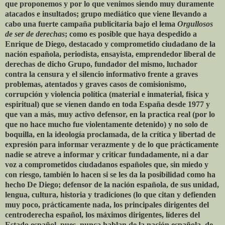
que proponemos y por lo que venimos siendo muy duramente
atacados e insultados; grupo mediático que viene llevando a
cabo una fuerte campaña publicitaria bajo el lema
Orgullosos
de ser de derechas
; como es posible que haya despedido a
Enrique de Diego, destacado y comprometido ciudadano de la
nación española, periodista, ensayista, emprendedor liberal de
derechas de dicho Grupo, fundador del mismo, luchador
contra la censura y el silencio informativo frente a graves
problemas, atentados y graves casos de comisionismo,
corrupción y violencia política (material e inmaterial, física y
espiritual) que se vienen dando en toda España desde 1977 y
que van a más, muy activo defensor, en la practica real (por lo
que no hace mucho fue violentamente detenido) y no solo de
boquilla, en la ideología proclamada, de la crítica y libertad de
expresión para informar verazmente y de lo que prácticamente
nadie se atreve a informar y criticar fundadamente, ni a dar
voz a comprometidos ciudadanos españoles que, sin miedo y
con riesgo, también lo hacen si se les da la posibilidad como ha
hecho De Diego; defensor de la nación española, de sus unidad,
lengua, cultura, historia y tradiciones (lo que citan y defienden
muy poco, prácticamente nada, los principales dirigentes del
centroderecha español, los máximos dirigentes, líderes del
Estado español, pues, nunca hablan de la nación española, de