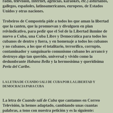
radio, televisión, Internet, agencias, karaokés, etc.) asturianos,
gallegos, españoles, latinoamericanos, europeos, de Estados
Unidos y otras naciones.
Trobeiros de Compostela pide a todos los que aman la libertad
que la canten, que la promuevan y divulguen en plan
reivindicativo, para pedir que el Sol de la Libertad ilumine de
nuevo a Cuba, una Cuba Libre y Democrática para todos los
cubanos de dentro y fuera, y en homenaje a todos los cubanos
y no cubanos, a los que el totalitario, terrorífico, corrupto,
contaminador y sanguinario comunismo cubano les arrancó y
destruyo algo tan querido, universal y vivido como la
deslumbrante
Habana Bella
y la hermosisima y queridísima
Perla del Caribe
.
LA LETRA DE CUANDO SALI DE CUBA POR LA LIBERTAD Y
DEMOCRACIA PARA CUBA
La letra de
Cuando salí de Cuba
que cantamos en Correo
Televisión, la hemos adaptado, cambiando unas cuantas
palabras, a tono con nuestra petición y es la siguiente: