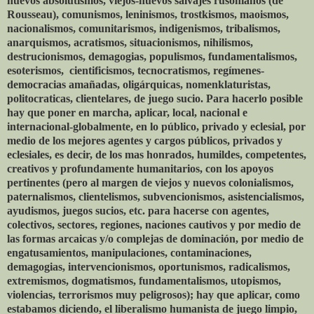
nuevos absolutismos, viejos-nuevos salvajes rusonianos (de
Rousseau), comunismos, leninismos, trostkismos, maoismos,
nacionalismos, comunitarismos, indigenismos, tribalismos,
anarquismos, acratismos, situacionismos, nihilismos,
destrucionismos, demagogias, populismos, fundamentalismos,
esoterismos, cientificismos, tecnocratismos, regímenes-
democracias amañadas, oligárquicas, nomenklaturistas,
politocraticas, clientelares, de juego sucio. Para hacerlo posible
hay que poner en marcha, aplicar, local, nacional e
internacional-globalmente, en lo público, privado y eclesial, por
medio de los mejores agentes y cargos públicos, privados y
eclesiales, es decir, de los mas honrados, humildes, competentes,
creativos y profundamente humanitarios, con los apoyos
pertinentes (pero al margen de viejos y nuevos colonialismos,
paternalismos, clientelismos, subvencionismos, asistencialismos,
ayudismos, juegos sucios, etc. para hacerse con agentes,
colectivos, sectores, regiones, naciones cautivos y por medio de
las formas arcaicas y/o complejas de dominación, por medio de
engatusamientos, manipulaciones, contaminaciones,
demagogias, intervencionismos, oportunismos, radicalismos,
extremismos, dogmatismos, fundamentalismos, utopismos,
violencias, terrorismos muy peligrosos); hay que aplicar, como
estabamos diciendo, el liberalismo humanista de juego limpio,