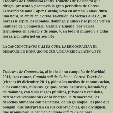
Trobeiros de Compostela
(antes
Trobeiros de Faladoiro
que
dirigió, presentó y promovió la gran periodista de
Correo
Televisión
Susana López Carbia) lleva en antena 5 años, dura
una hora, se emite en
Correo Televisión
los viernes a las 21,30
horas (se repite los sábados, domingo y lunes) y se puede ver en
Santiago de Compostela, Galicia y España, por varias
televisiones en abierto y de pago, y, en todo el mundo y a todas
horas, por Internet en
Youtube
.
LA CANCION
CUANDO SALI DE CUBA
, LA DEMOCRACIA Y EL
DESARROLLO HONRADO DE CUBA, DE AMERICA LATINA, ETC
Trobeiros de Compostela
, al inicio de su campaña de Navidad
2011, tras cantar,
Cuando salí de Cuba
en
Correo Televisión
(viernes 09 diciembre 2011), pide a los medios de comunicación,
a los cantantes, músicos, grupos, coros, orquestas, karaokés y
ciudadanos, con y sin cargos públicos, privados y eclesiales,
defensores responsables de la libertad, la democracia, los
derechos humanos con principios, de juego limpio; les pide que
pongan, que interpreten en sus celebraciones, que divulguen,
que promuevan la canción
Cuando salí de Cuba
para