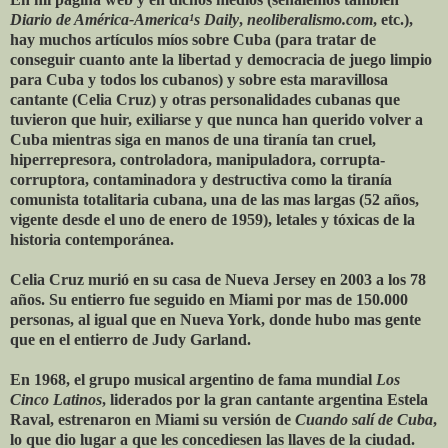
Diario de América-America¹s Daily
,
neoliberalismo.com
, etc.),
hay muchos artículos míos sobre Cuba (para tratar de
conseguir cuanto ante la libertad y democracia de juego limpio
para Cuba y todos los cubanos) y sobre esta maravillosa
cantante (Celia Cruz) y otras personalidades cubanas que
tuvieron que huir, exiliarse y que nunca han querido volver a
Cuba mientras siga en manos de una tiranía tan cruel,
hiperrepresora, controladora, manipuladora, corrupta-
corruptora, contaminadora y destructiva como la tiranía
comunista totalitaria cubana, una de las mas largas (52 años,
vigente desde el uno de enero de 1959), letales y tóxicas de la
historia contemporánea.
Celia Cruz murió en su casa de Nueva Jersey en 2003 a los 78
años. Su entierro fue seguido en Miami por mas de 150.000
personas, al igual que en Nueva York, donde hubo mas gente
que en el entierro de Judy Garland.
En 1968, el grupo musical argentino de fama mundial
Los
Cinco Latinos
, liderados por la gran cantante argentina Estela
Raval, estrenaron en Miami su versión de
Cuando salí de Cuba
,
lo que dio lugar a que les concediesen las llaves de la ciudad.