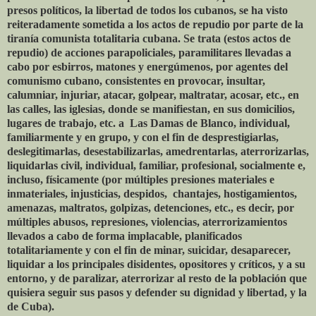
presos políticos, la libertad de todos los cubanos, se ha visto
reiteradamente sometida a los actos de repudio por parte de la
tiranía comunista totalitaria cubana. Se trata (estos actos de
repudio) de acciones parapoliciales, paramilitares llevadas a
cabo por esbirros, matones y energúmenos, por agentes del
comunismo cubano, consistentes en provocar, insultar,
calumniar, injuriar, atacar, golpear, maltratar, acosar, etc., en
las calles, las iglesias, donde se manifiestan, en sus domicilios,
lugares de trabajo, etc. a Las Damas de Blanco, individual,
familiarmente y en grupo, y con el fin de desprestigiarlas,
deslegitimarlas, desestabilizarlas, amedrentarlas, aterrorizarlas,
liquidarlas civil, individual, familiar, profesional, socialmente e,
incluso, físicamente (por múltiples presiones materiales e
inmateriales, injusticias, despidos, chantajes, hostigamientos,
amenazas, maltratos, golpizas, detenciones, etc., es decir, por
múltiples abusos, represiones, violencias, aterrorizamientos
llevados a cabo de forma implacable, planificados
totalitariamente y con el fin de minar, suicidar, desaparecer,
liquidar a los principales disidentes, opositores y críticos, y a su
entorno, y de paralizar, aterrorizar al resto de la población que
quisiera seguir sus pasos y defender su dignidad y libertad, y la
de Cuba).