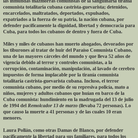
las inmundas mazmorras comunistas de la sanguinaria tiranía
comunista totalitaria cubana castrista-guevarista; detenidos,
encarcelados, maltratados, deportados, expulsados,
expatriados a la fuerza de su patria, la nación cubana, por
defender pacíficamente la dignidad, libertad y democracia para
Cuba, para todos los cubanos de dentro y fuera de Cuba.
Miles y miles de cubanos han muerto ahogados, devorados por
los tiburones al tratar de huir del Paraíso Comunista Cubano,
una de las mayores cárceles del mundo y que lleva 52 años de
vigencia debido al terror y controles comunistas, a la
corrupción, contaminación, manipulación, al lavado de cerebro
impuestos de forma implacable por la tiranía comunista
totalitaria castrista-guevarista cubana. Incluso, el terror
comunista cubano, por medio de su represiva policía, mato a
niños, mujeres y adultos cubanos que huían en barco de la
Cuba comunista: hundimiento en la madrugada del 13 de julio
de 1994 del
Remolcador 13 de marzo
(llevaba 72 personas). Lo
que causo la muerte a 41 personas y de las cuales 10 eran
menores.
Laura Pollán, como otras Damas de Blanco, por defender
pacíficamente la libertad para sus familiares, para todos los