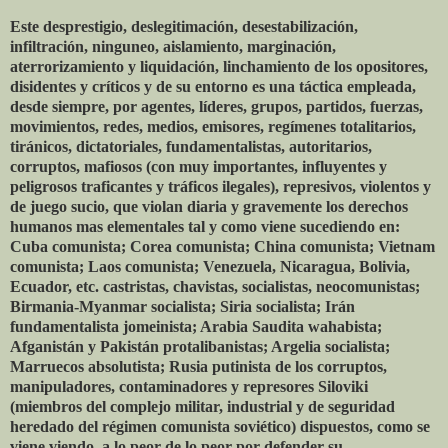
Este desprestigio, deslegitimación, desestabilización,
infiltración, ninguneo, aislamiento, marginación,
aterrorizamiento y liquidación, linchamiento de los opositores,
disidentes y críticos y de su entorno es una táctica empleada,
desde siempre, por agentes, líderes, grupos, partidos, fuerzas,
movimientos, redes, medios, emisores, regímenes totalitarios,
tiránicos, dictatoriales, fundamentalistas, autoritarios,
corruptos, mafiosos (con muy importantes, influyentes y
peligrosos traficantes y tráficos ilegales), represivos, violentos y
de juego sucio, que violan diaria y gravemente los derechos
humanos mas elementales tal y como viene sucediendo en:
Cuba comunista; Corea comunista; China comunista; Vietnam
comunista; Laos comunista; Venezuela, Nicaragua, Bolivia,
Ecuador, etc. castristas, chavistas, socialistas, neocomunistas;
Birmania-Myanmar socialista; Siria socialista; Irán
fundamentalista jomeinista; Arabia Saudita wahabista;
Afganistán y Pakistán protalibanistas; Argelia socialista;
Marruecos absolutista; Rusia putinista de los corruptos,
manipuladores, contaminadores y represores Siloviki
(miembros del complejo militar, industrial y de seguridad
heredado del régimen comunista soviético) dispuestos, como se
viene viendo, a lo peor de lo peor por defender su