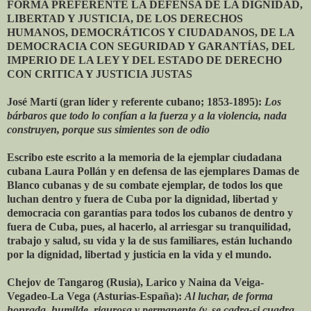
FORMA PREFERENTE LA DEFENSA DE LA DIGNIDAD,
LIBERTAD Y JUSTICIA, DE LOS DERECHOS
HUMANOS, DEMOCRÁTICOS Y CIUDADANOS, DE LA
DEMOCRACIA CON SEGURIDAD Y GARANTÍAS, DEL
IMPERIO DE LA LEY Y DEL ESTADO DE DERECHO
CON CRITICA Y JUSTICIA JUSTAS
José Martí (gran líder y referente cubano; 1853-1895):
Los
bárbaros que todo lo confían a la fuerza y a la violencia, nada
construyen, porque sus simientes son de odio
Escribo este escrito a la memoria de la ejemplar ciudadana
cubana Laura Pollán y en defensa de las ejemplares Damas de
Blanco cubanas y de su combate ejemplar, de todos los que
luchan dentro y fuera de Cuba por la dignidad, libertad y
democracia con garantías para todos los cubanos de dentro y
fuera de Cuba, pues, al hacerlo, al arriesgar su tranquilidad,
trabajo y salud, su vida y la de sus familiares, están luchando
por la dignidad, libertad y justicia en la vida y el mundo.
Chejov de Tangarog (Rusia), Larico y Naina da Veiga-
Vegadeo-La Vega (Asturias-España):
Al luchar, de forma
honrada, humilde, rigurosa y permanente (y, se cadra-si cuadra,