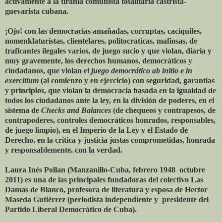
activamente a la tiranía comunista totalitaria castrista-
guevarista cubana.
¡Ojo! con las democracias amañadas, corruptas, caciquiles,
nomenklaturistas, clientelares, politocraticas, mafiosas, de
traficantes ilegales varios, de juego sucio y que violan, diaria y
muy gravemente, los derechos humanos, democráticos y
ciudadanos, que violan el
juego democrático ab initio e in
exercitium
(al comienzo y en ejercicio) con seguridad, garantías
y principios, que violan la democracia basada en la igualdad de
todos los ciudadanos ante la ley, en la división de poderes, en el
sistema de
Checks and Balances
(de chequeos y contrapesos, de
contrapoderes, controles democráticos honrados, responsables,
de juego limpio), en el Imperio de la Ley y el Estado de
Derecho, en la critica y justicia justas comprometidas, honrada
y responsablemente, con la verdad.
Laura Inés Pollan (Manzanillo-Cuba, febrero 1948 ­ octubre
2011) es una de las principales fundadoras del colectivo Las
Damas de Blanco, profesora de literatura y esposa de Hector
Maseda Gutiérrez (periodista independiente y presidente del
Partido Liberal Democrático de Cuba).