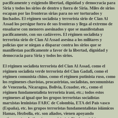
pacíficamente y exigiendo libertad, dignidad y democracia para
Siria y todos los sirios de dentro y fuera de Siria. Miles de sirios
escapan por las fronteras sirias para no ser torturados y
linchados. El régimen socialista y terrorista sirio de Clan Al
Assad los persigue fuera de sus fronteras y llega al extremo de
ensañarse con menores asesinados y que se manifestaban
pacíficamente, con sus cadáveres. El régimen socialista y
terrorista sirio de Clan Al Assad asesina a los militares y
policías que se niegan a disparar contra los sirios que se
manifiestan pacíficamente a favor de la libertad, dignidad y
democracia para Siria y todos los sirios.
El régimen socialista terrorista del Clan Al Assad, como el
régimen socialista verde terrorista del Clan Gadafi, como el
régimen comunista chino, como el régimen putinista ruso, como
los regímenes chavistas, procastristas, socialistas, necomunistas
de Venezuela, Nicaragua, Bolivia, Ecuador, etc., como el
régimen fundamentalista terrorista iraní, etc.; todos estos
regímenes al igual que los grupos terroristas socialistas
marxistas leninistas FARC de Colombia, ETA del País vasco
(España), etc. los grupos terroristas fundamentalistas islámicos
Hamas, Hezbolla, etc. son aliados, vienen apoyando