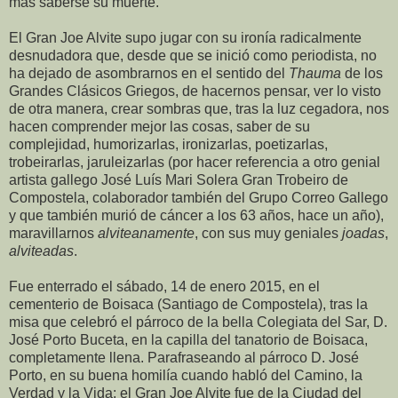
más saberse su muerte.
El Gran Joe Alvite supo jugar con su ironía radicalmente
desnudadora que, desde que se inició como periodista, no
ha dejado de asombrarnos en el sentido del
Thauma
de los
Grandes Clásicos Griegos, de hacernos pensar, ver lo visto
de otra manera, crear sombras que, tras la luz cegadora, nos
hacen comprender mejor las cosas, saber de su
complejidad, humorizarlas, ironizarlas, poetizarlas,
trobeirarlas, jaruleizarlas (por hacer referencia a otro genial
artista gallego José Luís Mari Solera Gran Trobeiro de
Compostela, colaborador también del Grupo Correo Gallego
y que también murió de cáncer a los 63 años, hace un año),
maravillarnos
alviteanamente
, con sus muy geniales
joadas
,
alviteadas
.
Fue enterrado el sábado, 14 de enero 2015, en el
cementerio de Boisaca (Santiago de Compostela), tras la
misa que celebró el párroco de la bella Colegiata del Sar, D.
José Porto Buceta, en la capilla del tanatorio de Boisaca,
completamente llena. Parafraseando al párroco D. José
Porto, en su buena homilía cuando habló del Camino, la
Verdad y la Vida: el Gran Joe Alvite fue de la Ciudad del