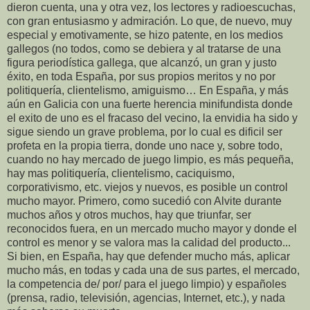
dieron cuenta, una y otra vez, los lectores y radioescuchas,
con gran entusiasmo y admiración. Lo que, de nuevo, muy
especial y emotivamente, se hizo patente, en los medios
gallegos (no todos, como se debiera y al tratarse de una
figura periodística gallega, que alcanzó, un gran y justo
éxito, en toda España, por sus propios meritos y no por
politiquería, clientelismo, amiguismo… En España, y más
aún en Galicia con una fuerte herencia minifundista donde
el exito de uno es el fracaso del vecino, la envidia ha sido y
sigue siendo un grave problema, por lo cual es dificil ser
profeta en la propia tierra, donde uno nace y, sobre todo,
cuando no hay mercado de juego limpio, es más pequeña,
hay mas politiquería, clientelismo, caciquismo,
corporativismo, etc. viejos y nuevos, es posible un control
mucho mayor. Primero, como sucedió con Alvite durante
muchos años y otros muchos, hay que triunfar, ser
reconocidos fuera, en un mercado mucho mayor y donde el
control es menor y se valora mas la calidad del producto...
Si bien, en España, hay que defender mucho más, aplicar
mucho más, en todas y cada una de sus partes, el mercado,
la competencia de/ por/ para el juego limpio) y españoles
(prensa, radio, televisión, agencias, Internet, etc.), y nada