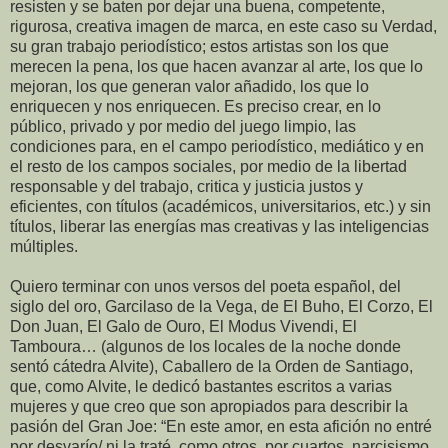
resisten y se baten por dejar una buena, competente,
rigurosa, creativa imagen de marca, en este caso su Verdad,
su gran trabajo periodístico; estos artistas son los que
merecen la pena, los que hacen avanzar al arte, los que lo
mejoran, los que generan valor añadido, los que lo
enriquecen y nos enriquecen. Es preciso crear, en lo
público, privado y por medio del juego limpio, las
condiciones para, en el campo periodístico, mediático y en
el resto de los campos sociales, por medio de la libertad
responsable y del trabajo, critica y justicia justos y
eficientes, con títulos (académicos, universitarios, etc.) y sin
títulos, liberar las energías mas creativas y las inteligencias
múltiples.
Quiero terminar con unos versos del poeta español, del
siglo del oro, Garcilaso de la Vega, de El Buho, El Corzo, El
Don Juan, El Galo de Ouro, El Modus Vivendi, El
Tamboura… (algunos de los locales de la noche donde
sentó cátedra Alvite), Caballero de la Orden de Santiago,
que, como Alvite, le dedicó bastantes escritos a varias
mujeres y que creo que son apropiados para describir la
pasión del Gran Joe: “En este amor, en esta afición no entré
por desvarío/ ni la traté, como otros, por cuartos, narcisismo