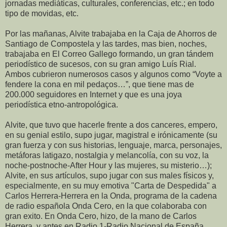
jornadas mediáticas, culturales, conferencias, etc.; en todo
tipo de movidas, etc.
Por las mañanas, Alvite trabajaba en la Caja de Ahorros de
Santiago de Compostela y las tardes, mas bien, noches,
trabajaba en El Correo Gallego formando, un gran tándem
periodístico de sucesos, con su gran amigo Luís Rial.
Ambos cubrieron numerosos casos y algunos como “Voyte a
fendere la cona en mil pedaços…”, que tiene mas de
200.000 seguidores en Internet y que es una joya
periodística etno-antropológica.
Alvite, que tuvo que hacerle frente a dos canceres, empero,
en su genial estilo, supo jugar, magistral e irónicamente (su
gran fuerza y con sus historias, lenguaje, marca, personajes,
metáforas latigazo, nostalgia y melancolía, con su voz, la
noche-postnoche-After Hour y las mujeres, su misterio…);
Alvite, en sus artículos, supo jugar con sus males físicos y,
especialmente, en su muy emotiva "Carta de Despedida" a
Carlos Herrera-Herrera en la Onda, programa de la cadena
de radio española Onda Cero, en la que colaboraba con
gran exito. En Onda Cero, hizo, de la mano de Carlos
Herrera, y antes en Radio 1-Radio Nacional de España