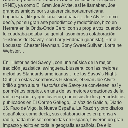
(RNE), ya como El Gran Joe Alvite, así le llamaban, Joe,
grandes amigos por su querencia norteamericana
bogartiana, fitzgeraldtiana, sinatriana…; Joe Alvite, como
decía, por su gran arte periodístico y radiofónico, hizo en
Herrera en la Onda-Onda Cero, con su propia voz, cuando
le cuadraba-petaba, su genial, asombrosa colaboración
“Historias del Savoy” con Larry Fridman (pianista), Ernie
Locuasto, Chester Newman, Sony Sweet Sulivan, Lorraine
Webster…
En "Historias del Savoy", con una música de la mejor
tradición jazzistica, swinguera, blussera, con las mejores
melodías Standards americanas… de los Savoy’s Night-
Club; en estas asombrosas Historias, el Gran Joe Alvite
brilló a gran altura.
Historias del Savoy
se convierten, así y
por méritos propios, en una de las mejores creaciones de la
radio española y que tuvieron, como sus textos periodísticos
publicados en El Correo Gallego, La Voz de Galicia, Diario
16, Faro de Vigo, la Nueva España, La Razón y otro diarios
españoles; como decía, sus colaboraciones en prensa y
radio, nada más ser conocidas en España, tuvieron un gran
impacto y éxito en toda la geografía española. De ello