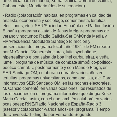
de Galicia para el mundo; Xornal Galicia/Xornal de Galicia;
Cubanuestra; Mundiario (desde su creación)
- Radio (colaboración habitual en programas en calidad de
analista, economista y sociólogo, comentarista, tertulias,
elecciones, etc.): SER/Sociedad Española de Radiodifusión
España (programa estatal de Jesus Melgar-programas de
verano y nocturno); Radio Galicia-Ser OM/Onda Media y
FM/Frecuencia Modulada Santiago (dirección y
presentación del programa local -año 1981- de FM creado
por M. Cancio: "Superestructuras, lutte symbolique,
hiperrealismo e boa salsa da boa !hei carballeira¡, e veña
lume", programa de música, de combate simbólico-político-
poético-carnal…; posteriormente y con Manolo Fraga, en
SER Santiago-OM, colaboraría durante varios años en
tertulias, programas universitarios, como analista, etc. Para
informativos SER Santiago OM, en las noches electorales,
M. Cancio comentó, en varias ocasiones, los resultados de
las elecciones en el programa informativo que dirigía Xosé
María García Lastra, con el que también colaboró en varios
ocasiones); RNE/Radio Nacional de España-Radio 3
(asesor y colaborador -varios años- del programa "Tiempo
de Universidad" dirigido por Fernando Segundo.