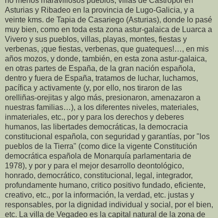
no menos maravillosos pueblos, villas de Castropol en
Asturias y Ribadeo en la provincia de Lugo-Galicia, y a
veinte kms. de Tapia de Casariego (Asturias), donde lo pasé
muy bien, como en toda esta zona astur-galaica de Luarca a
Vivero y sus pueblos, villas, playas, montes, fiestas y
verbenas, ¡que fiestas, verbenas, que guateques!…, en mis
años mozos, y donde, también, en esta zona astur-galaica,
en otras partes de España, de la gran nación española,
dentro y fuera de España, tratamos de luchar, luchamos,
pacífica y activamente (y, por ello, nos tiraron de las
orelliñas-orejitas y algo más, presionaron, amenazaron a
nuestras familias…), a los diferentes niveles, materiales,
inmateriales, etc., por y para los derechos y deberes
humanos, las libertades democráticas, la democracia
constitucional española, con seguridad y garantías, por "los
pueblos de la Tierra" (como dice la vigente Constitución
democrática española de Monarquía parlamentaria de
1978), y por y para el mejor desarrollo deontológico,
honrado, democrático, constitucional, legal, integrador,
profundamente humano, critico positivo fundado, eficiente,
creativo, etc., por la información, la verdad, etc. justas y
responsables, por la dignidad individual y social, por el bien,
etc. La villa de Vegadeo es la capital natural de la zona de