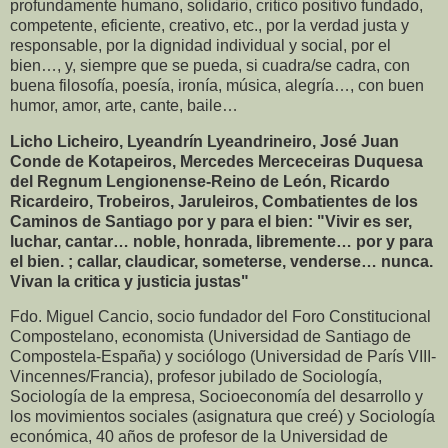
profundamente humano, solidario, critico positivo fundado,
competente, eficiente, creativo, etc., por la verdad justa y
responsable, por la dignidad individual y social, por el
bien…, y, siempre que se pueda, si cuadra/se cadra, con
buena filosofía, poesía, ironía, música, alegría…, con buen
humor, amor, arte, cante, baile…
Licho Licheiro, Lyeandrín Lyeandrineiro, José Juan
Conde de Kotapeiros, Mercedes Merceceiras Duquesa
del Regnum Lengionense-Reino de León, Ricardo
Ricardeiro, Trobeiros, Jaruleiros, Combatientes de los
Caminos de Santiago por y para el bien: "Vivir es ser,
luchar, cantar… noble, honrada, libremente… por y para
el bien. ; callar, claudicar, someterse, venderse… nunca.
Vivan la critica y justicia justas"
Fdo. Miguel Cancio, socio fundador del Foro Constitucional
Compostelano, economista (Universidad de Santiago de
Compostela-España) y sociólogo (Universidad de París VIII-
Vincennes/Francia), profesor jubilado de Sociología,
Sociología de la empresa, Socioeconomía del desarrollo y
los movimientos sociales (asignatura que creé) y Sociología
económica, 40 años de profesor de la Universidad de