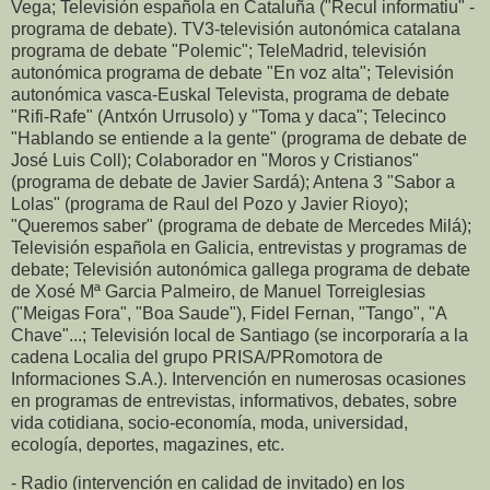
Vega; Televisión española en Cataluña ("Recul informatiu" -
programa de debate). TV3-televisión autonómica catalana
programa de debate "Polemic"; TeleMadrid, televisión
autonómica programa de debate "En voz alta"; Televisión
autonómica vasca-Euskal Televista, programa de debate
"Rifi-Rafe" (Antxón Urrusolo) y "Toma y daca"; Telecinco
"Hablando se entiende a la gente" (programa de debate de
José Luis Coll); Colaborador en "Moros y Cristianos"
(programa de debate de Javier Sardá); Antena 3 "Sabor a
Lolas" (programa de Raul del Pozo y Javier Rioyo);
"Queremos saber" (programa de debate de Mercedes Milá);
Televisión española en Galicia, entrevistas y programas de
debate; Televisión autonómica gallega programa de debate
de Xosé Mª Garcia Palmeiro, de Manuel Torreiglesias
("Meigas Fora", "Boa Saude"), Fidel Fernan, "Tango", "A
Chave"...; Televisión local de Santiago (se incorporaría a la
cadena Localia del grupo PRISA/PRomotora de
Informaciones S.A.). Intervención en numerosas ocasiones
en programas de entrevistas, informativos, debates, sobre
vida cotidiana, socio-economía, moda, universidad,
ecología, deportes, magazines, etc.
- Radio (intervención en calidad de invitado) en los