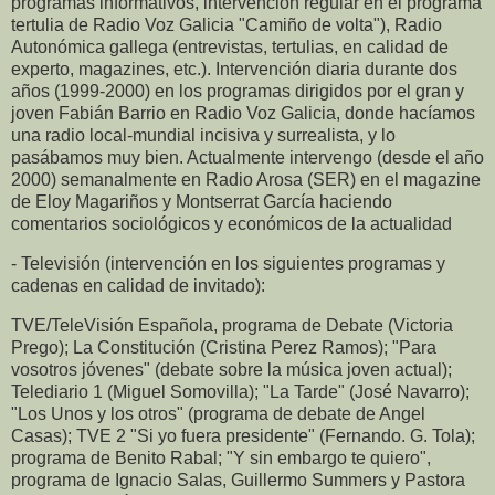
programas informativos, intervención regular en el programa
tertulia de Radio Voz Galicia "Camiño de volta"), Radio
Autonómica gallega (entrevistas, tertulias, en calidad de
experto, magazines, etc.). Intervención diaria durante dos
años (1999-2000) en los programas dirigidos por el gran y
joven Fabián Barrio en Radio Voz Galicia, donde hacíamos
una radio local-mundial incisiva y surrealista, y lo
pasábamos muy bien. Actualmente intervengo (desde el año
2000) semanalmente en Radio Arosa (SER) en el magazine
de Eloy Magariños y Montserrat García haciendo
comentarios sociológicos y económicos de la actualidad
- Televisión (intervención en los siguientes programas y
cadenas en calidad de invitado):
TVE/TeleVisión Española, programa de Debate (Victoria
Prego); La Constitución (Cristina Perez Ramos); "Para
vosotros jóvenes" (debate sobre la música joven actual);
Telediario 1 (Miguel Somovilla); "La Tarde" (José Navarro);
"Los Unos y los otros" (programa de debate de Angel
Casas); TVE 2 "Si yo fuera presidente" (Fernando. G. Tola);
programa de Benito Rabal; "Y sin embargo te quiero",
programa de Ignacio Salas, Guillermo Summers y Pastora