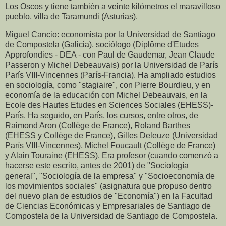
Los Oscos y tiene también a veinte kilómetros el maravilloso
pueblo, villa de Taramundi (Asturias).
Miguel Cancio: economista por la Universidad de Santiago
de Compostela (Galicia), sociólogo (Diplôme d'Etudes
Approfondies - DEA - con Paul de Gaudemar, Jean Claude
Passeron y Michel Debeauvais) por la Universidad de París
París VIII-Vincennes (París-Francia). Ha ampliado estudios
en sociología, como "stagiaire", con Pierre Bourdieu, y en
economía de la educación con Michel Debeauvais, en la
Ecole des Hautes Etudes en Sciences Sociales (EHESS)-
París. Ha seguido, en París, los cursos, entre otros, de
Raimond Aron (Collège de France), Roland Barthes
(EHESS y Collège de France), Gilles Deleuze (Universidad
París VIII-Vincennes), Michel Foucault (Collège de France)
y Alain Touraine (EHESS). Era profesor (cuando comenzó a
hacerse este escrito, antes de 2001) de "Sociología
general", "Sociología de la empresa" y "Socioeconomía de
los movimientos sociales" (asignatura que propuso dentro
del nuevo plan de estudios de "Economía") en la Facultad
de Ciencias Económicas y Empresariales de Santiago de
Compostela de la Universidad de Santiago de Compostela.