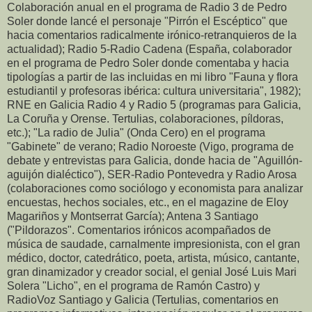
Colaboración anual en el programa de Radio 3 de Pedro
Soler donde lancé el personaje "Pirrón el Escéptico" que
hacia comentarios radicalmente irónico-retranquieros de la
actualidad); Radio 5-Radio Cadena (España, colaborador
en el programa de Pedro Soler donde comentaba y hacia
tipologías a partir de las incluidas en mi libro "Fauna y flora
estudiantil y profesoras ibérica: cultura universitaria", 1982);
RNE en Galicia Radio 4 y Radio 5 (programas para Galicia,
La Coruña y Orense. Tertulias, colaboraciones, píldoras,
etc.); "La radio de Julia" (Onda Cero) en el programa
"Gabinete" de verano; Radio Noroeste (Vigo, programa de
debate y entrevistas para Galicia, donde hacia de "Aguillón-
aguijón dialéctico"), SER-Radio Pontevedra y Radio Arosa
(colaboraciones como sociólogo y economista para analizar
encuestas, hechos sociales, etc., en el magazine de Eloy
Magariños y Montserrat García); Antena 3 Santiago
("Pildorazos". Comentarios irónicos acompañados de
música de saudade, carnalmente impresionista, con el gran
médico, doctor, catedrático, poeta, artista, músico, cantante,
gran dinamizador y creador social, el genial José Luis Mari
Solera "Licho", en el programa de Ramón Castro) y
RadioVoz Santiago y Galicia (Tertulias, comentarios en