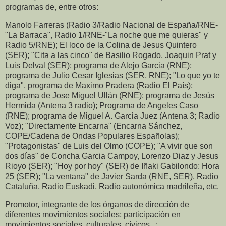
programas de, entre otros:
Manolo Farreras (Radio 3/Radio Nacional de España/RNE-
"La Barraca", Radio 1/RNE-"La noche que me quieras" y
Radio 5/RNE); El loco de la Colina de Jesus Quintero
(SER); "Cita a las cinco" de Basilio Rogado, Joaquin Prat y
Luis Delval (SER); programa de Alejo Garcia (RNE);
programa de Julio Cesar Iglesias (SER, RNE); "Lo que yo te
diga", programa de Maximo Pradera (Radio El País);
programa de Jose Miguel Ullán (RNE); programa de Jesús
Hermida (Antena 3 radio); Programa de Angeles Caso
(RNE); programa de Miguel A. Garcia Juez (Antena 3; Radio
Voz); "Directamente Encarna" (Encarna Sánchez,
COPE/Cadena de Ondas Populares Españolas);
"Protagonistas" de Luis del Olmo (COPE); "A vivir que son
dos días" de Concha Garcia Campoy, Lorenzo Diaz y Jesus
Rioyo (SER); "Hoy por hoy" (SER) de Iñaki Gabilondo; Hora
25 (SER); "La ventana" de Javier Sarda (RNE, SER), Radio
Cataluña, Radio Euskadi, Radio autonómica madrileña, etc.
Promotor, integrante de los órganos de dirección de
diferentes movimientos sociales; participación en
movimientos sociales, culturales, cívicos...: