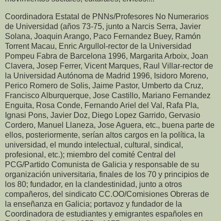
Coordinadora Estatal de PNNs/Profesores No Numerarios de Universidad (años 73-75, junto a Narcis Serra, Javier Solana, Joaquin Arango, Paco Fernandez Buey, Ramón Torrent Macau, Enric Argullol-rector de la Universidad Pompeu Fabra de Barcelona 1996, Margarita Arboix, Joan Clavera, Josep Ferrer, Vicent Marques, Raul Villar-rector de la Universidad Autónoma de Madrid 1996, Isidoro Moreno, Perico Romero de Solis, Jaime Pastor, Umberto da Cruz, Francisco Alburquerque, Jose Castillo, Mariano Fernandez Enguita, Rosa Conde, Fernando Ariel del Val, Rafa Pla, Ignasi Pons, Javier Doz, Diego Lopez Garrido, Gervasio Cordero, Manuel Llaneza, Jose Aguera, etc., buena parte de ellos, posteriormente, serían altos cargos en la política, la universidad, el mundo intelectual, cultural, sindical, profesional, etc.); miembro del comité Central del PCG/Partido Comunista de Galicia y responsable de su organización universitaria, ­finales de los 70 y principios de los 80; fundador, en la clandestinidad, junto a otros compañeros, del sindicato CC.OO/Comisiones Obreras de la enseñanza en Galicia; portavoz y fundador de la Coordinadora de estudiantes y emigrantes españoles en París-Francia (años 1975 a 1977, movimiento por la apertura del Colegio de España en la Ciudad Universitaria Internacional de París-Francia, cerrada desde el mayo-68 francés; y en defensa de los derechos democráticos y la mejora de las condiciones de vida y trabajo de los estudiantes y emigrantes españoles en París); portavoz, en la Universidad de Santiago de Compostela, del movimiento universitario (años 1979 a 1981) de la "Coordinadora Abierta de los pisos y los servicios universitarios", también, llamado de los "Pisitos buenos, bonitos y baratitos"-"Movimiento universitario del insigne porco Juan Jacobo Paradox (Doctor Gloriosis Causa), del sapientisimo asno Zenón de Kotapos (Honoris Causa), del conejo "Prometeo enconexado" y de las insignes gallináceas que bulliciosamente interrumpieron en el paraninfo alborotando el galiñeiro claustral", que tuvo amplia repercusión en Galicia; fundador, junto a Su Serenísima el Príncipe Galin (Juan Manuel Mari Solera fue de los pocos españoles que participó en el Mayo 68 parisino, francés, junto a Arrabal, etc., y dentro de la corriente anarquista), de: CAGA (CAncio, GAlin) Corporation Production del Discurso Festivo y Revulsivo; el Club Les Bons Vivants; el Rescoldo libertario… Fundador del MAR (Movimiento Autogestionario Revulsivo, Radical y/o Radiante."Ven al MAR, luchar para cambiar, cambiar para gozar"); portavoz del Comité de defensa de la radio publica independiente y critica-defensa de Radio 3/RNE (años 80 en que fue machacada por el felipismo-guerrismo); fundador de CAMA (Coordinadora AntiMayorías Absolutistas); portavoz y fundador (año 1983) de la CNER/Coordinadora Nudista Ecológico Radical (movimiento social que tuvo amplia repercusión gallega, española e internacional); portavoz y fundador de CABRA (Coordinadora Antipolución Burocrática Revulsiva Aleatoria y Alegre. Movimiento por la recuperación y apertura, para la cultura critica y popular, del Palacio de Bendaña -"Por una Bendaña cultural y popular nunca burocrática y fiscal. La CABRA se echa al monte"-en la histórica plaza del Toral de Santiago de Compostela. CABRA llevó a cabo, entre otras, una exitosa acción, en la plaza del Obradoiro de Santiago de Compostela, tipo comando esclarecedor, frente a la comisión de ministros de Cultura de Europa presidida por Jorge Semprún, a los que se les entregó en mano un panfleto-informe a favor de una Bendaña lucida y poética, ­que incluía referencias a René Char "La lucidez es una herida tan profunda como el sol", nunca oscurantista y funcionarista); portavoz y fundador de la Comisión proCIS-Centro de Investigaciones Sociológicas, público, no manipulado, ni gubernamental, que llevó a cabo numerosas acciones especialmente en el Congreso estatal de Sociología que tuvo lugar en San Sebastián/País Vasco-España, en los 80; portavoz y fundador de la Coordinadora de defensa de la vivienda publica (caso Polígono Fontiñas de Santiago de Compostela) que consiguió, entre otras cosas, la calefacción central para dicho polígono de viviendas publicas y sociales; promotor del "Manifiesto universitario de los cien" (criticando la Universidad española y firmado por José Luis López Aranguren, Agustin Garcia Calvo, Jesús Ibáñez, Fernando Savater, Javier Muguerza, Javier Sádaba, Gabriel Albiac, etc.); promotor y portavoz del "Manifesto proXacobeo Galego, aberto e solidario sin politicarías, caciquismos nen desplifarros" (firmado durante la celebración del primer Xacobeo-Año Santo de 1993, por intelectuales, artistas, profesores, etc. gallegos contra el despilfarro de los fondos públicos centrales, autonómicos y locales en gastos superfluos, en cultura domesticadora, de escaparate, pin, de pingajo, colgajo...); portavoz de Comité internacional de solidaridad con las mujeres afganas y argelinas; promotor de acciones, manifiestos, etc. a favor de Cuba Libre, Democrática, con seguridad y garantías, dentro de lo que establece la Declaración Universal de Derechos Humanos, la Carta de Naciones Unidas, la vigente Constitución democrática española de Monarquía parlamentaria de 1978, etc.; a favor de la libertad, la democracia, la calidad humana de vida, con seguridad y garantías, el fortalecimiento de una relaciones pacíficas y de eficaz cooperación para todos los pueblos de la Tierra; promotor y portavoz de colectivo "Profesores co Depor"; accionista de la Sociedad Deportiva/SD Compostela (participación muy activa en las asambleas de accionistas defendiendo un fútbol de juego, competencia y cooperación limpios, no corruptor-corrupto, de juego, competencia y cooperación sucios, etc., por lo que fui amenazado por su presidente…); autoinculpado para apoyar a varios insumisos, autor de un informe pericial sociológico para defender a un insumiso gallego en el primer juicio que tuvo lugar, en Galicia, contra este, en los juzgados de Pontevedra; socio fundador de la asociación cultural Vega del Eo de Vegadeo y promotor de la constitución de Club de Remo de Vegadeo, para defender una cultura, deporte, etc. de juego, competencia y cooperación limpios, por el mejor desarrollo, etc.; creador del "Comité de apoyo al perro Terry, represaliado politicamente" (Un alcalde cacique, que fue denunciado para exigirle el apoyo a la educación publica de su pueblo, el apoyo con fondos de una fundación del pueblo que no estaban siendo utilizados para dicho fin previsto en sus estatutos; este alcalde cacique, como no tenia posibilidad de atacar al denunciante atacó al padre del denunciante que era mayor, metiéndole, al perro Terry de su propiedad, en Vegadeo-Asturias, multas por importe de 50.000 pts., que no pagó y que le vinieron por la vía de embargo judicial. Por lo que creé el "Comité de apoyo al perro Terry, represaliado políticamente", que se dirigió a numerosas autoridades españolas e internacionales, que tuvo amplio eco en la prensa y medios españoles e internacionales y que dio lugar a la retirada de las multas. No obstante, el perro, al ver a su amo tan apenado, murió de tristeza en el fragor de la batalla político-mediática-jurídica contra el alcalde cacique y prepotente); Fundador junto al Príncipe Galín de "La Coordinadora Vermella antimonopolista polo mar e a suas orellas" (el empresario rapsoda de erizos, Su Serenísima El Príncipe Galín -que, si cuadra, brilló a tanta a altura en el programa televisivo "El Perro Verde" del amigo Jesús Quintero "El Loco de la Colina", a tanta altura como el llorado e irrepetible Beni de Cadiz, que ya es brillar-, fue apoyado por esta Coordinadora en su acción radicalmente descontructiva en la Plaza del Obradoiro de Santiago de Compostela, donde estuvo quince días leyendo La Ilíada de Homero, como protesta ante la Xunta de Galicia que le impedía comercializar la sabrosona "Orella de mar". Fue apoyado en un acto festivo-poético-combativo-gastronómico, consistente en realizar una degustación de la oreja-orella de mar, abierta al publico en general, en dicha plaza, que fue acompañada por la gaita laberíntica galaico-andalusi y un vino blanco geométrico de Emilio Rojo de Leiro-Orense. A la Coordinadora Vermella se unieron: El Club Les Bons Vivants; El Grupo Amichi de la Opera; El Rescoldo Libertario; El Instituto Paradoxológico de Fundamentación Docente; La Anti-Universidad del vino y las rosas, el canto, el debate/combate...; Los Amigos de las tazas, en vías de desaparición; Fundación La Parrocheira; La Plataforma Antidigital y antimonopolista pro-orella de Mar; Hermandad de Zenón de Kotapos y Juan Jacobo Paradox; La sección agroalimentaria "Orellas for you, Orellas for all, Orellas para el Japón…" (en Japón, Su Serenísima tuvo un clientela estupenda para la orelliña...) y El Comando Carrancholas vinculado a la Internacional Pastelera ("¡¡Entartons, entartons a les politiques, nomenklaturistes, intellectuels...viejos y nuevos cultos ostentoreos, ort