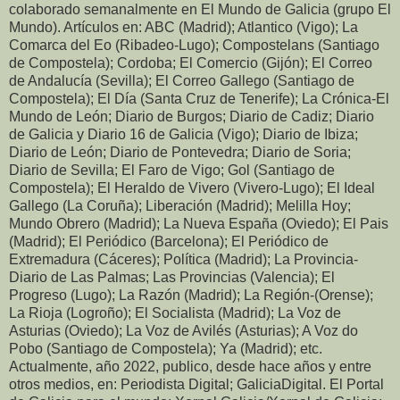
colaborado semanalmente en El Mundo de Galicia (grupo El
Mundo). Artículos en: ABC (Madrid); Atlantico (Vigo); La
Comarca del Eo (Ribadeo-Lugo); Compostelans (Santiago
de Compostela); Cordoba; El Comercio (Gijón); El Correo
de Andalucía (Sevilla); El Correo Gallego (Santiago de
Compostela); El Día (Santa Cruz de Tenerife); La Crónica-El
Mundo de León; Diario de Burgos; Diario de Cadiz; Diario
de Galicia y Diario 16 de Galicia (Vigo); Diario de Ibiza;
Diario de León; Diario de Pontevedra; Diario de Soria;
Diario de Sevilla; El Faro de Vigo; Gol (Santiago de
Compostela); El Heraldo de Vivero (Vivero-Lugo); El Ideal
Gallego (La Coruña); Liberación (Madrid); Melilla Hoy;
Mundo Obrero (Madrid); La Nueva España (Oviedo); El Pais
(Madrid); El Periódico (Barcelona); El Periódico de
Extremadura (Cáceres); Política (Madrid); La Provincia-
Diario de Las Palmas; Las Provincias (Valencia); El
Progreso (Lugo); La Razón (Madrid); La Región-(Orense);
La Rioja (Logroño); El Socialista (Madrid); La Voz de
Asturias (Oviedo); La Voz de Avilés (Asturias); A Voz do
Pobo (Santiago de Compostela); Ya (Madrid); etc.
Actualmente, año 2022, publico, desde hace años y entre
otros medios, en: Periodista Digital; GaliciaDigital. El Portal