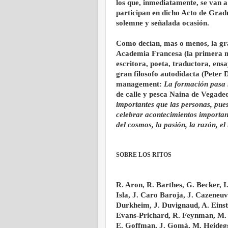
los que, inmediatamente, se van a
participan en dicho Acto de Grad
solemne y señalada ocasión.
Como decían, mas o menos, la gr
Academia Francesa (la primera m
escritora, poeta, traductora, ensa
gran filosofo autodidacta (Peter 
management:
La formación pasa 
de calle y pesca Naina de Vegade
importantes que las personas, pues
celebrar acontecimientos important
del cosmos, la pasión, la razón, el
SOBRE LOS RITOS
R. Aron, R. Barthes, G. Becker, I
Isla, J. Caro Baroja, J. Cazeneuv
Durkheim, J. Duvignaud, A. Einste
Evans-Prichard, R. Feynman, M. 
E. Goffman, J. Gomá, M. Heidegg