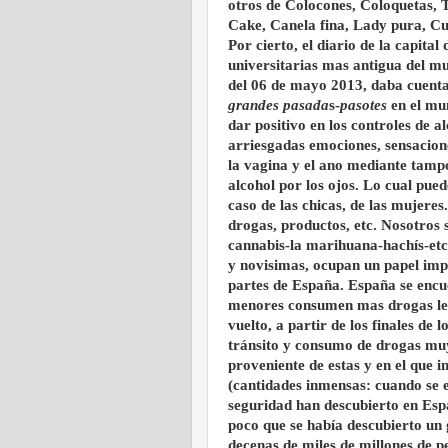
otros de Colocones, Coloquetas, T
Cake, Canela fina, Lady pura, Cue
Por cierto, el diario de la capita
universitarias mas antigua del m
del 06 de mayo 2013, daba cuenta
grandes pasada
s-
pasotes
en el mun
dar positivo en los controles de 
arriesgadas emociones, sensacion
la vagina y el ano mediante tamp
alcohol por los ojos. Lo cual pue
caso de las chicas, de las mujer
drogas, productos, etc. Nosotros 
cannabis-la marihuana-hachís-etc.
y novisimas, ocupan un papel impo
partes de España. España se encu
menores consumen mas drogas lega
vuelto, a partir de los finales de l
tránsito y consumo de drogas muy
proveniente de estas y en el que i
(cantidades inmensas: cuando se es
seguridad han descubierto en Esp
poco que se había descubierto un g
decenas de miles de millones de p