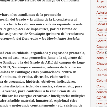
Compostela-Universidad de Santiago de Compostela
Argent
Asesin
Asturi
nvitaron los estudiantes de la promoción
Bande
oción del Grado y la ultima de la Licenciatura al
Caixa 
n marcha de la reforma universitaria española basada
uve el gran placer de impartirles, por el Sistema de
Capitol
las asignaturas de
Sociología
(primero de licenciatura
Carlos
oeconomía del Desarrollo y los Movimientos Sociales
Castro
Catalu
Celia
(
lebró con un cuidado, organizado y engrasado protocolo,
o, en mi caso, esta promoción, junto a la siguiente del
censur
e Santiago y la del Grado de ADE del campus de Lugo
Chave
12-2013,
Sociología económica
, además de la anterior
Ciudad
micas de Santiago; estas promociones, dentro del
Cleme
ontinuos, de critica, discusión, elaboración,
Colom
sa de preguntas, hipótesis, objetivos, indicadores,
e interdisciplinariedad de ciencias, saberes, etc., para
Comun
la verdad, para contribuir a la resolución de los
constit
 liberar las energías creativas e inteligencias múltiples
COPE
alor añadido material, inmaterial, espiritual-ético-
corrup
luando y mejorando constantemente - etc. (Sistema de