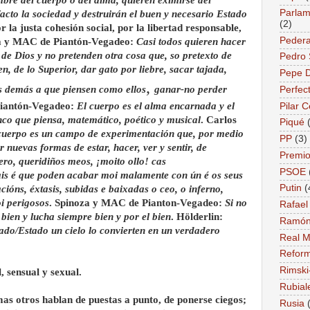
re del cuerpo o del alma, quieren eximirse del
Parlame
facto la sociedad y destruirán el buen y necesario Estado
(2)
 la justa cohesión social, por la libertad responsable,
Pedera
noza y MAC de Piantón-Vegadeo:
Casi todos quieren hacer
de Dios y no pretenden otra cosa que, so pretexto de
Pedro
en, de lo Superior, dar gato por liebre, sacar tajada,
Pepe 
,
os demás a que piensen como ellos
ganar-no perder
Perfec
iantón-Vegadeo:
El cuerpo es el alma encarnada y el
Pilar 
unco que piensa, matemático, poético y musical
. Carlos
Piqué
cuerpo es un campo de experimentación que, por medio
PP
(3)
 nuevas formas de estar, hacer, ver y sentir, de
Premio
ro, queridiños meos, ¡moito ollo! cas
PSOE
is é que poden acabar moi malamente con ún é os seus
Putin
(
acións, éxtasis, subidas e baixadas o ceo, o inferno,
i perigosos
. Spinoza y MAC de Pianton-Vegadeo:
Si no
Rafael
 bien y lucha siempre bien y por el bien
. Hölderlin:
Ramón
ado/Estado un cielo lo convierten en un verdadero
Real M
Reform
Rimski
, sensual y sexual.
Rubial
as otros hablan de puestas a punto, de ponerse ciegos;
Rusia