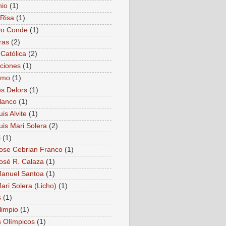
nio
(1)
Risa
(1)
vo Conde
(1)
ras
(2)
 Católica
(2)
ciones
(1)
smo
(1)
s Delors
(1)
lanco
(1)
is Alvite
(1)
uis Mari Solera
(2)
i
(1)
ose Cebrian Franco
(1)
osé R. Calaza
(1)
anuel Santoa
(1)
ari Solera (Licho)
(1)
s
(1)
limpio
(1)
 Olímpicos
(1)