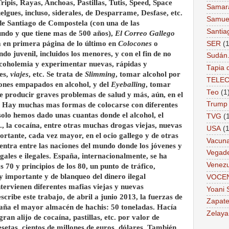
ripis, Rayas, Anchoas, Pastillas, Tutis, Speed, Space
Samar
lgues, incluso, siderales, de Desparrame, Desfase, etc.
Samue
l de Santiago de Compostela (con una de las
Santia
undo y que tiene mas de 500 años),
El Correo Gallego
 en primera página de lo último en
Colocones
o
SER
(1
do juvenil, incluidos los menores, y con el fin de no
Sudán
alcoholemia y experimentar nuevas, rápidas y
Tapia 
es,
viajes
, etc. Se trata de
Slimming
, tomar alcohol por
TELE
ones empapados en alcohol, y del
Eyeballing
, tomar
Teo
(1
de producir graves problemas de salud y más, aún, en el
Trump
es. Hay muchas mas formas de colocarse con diferentes
solo hemos dado unas cuantas donde el alcohol, el
TVG
(
, la cocaína, entre otras muchas drogas viejas, nuevas
USA
(1
rtante, cada vez mayor, en el ocio gallego y de otras
Vacun
entra entre las naciones del mundo donde los jóvenes y
Vegad
les e ilegales. España, internacionalmente, se ha
Venezu
os 70 y principios de los 80, un punto de tráfico,
 importante y de blanqueo del dinero ilegal
VOCE
ntervienen diferentes mafias viejas y nuevas
Yoani 
cribe este trabajo, de abril a junio 2013, la fuerzas de
Zapate
aña el mayor almacén de hachis: 50 toneladas. Hacía
Zelaya
ran alijo de cocaína, pastillas, etc. por valor de
esetas, cientos de millones de euros, dólares. También