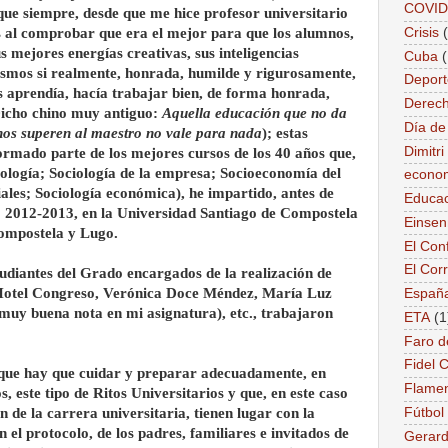
COVID
ue siempre, desde que me hice profesor universitario
Crisis
es al comprobar que era el mejor para que los alumnos,
us mejores energías creativas, sus inteligencias
Cuba
mismos si realmente, honrada, humilde y rigurosamente,
Deport
les aprendía, hacía trabajar bien, de forma honrada,
Derec
Dicho chino muy antiguo:
Aquella educación que no da
Día de
nos superen al maestro no vale para nada
); estas
Dimitr
ormado parte de los mejores cursos de los 40 años que,
iología; Sociología de la empresa; Socioeconomía del
econo
ales; Sociología económica), he impartido, antes de
Educac
io 2012-2013, en la Universidad Santiago de Compostela
Einse
Compostela y Lugo.
El Conf
El Cor
udiantes del Grado encargados de la realización de
 Hotel Congreso, Verónica Doce Méndez, María Luz
Españ
uy buena nota en mi asignatura), etc., trabajaron
ETA
(1
Faro d
Fidel 
 que hay que cuidar y preparar adecuadamente, en
Flame
s, este tipo de Ritos Universitarios y que, en este caso
Fútbol
n de la carrera universitaria, tienen lugar con la
 el protocolo, de los padres, familiares e invitados de
Gerard