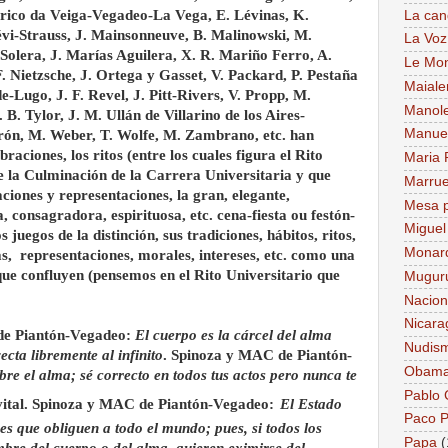
arico da Veiga-Vegadeo-La Vega, E. Lévinas, K.
La can
évi-Strauss, J. Mainsonneuve, B. Malinowski, M.
La Voz
Solera, J. Marías Aguilera, X. R. Mariño Ferro, A.
Le Mo
Nietzsche, J. Ortega y Gasset, V. Packard, P. Pestaña
Maiale
Lugo, J. F. Revel, J. Pitt-Rivers, V. Propp, M.
Manol
 B. Tylor, J. M. Ullán de Villarino de los Aires-
Manue
rón, M. Weber, T. Wolfe, M. Zambrano, etc. han
braciones, los ritos (entre los cuales figura el Rito
Maria 
e la Culminación de la Carrera Universitaria y que
Marru
ciones y representaciones, la gran, elegante,
Mesa p
 consagradora, espirituosa, etc. cena-fiesta ou festón-
Miguel
juegos de la distinción, sus tradiciones, hábitos, ritos,
Monar
as, representaciones, morales, intereses, etc. como una
que confluyen (pensemos en el Rito Universitario que
Mugur
Nacion
Nicara
de Piantón-Vegadeo:
El cuerpo es la cárcel del alma
Nudis
cta libremente al infinito
. Spinoza y MAC de Piantón-
Obam
bre el alma; sé correcto en todos tus actos pero nunca te
Pablo
vital. Spinoza y MAC de Piantón-Vegadeo:
El Estado
Paco P
es que obliguen a todo el mundo; pues, si todos los
Papa
(