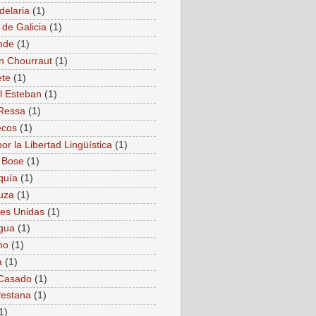
delaria
(1)
 de Galicia
(1)
nde
(1)
n Chourraut
(1)
ete
(1)
l Esteban
(1)
Ressa
(1)
ecos
(1)
or la Libertad Lingüística
(1)
 Bose
(1)
quía
(1)
uza
(1)
es Unidas
(1)
gua
(1)
mo
(1)
a
(1)
 Casado
(1)
estana
(1)
1)