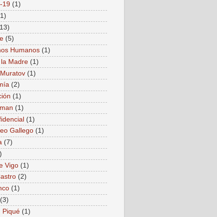
-19
(1)
(1)
(13)
e
(5)
hos Humanos
(1)
 la Madre
(1)
i Muratov
(1)
mía
(2)
ión
(1)
nman
(1)
idencial
(1)
reo Gallego
(1)
a
(7)
)
e Vigo
(1)
Castro
(2)
nco
(1)
(3)
 Piqué
(1)