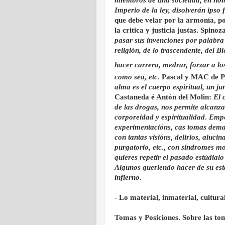
miembros de una sociedad, en nomb
Imperio de la ley, disolverán ipso 
que debe velar por la armonía, por
la critica y justicia justas. Spi
pasar sus invenciones por palabra 
religión, de lo trascendente, del Bi
hacer carrera, medrar, forzar a l
como sea, etc.
Pascal y MAC de P
alma es el cuerpo espiritual, un j
Castaneda é Antón del Molin:
El 
de las drogas, nos permite alcanzar
corporeidad y espiritualidad
.
Empe
experimentacións, cas tomas dema
con tantas visións, delirios, alucin
purgatorio, etc., con sindromes mo
quieres repetir el pasado estúdialo
Algunos queriendo hacer de su est
infierno
.
-
Lo material, inmaterial, cultural
Tomas y Posiciones. Sobre las tom