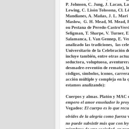
P. Johnson, C. Jung, J. Lacan, L
Lewing, C. Lisón Tolosona, Cl. L
Mandianes, A. Mañas, J. L. Mari 
Maslow, G. H. Mead, M. Mead, F. 
ou Pestana de Peredo-CastroVerde-
Seligman, T. Sharpe, V. Turner, E.
Salamanca, I. Van Gennep, E. Ve
analizado las tradiciones, las cele
Universitario de la Celebración d
incluye también, entre otras actua
seductora, voluptuosa, aventurera,
desmadre-reventón de remate), los 
códigos, símbolos, iconos, carrer
acción múltiple y compleja en la 
estamos analizando):
Cuerpos y almas. Platón y MAC 
empero el amor ensoñador lo proye
Vegadeo:
El cuerpo es lo que recu
olvides de la alegría como fuerza
no puede subsistir más que con ley