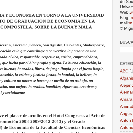
de Soc
Univer
Web:
w
A Y ECONOMÍA EN TORNO A LA UNIVERSIDAD
Blog:
m
CTO DE GRADUACION DE ECONOMÍA EN LA
mail:
m
 COMPOSTELA. SOBRE LA BUENA Y MALA
© Migu
BUSC
 Cicerón, Lucrecio, Séneca, San Agustín, Cervantes, Shakespeare,
ación es la que contribuye a convertir a la persona en una
zada-cívica, responsable, respetuosa, crítica, emprendedora,
., que lucha por el bien propio y ajeno. La buena educación, la
CATEG
s buenos, honrados, libres, de juego limpio-por el juego limpio,
ABC
(1
onsable, la critica y justicia justas, la bondad, la belleza, la
Afgani
n y cultura no nacen se hacen por medio de un trabajo, un
Alejan
 lucha, una mejora honrados, humildes, rigurosos, creativos y
Aleman
al y socialmente
Amara
Aminat
Angus
ve el placer de acudir, en el Hotel Congreso, al Acto de
Anton 
Promoción 2008-2009/2012-2013) y el Grado
 de Economía de la Facultad de Ciencias Económicas
Antoni