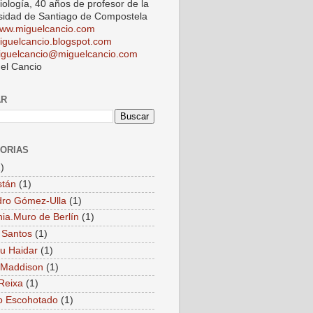
iología, 40 años de profesor de la
sidad de Santiago de Compostela
ww.miguelcancio.com
iguelcancio.blogspot.com
iguelcancio@miguelcancio.com
el Cancio
AR
ORIAS
)
stán
(1)
dro Gómez-Ulla
(1)
ia.Muro de Berlín
(1)
 Santos
(1)
u Haidar
(1)
 Maddison
(1)
Reixa
(1)
o Escohotado
(1)