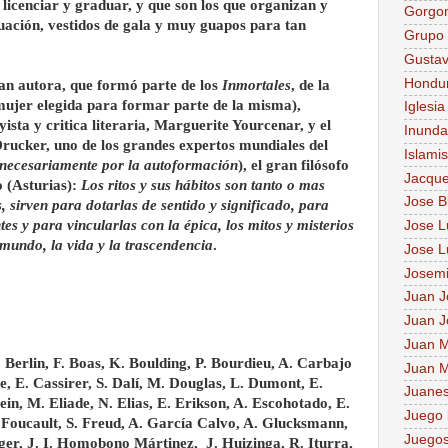
 licenciar y graduar, y que son los que organizan y
Gorgo
uación, vestidos de gala y muy guapos para tan
Grupo 
Gusta
Hondu
an autora, que formó parte de los
Inmortales
, de la
ujer elegida para formar parte de la misma),
Iglesia
yista y critica literaria, Marguerite Yourcenar, y el
Inunda
Drucker, uno de los grandes expertos mundiales del
Islami
necesariamente por la autoformación
), el gran filósofo
Jacque
o (Asturias):
Los ritos y sus hábitos son tanto o mas
Jose B
, sirven para dotarlas de sentido y significado, para
es y para vincularlas con la épica, los mitos y misterios
Jose Lu
 mundo, la vida
y la trascendencia
.
Jose L
Josem
Juan J
Juan J
Juan M
. Berlin, F. Boas, K. Boulding, P. Bourdieu, A. Carbajo
Juan M
e, E. Cassirer, S. Dalí, M. Douglas, L. Dumont, E.
Juane
in, M. Eliade, N. Elias, E. Erikson, A. Escohotado, E.
Juego 
Foucault, S. Freud, A. García Calvo, A. Glucksmann,
Juegos
er, J. I. Homobono Mártinez, J. Huizinga, R. Iturra,