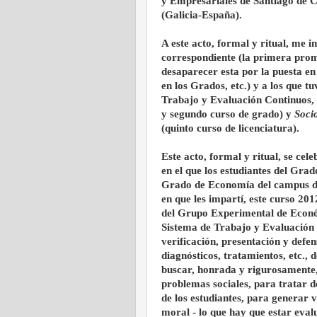
y Empresariales de Santiago de 
(Galicia-España).
A este acto, formal y ritual, me i
correspondiente (la primera prom
desaparecer esta por la puesta e
en los Grados, etc.) y a los que t
Trabajo y Evaluación Continuos, 
y segundo curso de grado) y
Soci
(quinto curso de licenciatura).
Este acto, formal y ritual, se ce
en el que los estudiantes del Grad
Grado de Economía del campus d
en que les impartí, este curso 20
del Grupo Experimental de Econó
Sistema de Trabajo y Evaluación C
verificación, presentación y defen
diagnósticos, tratamientos, etc., d
buscar, honrada y rigurosamente, 
problemas sociales, para tratar de
de los estudiantes, para generar v
moral - lo que hay que estar eva