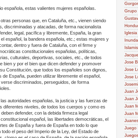
Gorgo
dio española, estas valientes mujeres españolas.
Grupo 
Gusta
y otras personas que, en Cataluña, etc., vienen siendo
Hondu
s, discriminadas y atacadas, de forma nacionalista
fender, legal, pacífica y libremente, España, la gran
Iglesia
 el español, la bandera española, etc.; estas mujeres y
Inunda
ntar, dentro y fuera de Cataluña, con el firme y
Islami
ocráticas constitucionales españolas, políticas,
Jacque
ias, culturales, deportivas, sociales, etc., de todos
Jose B
e bien y por el bien que dicen defender y promover
Jose Lu
su Constitución, que todos los españoles son dignos,
es de España, pueden utilizar libremente el español,
Jose L
 verse discriminados, perseguidos, de forma
Josem
ñoles.
Juan J
Juan J
 las autoridades españolas, la justicia y las fuerzas de
Juan M
s diferentes niveles, de todos los cuerpos y como es
l, deben defender, con la debida firmeza legal
Juan M
 constitucional español, las libertades democráticas, el
Juane
artes de España y fuera de España en todo lo que
Juego 
n todo el peso del Imperio de la Ley, del Estado de
Juegos
, clomo es el caso de España, de la nación española