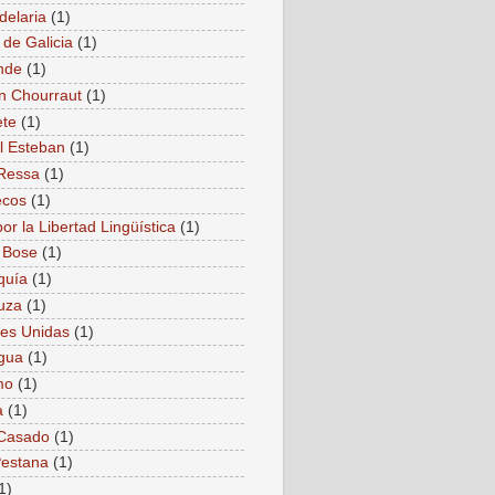
delaria
(1)
 de Galicia
(1)
nde
(1)
n Chourraut
(1)
ete
(1)
l Esteban
(1)
Ressa
(1)
ecos
(1)
or la Libertad Lingüística
(1)
 Bose
(1)
quía
(1)
uza
(1)
es Unidas
(1)
gua
(1)
mo
(1)
a
(1)
 Casado
(1)
estana
(1)
1)