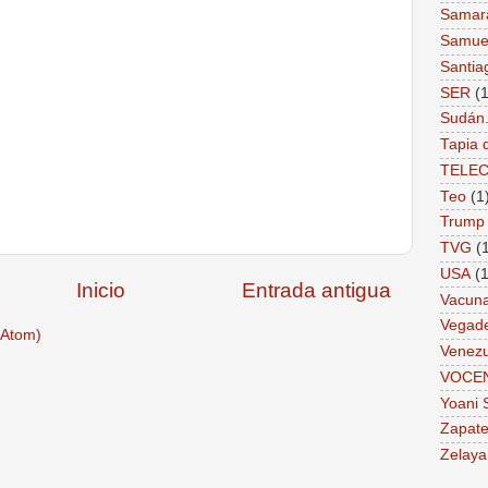
Samar
Samue
Santia
SER
(1
Sudán
Tapia 
TELE
Teo
(1
Trump
TVG
(
USA
(1
Inicio
Entrada antigua
Vacun
Vegad
(Atom)
Venezu
VOCE
Yoani 
Zapate
Zelaya