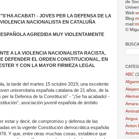
de Soc
Univer
Web:
w
S'HA ACABAT! - JOVES PER LA DEFENSA DE LA
Blog:
m
 VIOLENCIA NACIONALISTA EN CATALUÑA
mail:
m
© Migu
 ESPAÑOLA AGREDIDA MUY VIOLENTAMENTE
BUSC
NTE A LA VIOLENCIA NACIONALISTA RACISTA,
EBE DEFENDER EL ORDEN CONSTITUCIONAL, EN
ESTER Y CON LA MAYOR FIRMEZA LEGAL
CATEG
ABC
(1
Afgani
a, la tarde del martes 15 octubre 2019, una excelente
Alejan
oven universitaria española catalana de 21 años, de la
per la Defensa de la Constitució" - "¡Se ha acabado! -
Aleman
titución", asociación juvenil española de ámbito
Amara
Aminat
Angus
er estar y decir, de compromiso y defensa de las
Anton 
adas en la vigente Constitución democrática española
Antoni
78. Y que, entre otras muchas cosas, establece que