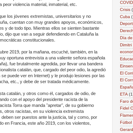
COVID
 peor violencia material, inmaterial, etc.
Crisis
que los jóvenes extremistas, universitarios y no
Cuba
taluña, cuentan con muy grandes apoyos, económicos,
Deport
les y de todo tipo. Mientras ellos se sienten bastante
Derec
lo, dijo que van a seguir defendiendo en Cataluña la
Día de
emocráticas constitucionales.
Dimitr
tubre 2019, por la mañana, escuché, también, en la
econo
muy oportuna entrevista a una valiente señora española
Educac
a), fue brutalmente agredida, por llevar una bandera
Einse
onalista catalán, que, cargado del peor odio, la agredió
El Conf
se puede ver en Internet) y le produjo lesiones por las
El Cor
ucha, etc., y debe de ser tratada médicamente.
Españ
sta catalán, y otros como él, cargados de odio, de
ETA
(1
ndo con el apoyo del presidente racista de la
Faro d
acista Torra que manda "apretar", de su gobierno
Fidel 
s, otros racistas, en su violencia extremista
Flame
, deben ser puestos ante la justicia, tal y como, por
Fútbol
o en Francia, este año 2019, con los violentos,
Gerard