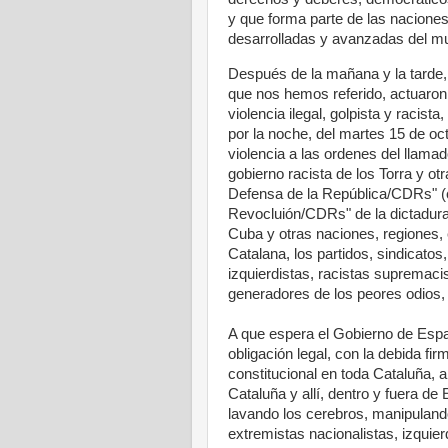
y que forma parte de las nacione
desarrolladas y avanzadas del m
Después de la mañana y la tarde,
que nos hemos referido, actuaron 
violencia ilegal, golpista y racist
por la noche, del martes 15 de oct
violencia a las ordenes del llama
gobierno racista de los Torra y ot
Defensa de la República/CDRs" (
Revocluión/CDRs" de la dictadura
Cuba y otras naciones, regiones,
Catalana, los partidos, sindicatos
izquierdistas, racistas supremacist
generadores de los peores odios
A que espera el Gobierno de Espa
obligación legal, con la debida fi
constitucional en toda Cataluña, 
Cataluña y allí, dentro y fuera 
lavando los cerebros, manipulando, 
extremistas nacionalistas, izquier