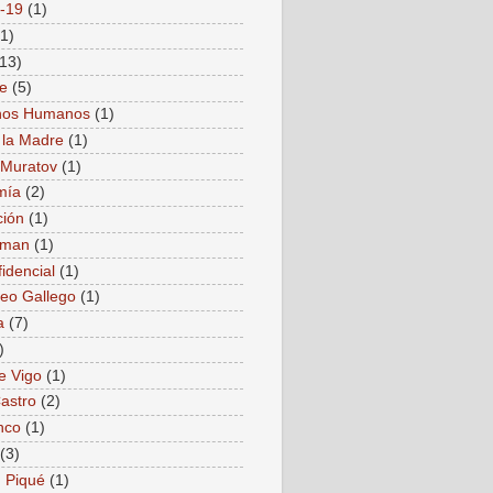
-19
(1)
(1)
(13)
e
(5)
hos Humanos
(1)
 la Madre
(1)
i Muratov
(1)
mía
(2)
ión
(1)
nman
(1)
idencial
(1)
reo Gallego
(1)
a
(7)
)
e Vigo
(1)
Castro
(2)
nco
(1)
(3)
 Piqué
(1)