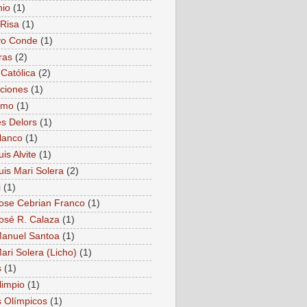
nio
(1)
Risa
(1)
vo Conde
(1)
ras
(2)
 Católica
(2)
ciones
(1)
smo
(1)
s Delors
(1)
lanco
(1)
is Alvite
(1)
uis Mari Solera
(2)
i
(1)
ose Cebrian Franco
(1)
osé R. Calaza
(1)
anuel Santoa
(1)
ari Solera (Licho)
(1)
s
(1)
limpio
(1)
 Olímpicos
(1)