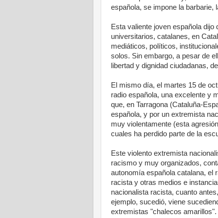
española, se impone la barbarie, la
Esta valiente joven española dijo 
universitarios, catalanes, en Ca
mediáticos, políticos, instituciona
solos. Sin embargo, a pesar de el
libertad y dignidad ciudadanas, d
El mismo día, el martes 15 de oc
radio española, una excelente y 
que, en Tarragona (Cataluña-Españ
española, y por un extremista naci
muy violentamente (esta agresión 
cuales ha perdido parte de la esc
Este violento extremista nacionali
racismo y muy organizados, conta
autonomía española catalana, el r
racista y otras medios e instancia
nacionalista racista, cuanto antes
ejemplo, sucedió, viene sucediend
extremistas "chalecos amarillos".