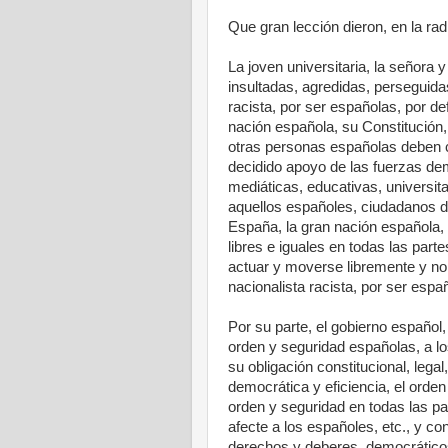
Que gran lección dieron, en la ra
La joven universitaria, la señora 
insultadas, agredidas, perseguida
racista, por ser españolas, por de
nación española, su Constitución,
otras personas españolas deben co
decidido apoyo de las fuerzas dem
mediáticas, educativas, universitar
aquellos españoles, ciudadanos d
España, la gran nación española, 
libres e iguales en todas las part
actuar y moverse libremente y no
nacionalista racista, por ser espa
Por su parte, el gobierno español,
orden y seguridad españolas, a lo
su obligación constitucional, lega
democrática y eficiencia, el orden
orden y seguridad en todas las p
afecte a los españoles, etc., y co
derechos y deberes, democráticos