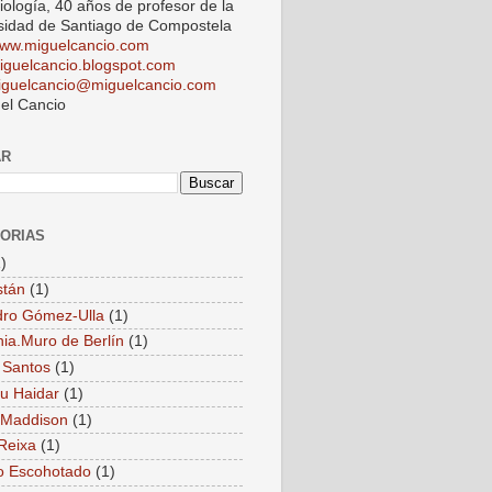
iología, 40 años de profesor de la
sidad de Santiago de Compostela
ww.miguelcancio.com
iguelcancio.blogspot.com
iguelcancio@miguelcancio.com
el Cancio
AR
ORIAS
)
stán
(1)
dro Gómez-Ulla
(1)
ia.Muro de Berlín
(1)
 Santos
(1)
u Haidar
(1)
 Maddison
(1)
Reixa
(1)
o Escohotado
(1)