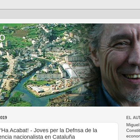
o
019
EL AU
Miguel
'Ha Acabat! - Joves per la Defnsa de la
Consti
lencia nacionalista en Cataluña
econom