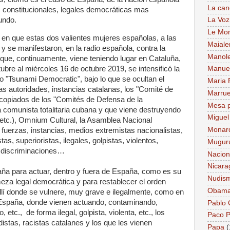
La can
s constitucionales, legales democráticas mas
undo.
La Voz
Le Mo
 en que estas dos valientes mujeres españolas, a las
Maiale
y se manifestaron, en la radio española, contra la
Manol
a, que, continuamente, viene teniendo lugar en Cataluña,
ubre al miércoles 16 de octubre 2019, se intensificó la
Manue
do "Tsunami Democratic", bajo lo que se ocultan el
Maria 
ras autoridades, instancias catalanas, los "Comité de
Marru
copiados de los "Comités de Defensa de la
Mesa p
 comunista totalitaria cubana y que viene destruyendo
Miguel
 etc.), Omnium Cultural, la Asamblea Nacional
Monar
, fuerzas, instancias, medios extremistas nacionalistas,
as, superioristas, ilegales, golpistas, violentos,
Mugur
, discriminaciones…
Nacion
Nicara
ña para actuar, dentro y fuera de España, como es su
Nudis
rmeza legal democrática y para restablecer el orden
Obam
allí donde se vulnere, muy grave e ilegalmente, como en
de España, donde vienen actuando, contaminando,
Pablo
etc., de forma ilegal, golpista, violenta, etc., los
Paco P
distas, racistas catalanes y los que les vienen
Papa
(