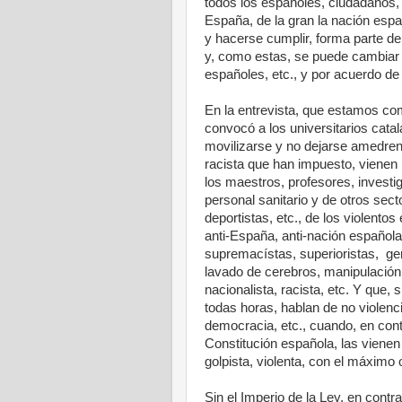
todos los españoles, ciudadanos, 
España, de la gran la nación esp
y hacerse cumplir, forma parte d
y, como estas, se puede cambiar 
españoles, etc., y por acuerdo de
En la entrevista, que estamos com
convocó a los universitarios catal
movilizarse y no dejarse amedrenta
racista que han impuesto, vienen 
los maestros, profesores, investi
personal sanitario y de otros sect
deportistas, etc., de los violentos
anti-España, anti-nación española,
supremacístas, superioristas, gen
lavado de cerebros, manipulación y
nacionalista, racista, etc. Y que,
todas horas, hablan de no violenci
democracia, etc., cuando, en contr
Constitución española, las vienen 
golpista, violenta, con el máximo o
Sin el Imperio de la Ley, en contra