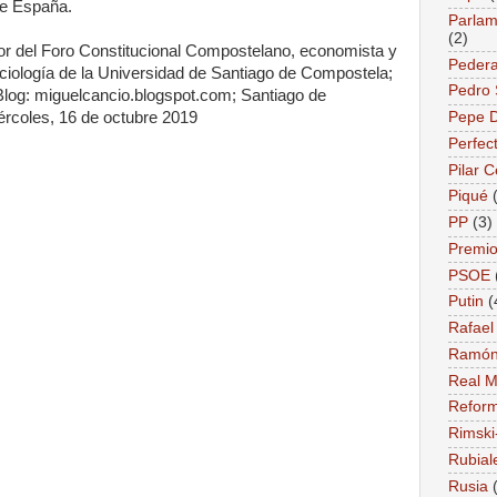
de España.
Parlame
(2)
or del Foro Constitucional Compostelano, economista y
Pedera
ociología de la Universidad de Santiago de Compostela;
Pedro
log: miguelcancio.blogspot.com; Santiago de
rcoles, 16 de octubre 2019
Pepe 
Perfec
Pilar 
Piqué
PP
(3)
Premio
PSOE
Putin
(
Rafael
Ramón
Real M
Reform
Rimski
Rubial
Rusia