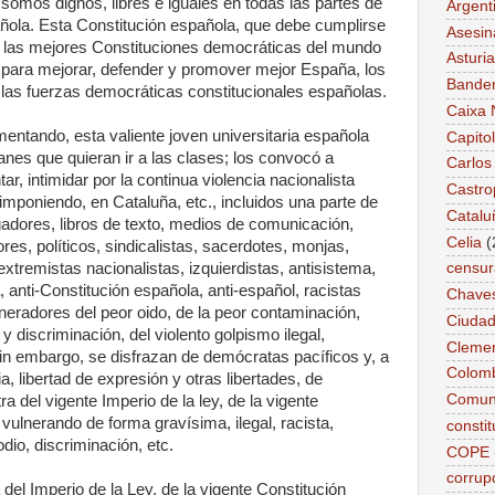
somos dignos, libres e iguales en todas las partes de
Argent
añola. Esta Constitución española, que debe cumplirse
Asesin
e las mejores Constituciones democráticas del mundo
Asturi
para mejorar, defender y promover mejor España, los
Bande
 las fuerzas democráticas constitucionales españolas.
Caixa 
entando, esta valiente joven universitaria española
Capitol
anes que quieran ir a las clases; los convocó a
Carlos
r, intimidar por la continua violencia nacionalista
Castro
imponiendo, en Cataluña, etc., incluidos una parte de
Catalu
gadores, libros de texto, medios de comunicación,
Celia
(
ores, políticos, sindicalistas, sacerdotes, monjas,
 extremistas nacionalistas, izquierdistas, antisistema,
censur
 anti-Constitución española, anti-español, racistas
Chave
eradores del peor oido, de la peor contaminación,
Ciudad
 discriminación, del violento golpismo ilegal,
Cleme
 sin embargo, se disfrazan de demócratas pacíficos y, a
Colom
a, libertad de expresión y otras libertades, de
Comun
a del vigente Imperio de la ley, de la vigente
vulnerando de forma gravísima, ilegal, racista,
constit
dio, discriminación, etc.
COPE
corrup
 del Imperio de la Ley, de la vigente Constitución