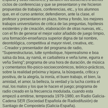
ciclos de conferencias y que se presentaron y me hicieron
propuestas de trabajos, conferencias, etc., y los alumnos
que, en el curso anterior, defendieron, ante la clase, el
profesor y presentaron en plazo, forma y fondo, los mejores
trabajos universitarios de critica de las preguntas, hipótesis
existentes y de creación, elaboración de otras nuevas, etc.,
con el fin de generar el mejor valor añadido de juego limpio,
una formación-enseñanza superior digna de tal nombre,
deontológica, competitiva al mayor nivel, creativa, etc.
- Creador y presentador del programa de radio,
“Superestructuras, lutte symbolique, hiperrealismo e boa
salsa da boa, ay namá, ei carballeira e veña lume, egurra e
veña Swing”; programa de una hora de duración, de música
y comentarios filo-psico-socioeconómicos, teórico-prácticos,
sobre la realidad próxima y lejana, la búsqueda, crítica y
positiva, de la alegría, la ironía, el buen trabajo, el bien, la
amistad, el amor, la belleza, la verdad y la lucha contra el
mal, los malos y los que le hacen el juego; programa de
radio creado en la frecuencia modulada, cuando esta
empezó a emitirse, temporada 1979-1980, en Radio Galicia-
Cadena SER (Sociedad Española de Radiodifusión) de
Santiago de Compostela (Galicia-España).