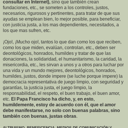
consultar en Internet),
sino que también crean
fundaciones, etc., se someten a los controles, justos,
necesarios, rigurosos y pertinentes, para tratar de que sus
ayudas se emplean bien, lo mejor posible, para beneficiar,
con justicia justa, a los mas dependientes, necesitados, a
los que mas sufren, etc.
¡Ojo!, ¡Mucho ojo!, tantos lo que dan como los que reciben,
como los que miden, evalúan, controlan, etc., deben ser
deontológicos, honrados, humildes y tratar de que las
donaciones, la solidaridad, el humanitarismo, la caridad, la
misericordia, etc., les sirvan a unos y a otros para luchar por
una vida y un mundo mejores, deontológicos, honrados,
humildes, justos, donde impere (se luche porque impere) la
democracia representativa de juego limpio, con seguridad y
garantías, la justicia justa, el juego limpio, la
responsabilidad, el respeto, el buen trabajo, el buen amor,
etc.
El Papa Francisco ha dicho, y, en esto,
humildemente, estoy de acuerdo con él, que el amor
debe manifestarse, no solo con buenas palabras, sino
también con buenas, justas obras
.
ALTRUISMO, BENEFICENCIA, MEDIOS DE COMUNICACIÓN Y