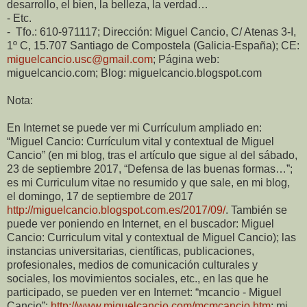
desarrollo, el bien, la belleza, la verdad…
- Etc.
- Tfo.: 610-971117; Dirección: Miguel Cancio, C/ Atenas 3-I,
1º C, 15.707 Santiago de Compostela (Galicia-España); CE:
miguelcancio.usc@gmail.com
; Página web:
miguelcancio.com; Blog: miguelcancio.blogspot.com
Nota:
En Internet se puede ver mi Currículum ampliado en:
“Miguel Cancio: Currículum vital y contextual de Miguel
Cancio” (en mi blog, tras el artículo que sigue al del sábado,
23 de septiembre 2017, “Defensa de las buenas formas…”;
es mi Curriculum vitae no resumido y que sale, en mi blog,
el domingo, 17 de septiembre de 2017
http://miguelcancio.blogspot.com.es/2017/09/
. También se
puede ver poniendo en Internet, en el buscador: Miguel
Cancio: Curriculum vital y contextual de Miguel Cancio); las
instancias universitarias, científicas, publicaciones,
profesionales, medios de comunicación culturales y
sociales, los movimientos sociales, etc., en las que he
participado, se pueden ver en Internet: “mcancio - Miguel
Cancio”:
http://www.miguelcancio.com/mcmcancio.htm
; mi