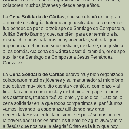
colaboren muchos jóvenes y desde pequeñitos.
La
Cena Solidaria de Cáritas,
que se celebró en un gran
ambiente de alegría, fraternidad y positividad, al comienzo
fue bendecida por el arzobispo de Santiago de Compostela,
Julián Barrio Barrio y que, también, para dar termino a la
misma, dijo unas palabras, muy acertadas, sobre la gran
importancia del humanismo cristiano, de darse, con justicia,
a los demás. Ala cena de
Cáritas
asistió, también, el obispo
auxiliar de Santiago de Compostela Jesús Fernández
González.
La
Cena Solidaria de Cáritas
estuvo muy bien organizada,
colaboraron muchos jóvenes y su mantenedor al micrófono,
que estuvo muy bien, dio cuenta y cantó, al comienzo y al
final, la canción compuesta y distribuida en papel a todos
los asistentes, titulada “Sé valiente”, y que dice: “Esta es la
cena solidaria/ en la que todos compartimos el pan/ Juntos
vamos llevando la esperanza/ allí donde hay gran
necesidad/ Sé valiente, la misión te espera/ somos uno en
la adversidad/ Dios es amor, es fuente de agua viva/ y mira
a Jesús/ que nos trae la alegría/ Cristo es la luz/ que hoy