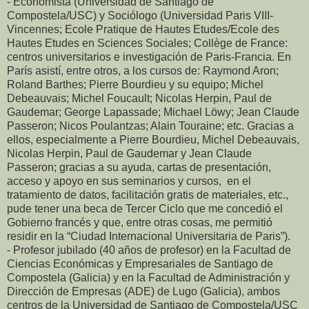
- Economista (Universidad de Santiago de
Compostela/USC) y Sociólogo (Universidad Paris VIII-
Vincennes; Ecole Pratique de Hautes Etudes/Ecole des
Hautes Etudes en Sciences Sociales; Collège de France:
centros universitarios e investigación de Paris-Francia. En
París asistí, entre otros, a los cursos de: Raymond Aron;
Roland Barthes; Pierre Bourdieu y su equipo; Michel
Debeauvais; Michel Foucault; Nicolas Herpin, Paul de
Gaudemar; George Lapassade; Michael Löwy; Jean Claude
Passeron; Nicos Poulantzas; Alain Touraine; etc. Gracias a
ellos, especialmente a Pierre Bourdieu, Michel Debeauvais,
Nicolas Herpin, Paul de Gaudemar y Jean Claude
Passeron; gracias a su ayuda, cartas de presentación,
acceso y apoyo en sus seminarios y cursos, en el
tratamiento de datos, facilitación gratis de materiales, etc.,
pude tener una beca de Tercer Ciclo que me concedió el
Gobierno francés y que, entre otras cosas, me permitió
residir en la “Ciudad Internacional Universitaria de Paris”).
- Profesor jubilado (40 años de profesor) en la Facultad de
Ciencias Económicas y Empresariales de Santiago de
Compostela (Galicia) y en la Facultad de Administración y
Dirección de Empresas (ADE) de Lugo (Galicia), ambos
centros de la Universidad de Santiago de Compostela/USC