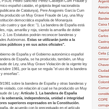
la, PSOE Pedro Sánchez Pérez-Castejón Cum Fraude y
Argent
ico español catalán, el golpista ilegal nacionalista
Asesin
publicana de Catalunya), Pere Aragonés García Cum
Asturi
se ha producido un Muy Grave Fraude de Ley, una Muy
Bande
nstitución democrática española de Monarquía
Caixa 
iculo cuatro y que dice: "1. La bandera de España está
es, roja, amarilla y roja, siendo la amarilla de doble
Capitol
s: 2. Los Estatutos podrán reconocer banderas y
Carlos
dades Autónomas.
Estas se utilizarán junto a la
Castro
ios públicos y en sus actos oficiales".
Catalu
Celia
(
 Gobierno de España y el Gobierno autonómico español
a bandera de España, se ha producido, también, un Muy
censur
ude de Ley, una Muy Grave Violación de la vigente ley
Chave
ctubre 1981, por la que se regula "el uso de la bandera
Ciudad
 y enseñas".
Cleme
Colom
 39/1981 sobre la bandera de España y otras banderas y
Comun
e violado, con relación al cual se ha producido un Muy
aude de Ley:
Artículo 1. La bandera de España
constit
e la soberanía, independencia, unidad e integridad
COPE
alores superiores expresados en la Constitución
.
corrup
paña, de acuerdo con lo preceptuado en el artículo