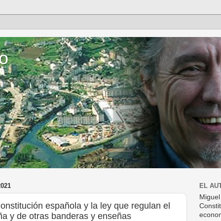
o
021
EL AU
Miguel
onstitución española y la ley que regulan el
Consti
ña y de otras banderas y enseñas
econom