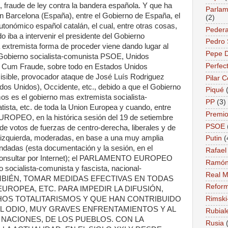
 fraude de ley contra la bandera española. Y que ha
Parlame
, en Barcelona (España), entre el Gobierno de España, el
(2)
tonómico español catalán, el cual, entre otras cosas,
Pedera
 iba a intervenir el presidente del Gobierno
Pedro
 extremista forma de proceder viene dando lugar al
Pepe 
 Gobierno socialista-comunista PSOE, Unidos
Perfec
. Cum Fraude, sobre todo en Estados Unidos
sible, provocador ataque de José Luís Rodriguez
Pilar 
dos Unidos), Occidente, etc., debido a que el Gobierno
Piqué
 es el gobierno mas extremista socialista-
PP
(3)
tista, etc. de toda la Union Europea y cuando, entre
Premio
OPEO, en la histórica sesión del 19 de setiembre
PSOE
e votos de fuerzas de centro-derecha, liberales y de
-izquierda, moderadas, en base a una muy amplia
Putin
(
dadas (esta documentación y la sesión, en el
Rafael
 consultar por Internet); el PARLAMENTO EUROPEO
Ramón
o socialista-comunista y fascista, nacional-
Real M
 TAMBIÉN, TOMAR MEDIDAS EFECTIVAS EN TODAS
Reform
UROPEA, ETC. PARA IMPEDIR LA DIFUSIÓN,
OS TOTALITARISMOS Y QUE HAN CONTRIBUIDO
Rimski
L ODIO, MUY GRAVES ENFRENTAMIENTOS Y AL
Rubial
 NACIONES, DE LOS PUEBLOS. CON LA
Rusia