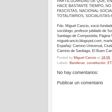
PARTICULARIDAD DE QUE, EN 
HACE BASTANTE TIEMPO, NO
FASCISTAS, NACIONAL-SOCIALI
TOTALITARIOS, SOCIALISTA
Fdo. Miguel Cancio, socio fundad
sociólogo, profesor jubilado de So
Santiago de Compostela; Página 
miguelcancio.blogspot.com; marte
España): Camino Universal, Ciudad
Camino de Santiago, El Buen Ca
Posted by
Miguel Cancio
at
18:05
Labels:
Banderas
,
constitución
,
ET
No hay comentarios:
Publicar un comentario