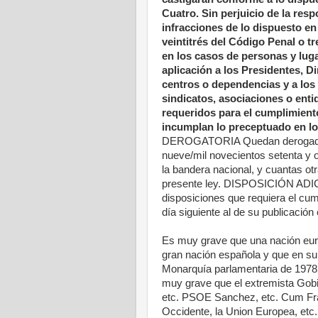
Cuatro. Sin perjuicio de la res
infracciones de lo dispuesto en e
veintitrés del Código Penal o tr
en los casos de personas y luga
aplicación a los Presidentes, Di
centros o dependencias y a los 
sindicatos, asociaciones o enti
requeridos para el cumplimiento
incumplan lo preceptuado en los
DEROGATORIA Quedan derogados e
nueve/mil novecientos setenta y o
la bandera nacional, y cuantas ot
presente ley. DISPOSICIÓN ADICI
disposiciones que requiera el cump
día siguiente al de su publicación 
Es muy grave que una nación euro
gran nación española y que en su
Monarquía parlamentaria de 1978 d
muy grave que el extremista Gobie
etc. PSOE Sanchez, etc. Cum Fra
Occidente, la Union Europea, etc., 