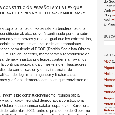
de Soc
Univer
A CONSTITUCIÓN ESPAÑOLA Y LA LEY QUE
Web:
w
NDERA DE ESPAÑA Y DE OTRAS BANDERAS Y
Blog:
m
mail:
m
© Migu
ue a España, la nación española, su bandera nacional,
onstitucional, etc., se verá continuado por otro sobre
BUSC
asuna y sus brazos y que, al igual que los extremistas,
 socialistas-comunistas, izquierdistas separatistas
, vienen permitiendo al PSOE (Partido Socialista Obrero
. Cum Fraude, acceder, mantenerse y reproducirse en
CATEG
ar de muy injustos privilegios, contaminar, lavar los
ABC
(1
e la continua propaganda y marketing embaucadores,
Afgani
dios de comunicación y otras instancias de
Alejan
lificar, deslegitimar, ningunear y linchar a sus
ores y críticos democráticos, a los que convierten en
Aleman
Amara
Aminat
 inadmisible constitucionalmente, reunión oficial,
Angus
 y su unidad-integridad democrática constitucional,
Anton 
uña-Gobierno autonómico catalán español, en Barcelona
Antoni
5 de setiembre 2021, entre el presidente del Gobierno