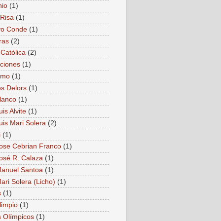
nio
(1)
Risa
(1)
vo Conde
(1)
ras
(2)
 Católica
(2)
ciones
(1)
smo
(1)
s Delors
(1)
lanco
(1)
is Alvite
(1)
uis Mari Solera
(2)
i
(1)
ose Cebrian Franco
(1)
osé R. Calaza
(1)
anuel Santoa
(1)
ari Solera (Licho)
(1)
s
(1)
limpio
(1)
 Olímpicos
(1)