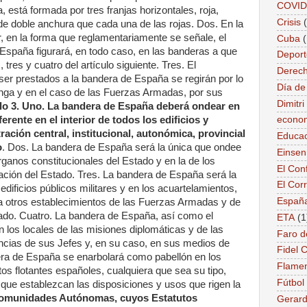
COVID
, está formada por tres franjas horizontales, roja,
Crisis
a de doble anchura que cada una de las rojas. Dos. En la
r, en la forma que reglamentariamente se señale, el
Cuba
spaña figurará, en todo caso, en las banderas a que
Deport
 tres y cuatro del artículo siguiente. Tres. El
Derec
ser prestados a la bandera de España se regirán por lo
Día de
nga y en el caso de las Fuerzas Armadas, por sus
Dimitr
lo 3. Uno. La bandera de España deberá ondear en
ferente en el interior de todos los edificios y
econo
ración central, institucional, autonómica, provincial
Educac
o
. Dos. La bandera de España será la única que ondee
Einse
rganos constitucionales del Estado y en la de los
El Conf
ación del Estado. Tres. La bandera de España será la
El Cor
edificios públicos militares y en los acuartelamientos,
Españ
a otros establecimientos de las Fuerzas Armadas y de
ado. Cuatro. La bandera de España, así como el
ETA
(1
los locales de las misiones diplomáticas y de las
Faro d
encias de sus Jefes y, en su caso, en sus medios de
Fidel 
dera de España se enarbolará como pabellón en los
Flame
s flotantes españoles, cualquiera que sea su tipo,
Fútbol
o que establezcan las disposiciones y usos que rigen la
 Comunidades Autónomas, cuyos Estatutos
Gerard