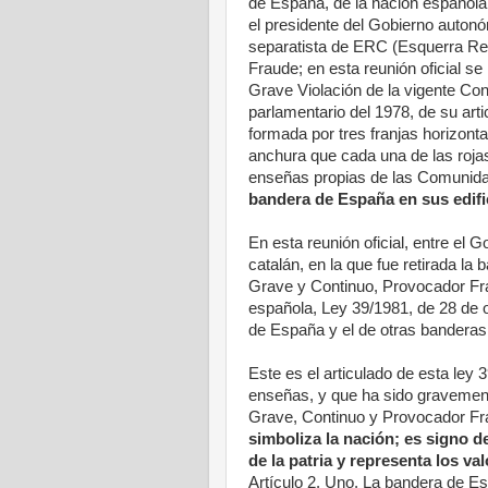
de España, de la nación españo
el presidente del Gobierno autonóm
separatista de ERC (Esquerra Re
Fraude; en esta reunión oficial 
Grave Violación de la vigente Co
parlamentario del 1978, de su art
formada por tres franjas horizontal
anchura que cada una de las roja
enseñas propias de las Comuni
bandera de España en sus edific
En esta reunión oficial, entre el
catalán, en la que fue retirada l
Grave y Continuo, Provocador Fra
española, Ley 39/1981, de 28 de o
de España y el de otras banderas
Este es el articulado de esta ley
enseñas, y que ha sido gravement
Grave, Continuo y Provocador Fr
simboliza la nación; es signo d
de la patria y representa los v
Artículo 2. Uno. La bandera de Es