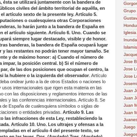
 ésta se utilizará juntamente con la bandera de
Gorgo
blicos civiles del ámbito territorial de aquélla, en
Grupo 
l artículo sexto de la presente ley. Artículo 5.
Gusta
putaciones o cualesquiera otras Corporaciones
Hondu
anderas, lo harán junto a la bandera de España en
n el artículo siguiente. Artículo 6. Uno. Cuando se
Iglesia
upará siempre lugar destacado, visible y de honor.
Inunda
n otras banderas, la bandera de España ocupará lugar
Islami
 y las restantes no podrán tener mayor tamaño. Se
Jacque
nte y de máximo honor: a) Cuando el número de
Jose B
impar, la posición central. b) Si el número de
Jose Lu
ar, de las dos posiciones que ocupan el centro, la
si la hubiere o la izquierda del observador
. Artículo
Jose L
eba ondear junto a la de otros Estados o naciones lo
Josem
usos internacionales que rigen esta materia en las
Juan J
o con las disposiciones y reglamentos internos de las
Juan J
es y las conferencias internacionales. Artículo 8. Se
Juan M
era de España de cualesquiera símbolos o siglas de
ociaciones o entidades privadas.
Artículo 9. Las
Juan M
o las infracciones de esta Ley, restableciendo la
Juane
cada.
Artículo 10. Uno. Los ultrajes y ofensas a la
Juego 
mpladas en el artículo 4 del presente texto, se
Juegos
sto en las leyes. Dos. (Anulado) Tres. (Anulado).