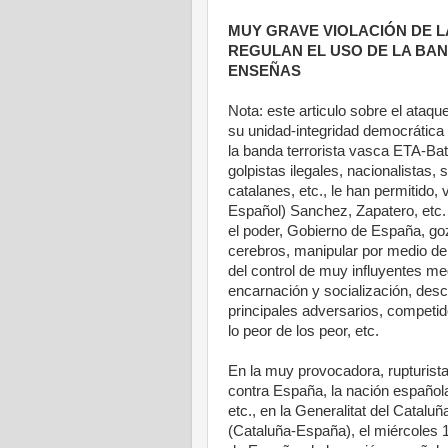
MUY GRAVE VIOLACIÓN DE L
REGULAN EL USO DE LA BA
ENSEÑAS
Nota: este articulo sobre el ataq
su unidad-integridad democrática c
la banda terrorista vasca ETA-Bat
golpistas ilegales, nacionalistas,
catalanes, etc., le han permitido
Español) Sanchez, Zapatero, etc
el poder, Gobierno de España, goz
cerebros, manipular por medio d
del control de muy influyentes me
encarnación y socialización, desca
principales adversarios, competid
lo peor de los peor, etc.
En la muy provocadora, rupturista,
contra España, la nación española
etc., en la Generalitat del Catal
(Cataluña-España), el miércoles 1