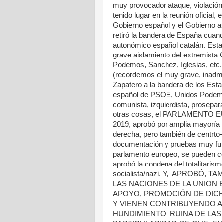
muy provocador ataque, violación,
tenido lugar en la reunión oficial
Gobierno español y el Gobierno au
retiró la bandera de España cuando
autonómico español catalán. Esta
grave aislamiento del extremista
Podemos, Sanchez, Iglesias, etc
(recordemos el muy grave, inadmi
Zapatero a la bandera de los Esta
español de PSOE, Unidos Podemos
comunista, izquierdista, prosepara
otras cosas, el PARLAMENTO EUR
2019, aprobó por amplia mayoría d
derecha, pero también de centrto
documentación y pruebas muy fun
parlamento europeo, se pueden
aprobó la condena del totalitarism
socialista/nazi. Y, APROBÓ,
LAS NACIONES DE LA UNION E
APOYO, PROMOCIÓN DE DICH
Y VIENEN CONTRIBUYENDO A
HUNDIMIENTO, RUINA DE LAS