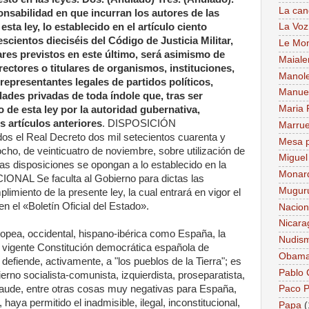
La can
ponsabilidad en que incurran los autores de las
sta ley, lo establecido en el artículo ciento
La Voz
escientos dieciséis del Código de Justicia Militar,
Le Mo
res previstos en este último, será asimismo de
Maiale
rectores o titulares de organismos, instituciones,
Manol
representantes legales de partidos políticos,
Manue
dades privadas de toda índole que, tras ser
Maria 
 de esta ley por la autoridad gubernativa,
 artículos anteriores
. DISPOSICIÓN
Marru
l Real Decreto dos mil setecientos cuarenta y
Mesa p
cho, de veinticuatro de noviembre, sobre utilización de
Miguel
ras disposiciones se opongan a lo establecido en la
Monar
ONAL Se faculta al Gobierno para dictas las
Mugur
limiento de la presente ley, la cual entrará en vigor el
en el «Boletín Oficial del Estado».
Nacion
Nicara
pea, occidental, hispano-ibérica como España, la
Nudis
 vigente Constitución democrática española de
Obam
efiende, activamente, a "los pueblos de la Tierra"; es
Pablo
rno socialista-comunista, izquierdista, proseparatista,
ude, entre otras cosas muy negativas para España,
Paco P
haya permitido el inadmisible, ilegal, inconstitucional,
Papa
(