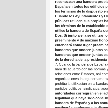
reconozcan una bandera propia,
España en todos los edificios pú
los términos de lo dispuesto en e
Cuando los Ayuntamientos y Di
públicas utilicen sus propias b
los términos de lo establecido e
utilice la bandera de España oc
Dos. Si junto a ella se utiliza
preeminente y de máximo honor
entenderá como lugar preemine
banderas que ondeen juntas sea 
banderas que ondeen juntas es p
de la derecha de la presidencia 
7. Cuando la bandera de España d
hará de acuerdo con las normas y 
relaciones entre Estados, así com
organizaciones intergubernamental
prohíbe la utilización en la band
partidos políticos, sindicatos, as
autoridades corregirán en el act
legalidad que haya sido concul
bandera de España y a las conte
castigarán conforme a lo dispue