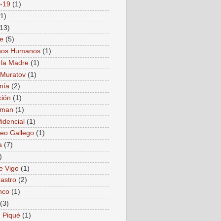
-19
(1)
(1)
(13)
e
(5)
hos Humanos
(1)
 la Madre
(1)
i Muratov
(1)
mía
(2)
ión
(1)
nman
(1)
idencial
(1)
reo Gallego
(1)
a
(7)
)
e Vigo
(1)
Castro
(2)
nco
(1)
(3)
 Piqué
(1)