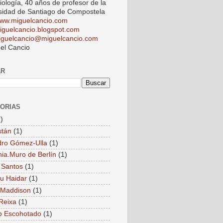
iología, 40 años de profesor de la
sidad de Santiago de Compostela
ww.miguelcancio.com
iguelcancio.blogspot.com
iguelcancio@miguelcancio.com
el Cancio
AR
ORIAS
)
stán
(1)
dro Gómez-Ulla
(1)
ia.Muro de Berlín
(1)
 Santos
(1)
u Haidar
(1)
 Maddison
(1)
Reixa
(1)
o Escohotado
(1)