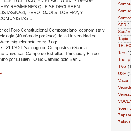
LA ACTUALIDAD, EN EL SIGLO XXI Y DESDE
Samar
 HAY REGÍMENES QUE SE DECLAREN
Samue
STAS/NAZI, PERO ¡OJO! SI LOS HAY, Y
Santia
S-COMUNISTAS…
SER
(1
or del Foro Constitucional Compostelano, economista y
Sudán
ciología (40 años de profesor) de la Universidad de
Tapia 
Web: miguelcancio.com; Blog:
TELE
s, 21-09-21 Santiago de Compostela (Galicia-
Teo
(1
 Universal, Campo de Estrellas, Principio y Fin del
mino por El Bien, "O Bo Camiño polo Ben"…
Trump
TVG
(
A
USA
(1
Vacun
Vegad
Venezu
VOCE
Yoani 
Zapate
Zelaya