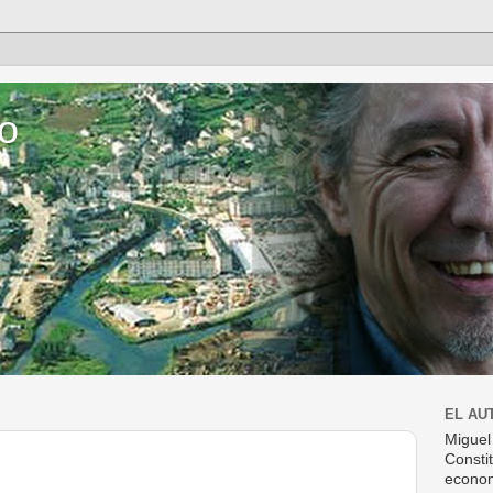
o
EL AU
Miguel
Consti
econom