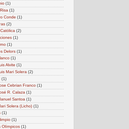
nio
(1)
Risa
(1)
vo Conde
(1)
ras
(2)
 Católica
(2)
ciones
(1)
smo
(1)
s Delors
(1)
lanco
(1)
is Alvite
(1)
uis Mari Solera
(2)
i
(1)
ose Cebrian Franco
(1)
osé R. Calaza
(1)
anuel Santoa
(1)
ari Solera (Licho)
(1)
s
(1)
limpio
(1)
 Olímpicos
(1)