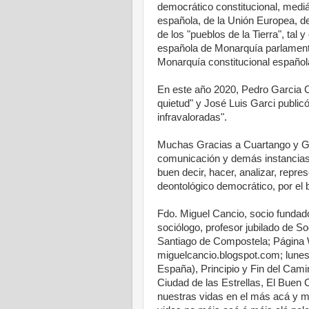
democrático constitucional, mediát
española, de la Unión Europea, d
de los "pueblos de la Tierra", tal
española de Monarquía parlamentar
Monarquía constitucional españo
En este año 2020, Pedro Garcia Cua
quietud" y José Luis Garci publicó
infravaloradas".
Muchas Gracias a Cuartango y Ga
comunicación y demás instancias 
buen decir, hacer, analizar, repre
deontológico democrático, por el
Fdo. Miguel Cancio, socio fundad
sociólogo, profesor jubilado de So
Santiago de Compostela; Página 
miguelcancio.blogspot.com; lunes
España), Principio y Fin del Cam
Ciudad de las Estrellas, El Bue
nuestras vidas en el más acá y m