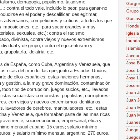
talismo, demagogia, populismo, tajadismo,
Gorgo
…; contra el todo vale, incluido lo peor, para ganar-no
Grupo 
ducirse en el poder y descalificar, deslegitimar,
Gusta
les adversarios, competidores y críticos, a todos los que
Hondu
 imposiciones, etc., para sacar grandes y muy
eriales, sexuales, etc.); contra el racismo
Iglesia
sado, divinista, contra viejos y nuevos extremismos
Inunda
 individual y de grupo, contra el egocentrismo y
Islami
 grupolatría, idolatría, etc.
Jacque
Jose B
s de España, como Cuba, Argentina y Venezuela, que
as ricas del mundo, las que, junto a Estados Unidos,
Jose Lu
rte de ellos españoles; estas naciones hermanas,
Jose L
 y gestión, a la muy grave dominación, contaminación,
Josem
todo tipo de corrupción, juegos sucios, etc., llevados
Juan J
istas socialistas-comunistas, populistas, corruptores-
Juan J
iores, con viejos y nuevos extremismos identitarios,
Juan M
, lavadores de cerebros, manipuladores, etc.; estas
ina y Venezuela, que formaban parte de las mas ricas
Juan M
gravemente, socioeconómica, empresarial, ética y
Juane
ínimo mensual cubano, 15 euros; salario mínimo
Juego 
euros; y salario mínimo mensual argentino, 270 euros.
Juegos