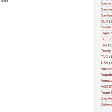
o Ben
Samar
Samue
Santia
SER
(1
Sudán
Tapia 
TELE
Teo
(1
Trump
TVG
(
USA
(1
Vacun
Vegad
Venezu
VOCE
Yoani 
Zapate
Zelaya