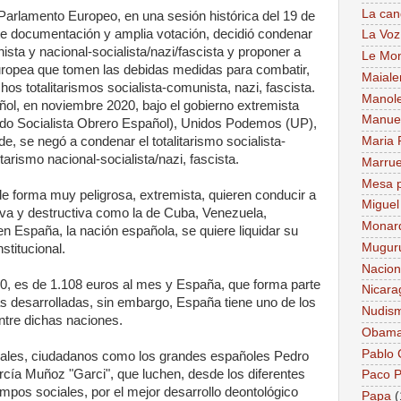
La can
Parlamento Europeo, en una sesión histórica del 19 de
e documentación y amplia votación, decidió condenar
La Voz
nista y nacional-socialista/nazi/fascista y proponer a
Le Mo
uropea que tomen las debidas medidas para combatir,
Maiale
ichos totalitarismos socialista-comunista, nazi, fascista.
Manol
ol, en noviembre 2020, bajo el gobierno extremista
Manue
ido Socialista Obrero Español), Unidos Podemos (UP),
e, se negó a condenar el totalitarismo socialista-
Maria 
tarismo nacional-socialista/nazi, fascista.
Marru
Mesa p
e forma muy peligrosa, extremista, quieren conducir a
Miguel
iva y destructiva como la de Cuba, Venezuela,
Monar
 en España, la nación española, se quiere liquidar su
Mugur
stitucional.
Nacion
20, es de 1.108 euros al mes y España, que forma parte
Nicara
 desarrolladas, sin embargo, España tiene uno de los
Nudis
ntre dichas naciones.
Obam
Pablo
ales, ciudadanos como los grandes españoles Pedro
cía Muñoz "Garci", que luchen, desde los diferentes
Paco P
mpos sociales, por el mejor desarrollo deontológico
Papa
(