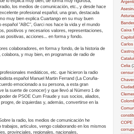
ue lo explica muy bien, de forma muy rigurosa,
Argent
a radio, los medios de comunicación, etc., y desde hace
Asesin
excelente profesional español, una gran, destacada
Asturi
omo muy bien explica Cuartango en su muy buen
Bande
co español "ABC", Garci nos hace la vida y el mundo
Caixa 
s, positivos y necesarios valores, representaciones,
icas positivas, acciones... en forma y fondo.
Capitol
Carlos
ores colaboradores, en forma y fondo, de la historia de
Castro
, colabora, y muy bien, en programas de radio de
Catalu
Celia
(
rofesionales mediáticos, etc. que hicieron la radio
censur
riodista español Manuel Martin Ferrand (La Coruña-
Chave
ecuerdo emocionado a su persona, a esta gran
Ciudad
ve la suerte de conocer) y que llevó al Número 1 de
Cleme
el poder de PSOE Cum Fraude y sus socios, aliados,
Colom
er progre, de izquierdas y, además, convertirse en la
Comun
constit
 Sobre la radio, los medios de comunicación he
COPE
o trabajos, artículos, vengo colaborando en los mismos
corrup
es, provinciales, regionales, nacionales,