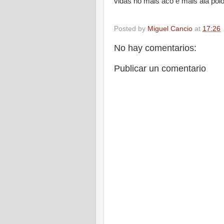
vidas no máis acó é máis alá pol
Posted by
Miguel Cancio
at
17:26
No hay comentarios:
Publicar un comentario