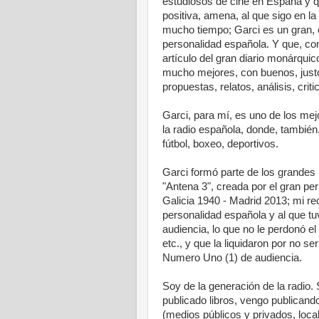
estudiosos de cine en España y q
positiva, amena, al que sigo en l
mucho tiempo; Garci es un gran, 
personalidad española. Y que, c
artículo del gran diario monárqui
mucho mejores, con buenos, justo
propuestas, relatos, análisis, crit
Garci, para mí, es uno de los mej
la radio española, donde, también
fútbol, boxeo, deportivos.
Garci formó parte de los grandes p
"Antena 3", creada por el gran pe
Galicia 1940 - Madrid 2013; mi r
personalidad española y al que tu
audiencia, lo que no le perdonó 
etc., y que la liquidaron por no s
Numero Uno (1) de audiencia.
Soy de la generación de la radio.
publicado libros, vengo publicand
(medios públicos y privados, local