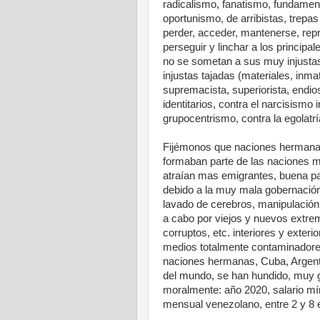
radicalismo, fanatismo, fundamen
oportunismo, de arribistas, trepas
perder, acceder, mantenerse, repro
perseguir y linchar a los principa
no se sometan a sus muy injustas
injustas tajadas (materiales, inmat
supremacista, superiorista, endio
identitarios, contra el narcisismo
grupocentrismo, contra la egolatría,
Fijémonos que naciones hermana
formaban parte de las naciones m
atraían mas emigrantes, buena pa
debido a la muy mala gobernación
lavado de cerebros, manipulación, 
a cabo por viejos y nuevos extrem
corruptos, etc. interiores y exter
medios totalmente contaminadores
naciones hermanas, Cuba, Argent
del mundo, se han hundido, muy 
moralmente: año 2020, salario m
mensual venezolano, entre 2 y 8 