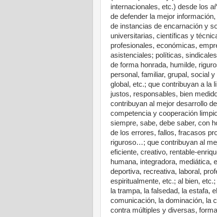
internacionales, etc.) desde los a
de defender la mejor información,
de instancias de encarnación y soc
universitarias, científicas y técnic
profesionales, económicas, empres
asistenciales; políticas, sindical
de forma honrada, humilde, riguro
personal, familiar, grupal, social y
global, etc.; que contribuyan a la li
justos, responsables, bien medido
contribuyan al mejor desarrollo de
competencia y cooperación limpios
siempre, sabe, debe saber, con h
de los errores, fallos, fracasos p
riguroso…; que contribuyan al mej
eficiente, creativo, rentable-enriq
humana, integradora, mediática, edu
deportiva, recreativa, laboral, pro
espiritualmente, etc.; al bien, etc
la trampa, la falsedad, la estafa, 
comunicación, la dominación, la c
contra múltiples y diversas, form