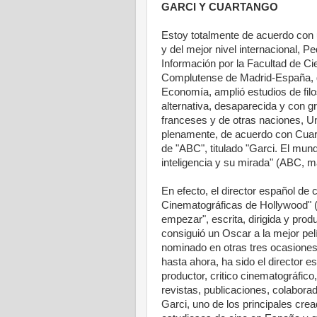
GARCI Y CUARTANGO
Estoy totalmente de acuerdo con u
y del mejor nivel internacional, P
Información por la Facultad de Ci
Complutense de Madrid-España, do
Economía, amplió estudios de filos
alternativa, desaparecida y con g
franceses y de otras naciones, Un
plenamente, de acuerdo con Cuart
de "ABC", titulado "Garci. El mu
inteligencia y su mirada" (ABC, m
En efecto, el director español de
Cinematográficas de Hollywood" (
empezar", escrita, dirigida y prod
consiguió un Oscar a la mejor pelí
nominado en otras tres ocasiones
hasta ahora, ha sido el director e
productor, critico cinematográfico
revistas, publicaciones, colabora
Garci, uno de los principales cre