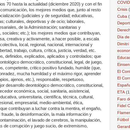
COVID
ños 70 hasta la actualidad (diciembre 2020) y con el fin
Crisis
 comunicación, los mejores medios que, junto al resto
ialización (judiciales y de seguridad; educativas,
Cuba
as; culturales, deportivas y de ocio; laborales,
Deport
ariales, de la Administración; sanitarias y
Derec
es, sociales; etc.); los mejores medios que contribuyan,
Día de
sa, creativa y activamente, a hacer posible, a escala
Dimitr
 colectiva, local, regional, nacional, internacional y
bertad, trabajo, cultura, crítica, justicia, verdad, etc.
econo
s, definidos, explicados, aplicados y controlados; que
Educac
ontológico democrático, constitucional, legal, de juego,
Einse
, competente, critico positivo fundado, humilde (que,
El Conf
onradez, mucha humildad y el máximo rigor, aprender
El Cor
ropios, ajenos, etc.), responsable, respetuoso,
or desarrollo deontológico democrático, constitucional,
Españ
uecedor económica, social, sanitaria, asistencial,
ETA
(1
cativa, universitaria, científica, técnica, cultural,
Faro d
fesional, empresarial, medio-ambiental, ética,
Fidel 
.; que contribuyan a luchar contra la mentira, el engaño,
Flame
el fraude, la desinformación, la mala información y
Fútbol
ontaminación, el lavado de cerebros, la manipulación,
as de corrupción y juego sucio, de extremismo,
Gerard