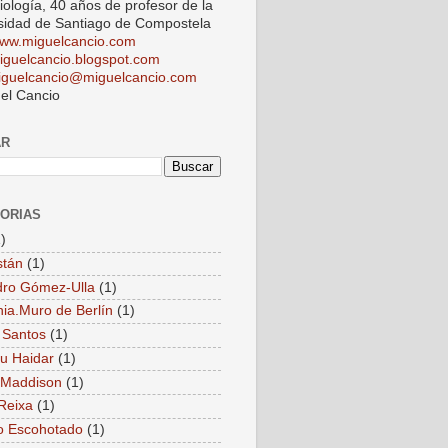
iología, 40 años de profesor de la
sidad de Santiago de Compostela
ww.miguelcancio.com
iguelcancio.blogspot.com
iguelcancio@miguelcancio.com
el Cancio
AR
ORIAS
)
stán
(1)
dro Gómez-Ulla
(1)
ia.Muro de Berlín
(1)
 Santos
(1)
u Haidar
(1)
 Maddison
(1)
Reixa
(1)
o Escohotado
(1)