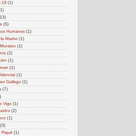
-19
(1)
(1)
(13)
e
(5)
hos Humanos
(1)
 la Madre
(1)
i Muratov
(1)
mía
(2)
ión
(1)
nman
(1)
idencial
(1)
reo Gallego
(1)
a
(7)
)
e Vigo
(1)
Castro
(2)
nco
(1)
(3)
 Piqué
(1)