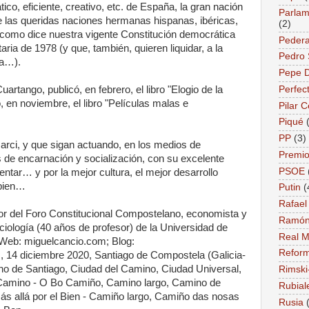
ico, eficiente, creativo, etc. de España, la gran nación
Parlame
e las queridas naciones hermanas hispanas, ibéricas,
(2)
 y como dice nuestra vigente Constitución democrática
Pedera
ia de 1978 (y que, también, quieren liquidar, a la
Pedro
la…).
Pepe 
Perfec
rtango, publicó, en febrero, el libro "Elogio de la
, en noviembre, el libro "Películas malas e
Pilar 
Piqué
PP
(3)
rci, y que sigan actuando, en los medios de
Premio
de encarnación y socialización, con su excelente
PSOE
sentar… y por la mejor cultura, el mejor desarrollo
 bien…
Putin
(
Rafael
or del Foro Constitucional Compostelano, economista y
Ramón
ciología (40 años de profesor) de la Universidad de
Real M
Web: miguelcancio.com; Blog:
Reform
, 14 diciembre 2020, Santiago de Compostela (Galicia-
ino de Santiago, Ciudad del Camino, Ciudad Universal,
Rimski
n Camino - O Bo Camiño, Camino largo, Camino de
Rubial
ás allá por el Bien - Camiño largo, Camiño das nosas
Rusia