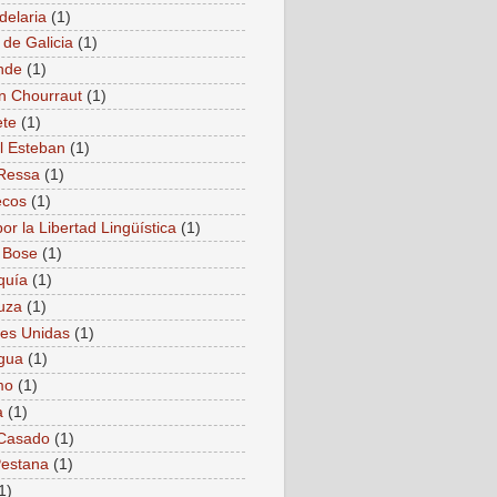
delaria
(1)
 de Galicia
(1)
nde
(1)
n Chourraut
(1)
ete
(1)
l Esteban
(1)
Ressa
(1)
ecos
(1)
or la Libertad Lingüística
(1)
 Bose
(1)
quía
(1)
uza
(1)
es Unidas
(1)
gua
(1)
mo
(1)
a
(1)
 Casado
(1)
estana
(1)
1)