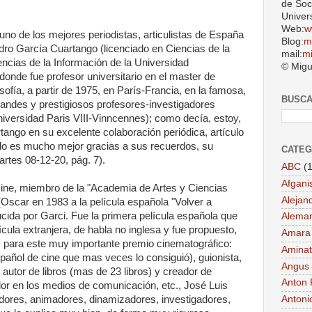
de Soc
Univer
Web:
w
no de los mejores periodistas, articulistas de España
Blog:
m
edro García Cuartango (licenciado en Ciencias de la
mail:
m
encias de la Información de la Universidad
© Migu
nde fue profesor universitario en el master de
ofía, a partir de 1975, en París-Francia, en la famosa,
BUSC
randes y prestigiosos profesores-investigadores
iversidad Paris VIII-Vinncennes); como decía, estoy,
ango en su excelente colaboración periódica, artículo
ndo es mucho mejor gracias a sus recuerdos, su
CATEG
artes 08-12-20, pág. 7).
ABC
(1
Afgani
 cine, miembro de la "Academia de Artes y Ciencias
Alejan
Oscar en 1983 a la película española "Volver a
ucida por Garci. Fue la primera película española que
Aleman
cula extranjera, de habla no inglesa y fue propuesto,
Amara
 para este muy importante premio cinematográfico:
Aminat
spañol de cine que mas veces lo consiguió), guionista,
Angus
, autor de libros (mas de 23 libros) y creador de
Anton 
dor en los medios de comunicación, etc., José Luis
adores, animadores, dinamizadores, investigadores,
Antoni