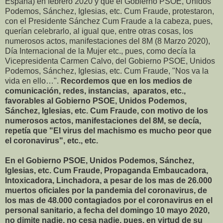
España) en febrero 2020 y que el Gobierno PSOE, Unidos
Podemos, Sánchez, Iglesias, etc. Cum Fraude, protestaron,
con el Presidente Sánchez Cum Fraude a la cabeza, pues,
querían celebrarlo, al igual que, entre otras cosas, los
numerosos actos, manifestaciones del 8M (8 Marzo 2020),
Día Internacional de la Mujer etc., pues, como decía la
Vicepresidenta Carmen Calvo, del Gobierno PSOE, Unidos
Podemos, Sánchez, Iglesias, etc. Cum Fraude, "Nos va la
vida en ello…".
Recordemos que en los medios de
comunicación, redes, instancias, aparatos, etc.,
favorables al Gobierno PSOE, Unidos Podemos,
Sánchez, Iglesias, etc. Cum Fraude, con motivo de los
numerosos actos, manifestaciones del 8M, se decía,
repetía que "El virus del machismo es mucho peor que
el coronavirus", etc., etc.
En el Gobierno PSOE, Unidos Podemos, Sánchez,
Iglesias, etc. Cum Fraude, Propaganda Embaucadora,
Intoxicadora, Linchadora, a pesar de los mas de 26.000
muertos oficiales por la pandemia del coronavirus, de
los mas de 48.000 contagiados por el coronavirus en el
personal sanitario, a fecha del domingo 10 mayo 2020,
no dimite nadie, no cesa nadie, pues, en virtud de su