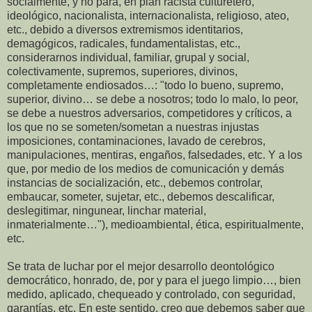
socialmente, y no para, en plan racista culturetero,
ideológico, nacionalista, internacionalista, religioso, ateo,
etc., debido a diversos extremismos identitarios,
demagógicos, radicales, fundamentalistas, etc.,
considerarnos individual, familiar, grupal y social,
colectivamente, supremos, superiores, divinos,
completamente endiosados…: "todo lo bueno, supremo,
superior, divino… se debe a nosotros; todo lo malo, lo peor,
se debe a nuestros adversarios, competidores y críticos, a
los que no se someten/sometan a nuestras injustas
imposiciones, contaminaciones, lavado de cerebros,
manipulaciones, mentiras, engaños, falsedades, etc. Y a los
que, por medio de los medios de comunicación y demás
instancias de socialización, etc., debemos controlar,
embaucar, someter, sujetar, etc., debemos descalificar,
deslegitimar, ningunear, linchar material,
inmaterialmente…"), medioambiental, ética, espiritualmente,
etc.
Se trata de luchar por el mejor desarrollo deontológico
democrático, honrado, de, por y para el juego limpio…, bien
medido, aplicado, chequeado y controlado, con seguridad,
garantías, etc. En este sentido, creo que debemos saber que