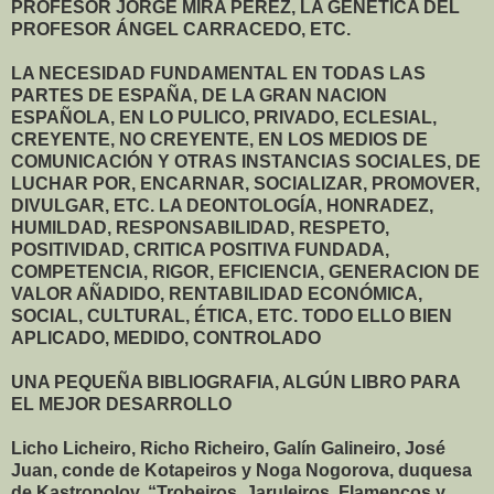
PROFESOR JORGE MIRA PÉREZ, LA GENÉTICA DEL
PROFESOR ÁNGEL CARRACEDO, ETC.
LA NECESIDAD FUNDAMENTAL EN TODAS LAS
PARTES DE ESPAÑA, DE LA GRAN NACION
ESPAÑOLA, EN LO PULICO, PRIVADO, ECLESIAL,
CREYENTE, NO CREYENTE, EN LOS MEDIOS DE
COMUNICACIÓN Y OTRAS INSTANCIAS SOCIALES, DE
LUCHAR POR, ENCARNAR, SOCIALIZAR, PROMOVER,
DIVULGAR, ETC. LA DEONTOLOGÍA, HONRADEZ,
HUMILDAD, RESPONSABILIDAD, RESPETO,
POSITIVIDAD, CRITICA POSITIVA FUNDADA,
COMPETENCIA, RIGOR, EFICIENCIA, GENERACION DE
VALOR AÑADIDO, RENTABILIDAD ECONÓMICA,
SOCIAL, CULTURAL, ÉTICA, ETC. TODO ELLO BIEN
APLICADO, MEDIDO, CONTROLADO
UNA PEQUEÑA BIBLIOGRAFIA, ALGÚN LIBRO PARA
EL MEJOR DESARROLLO
Licho Licheiro, Richo Richeiro, Galín Galineiro, José
Juan, conde de Kotapeiros y Noga Nogorova, duquesa
de Kastropolov, “Trobeiros, Jaruleiros, Flamencos y