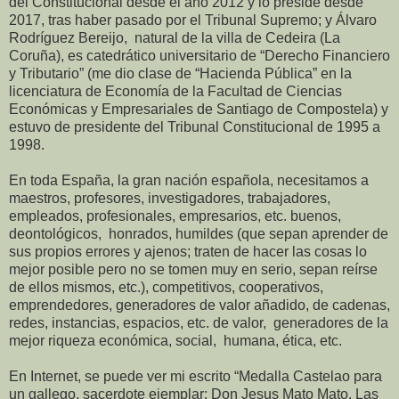
del Constitucional desde el año 2012 y lo preside desde
2017, tras haber pasado por el Tribunal Supremo; y Álvaro
Rodríguez Bereijo, natural de la villa de Cedeira (La
Coruña), es catedrático universitario de “Derecho Financiero
y Tributario” (me dio clase de “Hacienda Pública” en la
licenciatura de Economía de la Facultad de Ciencias
Económicas y Empresariales de Santiago de Compostela) y
estuvo de presidente del Tribunal Constitucional de 1995 a
1998.
En toda España, la gran nación española, necesitamos a
maestros, profesores, investigadores, trabajadores,
empleados, profesionales, empresarios, etc. buenos,
deontológicos, honrados, humildes (que sepan aprender de
sus propios errores y ajenos; traten de hacer las cosas lo
mejor posible pero no se tomen muy en serio, sepan reírse
de ellos mismos, etc.), competitivos, cooperativos,
emprendedores, generadores de valor añadido, de cadenas,
redes, instancias, espacios, etc. de valor, generadores de la
mejor riqueza económica, social, humana, ética, etc.
En Internet, se puede ver mi escrito “Medalla Castelao para
un gallego, sacerdote ejemplar: Don Jesus Mato Mato. Las