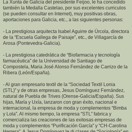
La Xunta de Galicia del presidente Feijoo, le ha concedido
también la Medalla Castelao, por sus excelentes curriculos
(se pueden consultar en Internet), muy positivas obras,
aportaciones para Galicia, etc., a las siguientes personas:
- La prestigiosa arquitecta Isabel Aguirre de Úrcola, directora
de la “Escuela Gallega de Paisaje”, etc., de Villagarcía de
Arosa (Pontevedra-Galicia).
- La prestigiosa catedrática de “Biofarmacia y tecnología
farmacéutica” de la Universidad de Santiago de
Compostela, Maria José Alonso Fernández de Carrizo de la
Ribera (León/España).
- Al gran empresario textil de la “Sociedad Textil Lonia
(STL)” y de otras empresas, Jesus Domínguez Fernández,
natural de Puebla de Trives (Orense-Galicia/España). Sus
hijas, María y Uxía, lanzaron con gran éxito, nacional e
internacional, la empresa de moda y complementos “Bimba
y Lola”. Al mismo tiempo, la empresa “STL” fabrica y
comercializa las creaciones de las exitosas empresas de
moda y complementos “Purificación García” y “CH-Carolina
Herrera”. A Jesus Domínguez le di clases de “Sociología” en