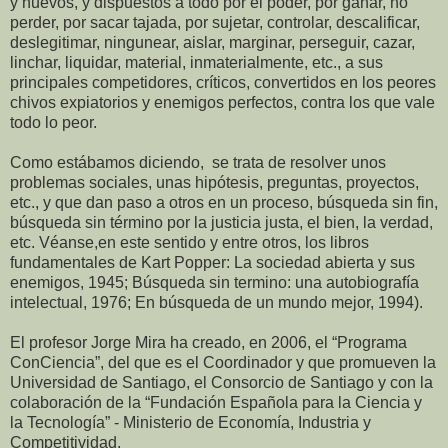
y nuevos, y dispuestos a todo por el poder, por ganar, no
perder, por sacar tajada, por sujetar, controlar, descalificar,
deslegitimar, ningunear, aislar, marginar, perseguir, cazar,
linchar, liquidar, material, inmaterialmente, etc., a sus
principales competidores, críticos, convertidos en los peores
chivos expiatorios y enemigos perfectos, contra los que vale
todo lo peor.
Como estábamos diciendo, se trata de resolver unos
problemas sociales, unas hipótesis, preguntas, proyectos,
etc., y que dan paso a otros en un proceso, búsqueda sin fin,
búsqueda sin término por la justicia justa, el bien, la verdad,
etc. Véanse,en este sentido y entre otros, los libros
fundamentales de Kart Popper: La sociedad abierta y sus
enemigos, 1945; Búsqueda sin termino: una autobiografía
intelectual, 1976; En búsqueda de un mundo mejor, 1994).
El profesor Jorge Mira ha creado, en 2006, el “Programa
ConCiencia”, del que es el Coordinador y que promueven la
Universidad de Santiago, el Consorcio de Santiago y con la
colaboración de la “Fundación Española para la Ciencia y
la Tecnología” - Ministerio de Economía, Industria y
Competitividad.