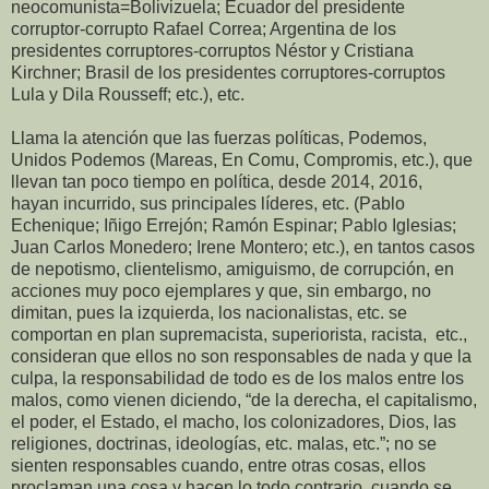
neocomunista=Bolivizuela; Ecuador del presidente
corruptor-corrupto Rafael Correa; Argentina de los
presidentes corruptores-corruptos Néstor y Cristiana
Kirchner; Brasil de los presidentes corruptores-corruptos
Lula y Dila Rousseff; etc.), etc.
Llama la atención que las fuerzas políticas, Podemos,
Unidos Podemos (Mareas, En Comu, Compromis, etc.), que
llevan tan poco tiempo en política, desde 2014, 2016,
hayan incurrido, sus principales líderes, etc. (Pablo
Echenique; Iñigo Errejón; Ramón Espinar; Pablo Iglesias;
Juan Carlos Monedero; Irene Montero; etc.), en tantos casos
de nepotismo, clientelismo, amiguismo, de corrupción, en
acciones muy poco ejemplares y que, sin embargo, no
dimitan, pues la izquierda, los nacionalistas, etc. se
comportan en plan supremacista, superiorista, racista, etc.,
consideran que ellos no son responsables de nada y que la
culpa, la responsabilidad de todo es de los malos entre los
malos, como vienen diciendo, “de la derecha, el capitalismo,
el poder, el Estado, el macho, los colonizadores, Dios, las
religiones, doctrinas, ideologías, etc. malas, etc.”; no se
sienten responsables cuando, entre otras cosas, ellos
proclaman una cosa y hacen lo todo contrario, cuando se