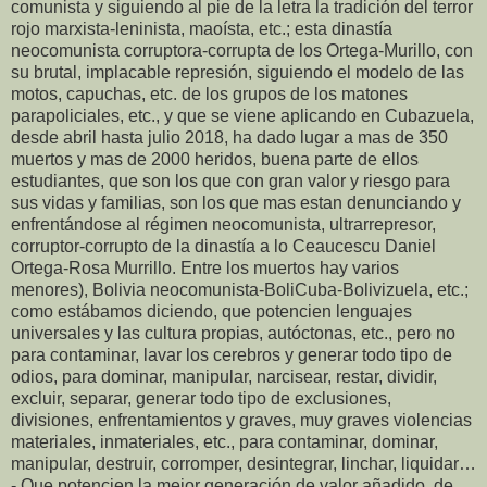
comunista y siguiendo al pie de la letra la tradición del terror
rojo marxista-leninista, maoísta, etc.; esta dinastía
neocomunista corruptora-corrupta de los Ortega-Murillo, con
su brutal, implacable represión, siguiendo el modelo de las
motos, capuchas, etc. de los grupos de los matones
parapoliciales, etc., y que se viene aplicando en Cubazuela,
desde abril hasta julio 2018, ha dado lugar a mas de 350
muertos y mas de 2000 heridos, buena parte de ellos
estudiantes, que son los que con gran valor y riesgo para
sus vidas y familias, son los que mas estan denunciando y
enfrentándose al régimen neocomunista, ultrarrepresor,
corruptor-corrupto de la dinastía a lo Ceaucescu Daniel
Ortega-Rosa Murrillo. Entre los muertos hay varios
menores), Bolivia neocomunista-BoliCuba-Bolivizuela, etc.;
como estábamos diciendo, que potencien lenguajes
universales y las cultura propias, autóctonas, etc., pero no
para contaminar, lavar los cerebros y generar todo tipo de
odios, para dominar, manipular, narcisear, restar, dividir,
excluir, separar, generar todo tipo de exclusiones,
divisiones, enfrentamientos y graves, muy graves violencias
materiales, inmateriales, etc., para contaminar, dominar,
manipular, destruir, corromper, desintegrar, linchar, liquidar…
- Que potencien la mejor generación de valor añadido, de