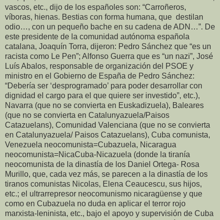
vascos, etc., dijo de los españoles son: “Carroñeros,
víboras, hienas. Bestias con forma humana, que destilan
odio…, con un pequeño bache en su cadena de ADN…”. De
este presidente de la comunidad autónoma española
catalana, Joaquín Torra, dijeron: Pedro Sánchez que “es un
racista como Le Pen”; Alfonso Guerra que es “un nazi”, José
Luís Abalos, responsable de organización del PSOE y
ministro en el Gobierno de España de Pedro Sánchez:
“Debería ser ‘desprogramado’ para poder desarrollar con
dignidad el cargo para el que quiere ser investido”, etc.),
Navarra (que no se convierta en Euskadizuela), Baleares
(que no se convierta en Catalunyazuela/Paisos
Catazuelans), Comunidad Valenciana (que no se convierta
en Catalunyazuela/ Paisos Catazuelans), Cuba comunista,
Venezuela neocomunista=Cubazuela, Nicaragua
neocomunista=NicaCuba-Nicazuela (donde la tiranía
neocomunista de la dinastía de los Daniel Ortega- Rosa
Murillo, que, cada vez más, se parecen a la dinastía de los
tiranos comunistas Nicolas, Elena Ceaucescu, sus hijos,
etc.; el ultrarrepresor neocomunismo nicaragüense y que
como en Cubazuela no duda en aplicar el terror rojo
marxista-leninista, etc., bajo el apoyo y supervisión de Cuba