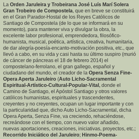
La
Orden Jaruleira y Trobeirana José Luís Marí Solera
Gran Trobeiro de Compostela
, que en breve se constituirá
en el Gran Parador-Hostal de los Reyes Católicos de
Santiago de Compostela (de lo que se informará en su
momento), para mantener viva y divulgar la obra, la
excelente labor profesional, emprendedora, filosófico-
humanista, musical, poética, artística, creativa, humanitaria,
de dar alegría-poesía-encanto-motivación positiva, etc., que
llevó a cabo, en su vida y casi hasta su último suspiro (murió
de cáncer de páncreas el 18 de febrero 2014) el
compostelano-ferrolano, el gran gallego, español y
ciudadano del mundo, el creador de la
Opera Senza Fine-
Opera Aperta Jaruleiro
(
Auto Licho-Sacramental
Espiritual-Artístico-Cultural-Popular-Vital,
donde el
Camino de Santiago, el Apóstol Santiago y otros valores
católicos humanistas, espirituales y trascendentes,
creyentes y no creyentes, ocupan un lugar importante y con
la particularidad que, dicho Auto Licho-Sacramental, dicha
Opera Aperta, Senza Fine, va creciendo, rehaciéndose,
recreándose con el tiempo, con nuevo valor añadido,
nuevas aportaciones, creaciones, iniciativas, proyectos, etc.;
Recorrido Iniciático del Jaruleiro
;
Hinmo-Poema-