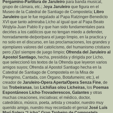
Pergamino-Partitura de Jaruleiro
para banda musical,
grupo de cámara, etc.; J
oya Jaruleiro
que figura en el
Museo de la Catedral de Santiago de Compostela;
Libro
Jaruleiro
que le fue regalado al Papa Ratzinger-Benedicto
XVI que tanto admiraba Licho al igual que al Papa Beato
Wojtyla-Juan Pablo II y que han sido fundamentales para
decirles a los católicos que no tengan miedo a defender,
honradamente-de/por/para el juego limpio, en la practica y
no solo en el discurso, en las proclamaciones, los grandes y
ejemplares valores del catolicismo, del humanismo cristiano
pero ¡Ojo! siempre de juego limpio;
Ofrenda del Jaruleiro al
Apostol Santiago,
hecha, presidida y dirigida por Licho,
que seleccionó los textos de la Ofrenda que leyeron varios
amigos suyos; Ofrenda al Apostol Santiago hecha en la
Catedral de Santiago de Compostela en la Misa de
Peregrino, Cantada, con Órgano, Botafumeiro; etc.), el
creador de
Jaruleiro-Opera Aperta/Opera Senza Fine
, de
las
Trobeiranas
, las
Lichiñas o/ou Licheiras,
los
Poemas
Espontáneos Licho-Trovaderescos, Galantes
y otras
muchas creaciones, iniciativas; el médico, doctor,
catedrático, músico, poeta, artista y creador, nuestro muy
querido amigo, nuestro muy recordado el genial
José Luís
Marí-Solera “Licho” Gran Trobeiro de Compostela.