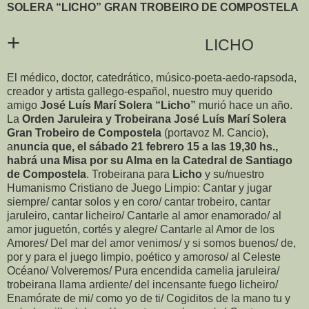
SOLERA “LICHO” GRAN TROBEIRO DE COMPOSTELA
+
LICHO
El médico, doctor, catedrático, músico-poeta-aedo-rapsoda,
creador y artista gallego-español, nuestro muy querido
amigo
José Luís Marí Solera “Licho”
murió hace un año.
La
Orden Jaruleira y Trobeirana José Luís Marí Solera
Gran Trobeiro de Compostela
(portavoz M. Cancio),
a
nuncia que, el sábado 21 febrero 15 a las 19,30 hs.,
habrá una Misa por su Alma en la Catedral de Santiago
de Compostela
. Trobeirana para
Licho
y su/nuestro
Humanismo Cristiano de Juego Limpio: Cantar y jugar
siempre/ cantar solos y en coro/ cantar trobeiro, cantar
jaruleiro, cantar licheiro/ Cantarle al amor enamorado/ al
amor juguetón, cortés y alegre/ Cantarle al Amor de los
Amores/ Del mar del amor venimos/ y si somos buenos/ de,
por y para el juego limpio, poético y amoroso/ al Celeste
Océano/ Volveremos/ Pura encendida camelia jaruleira/
trobeirana llama ardiente/ del incensante fuego licheiro/
Enamórate de mi/ como yo de ti/ Cogiditos de la mano tu y