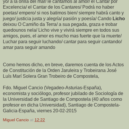
yo/ a la orilla del mar/ le cantamos al amor/ el Cantar por
Excelencia/ el Cantar de los Cantares/ Podrá no haber
poetas/ empero/ si nos batimos bien/ siempre habrá canto y
juego/ justicia justa y alegría/ pasión y poesía/ Cando
Licho
deixou O Camiño da Terra/ a sua pegada, graza e trobar
quedounos nela/ Licho vive y vivirá siempre en todos sus
amigos, pues, el amor es mucho mas fuerte que la muerte/
Luchar para seguir luchando/ cantar para seguir cantando/
amar para seguir amando
Como hemos dicho, en breve, daremos cuenta de los Actos
de Constitución de la Orden Jaruleira y Trobeirana José
Luís Marí Solera Gran Trobeiro de Compostela,
Fdo. Miguel Cancio (Vegadeo-Asturias-España),
economista y sociólogo, profesor jubilado de Sociología de
la Universidad de Santiago de Compostela (40 años como
profesor en dicha Universidad), Santiago de Compostela-
Galicia-España, viernes 20-02-2015
Miguel Cancio
at
12:22