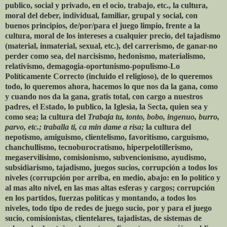
publico, social y privado, en el ocio, trabajo, etc., la cultura,
moral del deber, individual, familiar, grupal y social, con
buenos principios, de/por/para el juego limpio, frente a la
cultura, moral de los intereses a cualquier precio, del tajadismo
(material, inmaterial, sexual, etc.), del carrerismo, de ganar-no
perder como sea, del narcisismo, hedonismo, materialismo,
relativismo, demagogia-oportunismo-populismo-Lo
Políticamente Correcto (incluido el religioso), de lo queremos
todo, lo queremos ahora, hacemos lo que nos da la gana, como
y cuando nos da la gana, gratis total, con cargo a nuestros
padres, el Estado, lo publico, la Iglesia, la Secta, quien sea y
como sea; la cultura del
Trabaja tu, tonto, bobo, ingenuo, burro,
parvo, etc.; traballa ti, ca min dame a risa;
la cultura del
nepotismo, amiguismo, clientelismo, favoritismo, carguismo,
chanchullismo, tecnoburocratismo, hiperpelotillerismo,
megaservilisimo, comisionismo, subvencionismo, ayudismo,
subsidiarismo, tajadismo, juegos sucios, corrupción a todos los
niveles (corrupción por arriba, en medio, abajo: en lo político y
al mas alto nivel, en las mas altas esferas y cargos; corrupción
en los partidos, fuerzas políticas y montando, a todos los
niveles, todo tipo de redes de juego sucio, por y para el juego
sucio, comisionistas, clientelares, tajadistas, de sistemas de