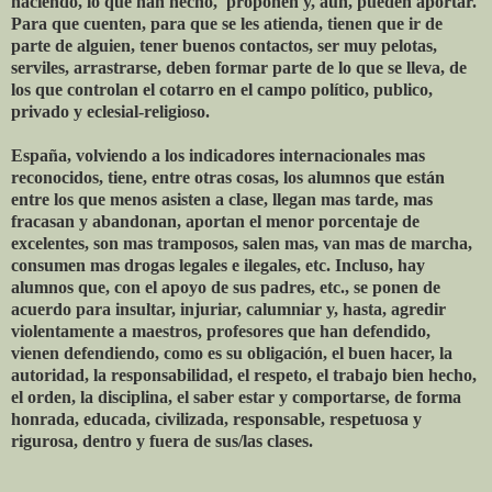
haciendo, lo que han hecho, proponen y, aún, pueden aportar.
Para que cuenten, para que se les atienda, tienen que ir de
parte de alguien, tener buenos contactos, ser muy pelotas,
serviles, arrastrarse, deben formar parte de lo que se lleva, de
los que controlan el cotarro en el campo político, publico,
privado y eclesial-religioso.
España, volviendo a los indicadores internacionales mas
reconocidos, tiene, entre otras cosas, los alumnos que están
entre los que menos asisten a clase, llegan mas tarde, mas
fracasan y abandonan, aportan el menor porcentaje de
excelentes, son mas tramposos, salen mas, van mas de marcha,
consumen mas drogas legales e ilegales, etc. Incluso, hay
alumnos que, con el apoyo de sus padres, etc., se ponen de
acuerdo para insultar, injuriar, calumniar y, hasta, agredir
violentamente a maestros, profesores que han defendido,
vienen defendiendo, como es su obligación, el buen hacer, la
autoridad, la responsabilidad, el respeto, el trabajo bien hecho,
el orden, la disciplina, el saber estar y comportarse, de forma
honrada, educada, civilizada, responsable, respetuosa y
rigurosa, dentro y fuera de sus/las clases.