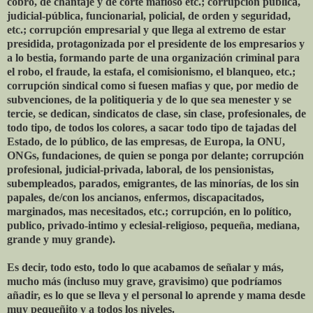
cobro, de chantaje y de corte mafioso etc.; corrupción publica,
judicial-pública, funcionarial, policial, de orden y seguridad,
etc.; corrupción empresarial y que llega al extremo de estar
presidida, protagonizada por el presidente de los empresarios y
a lo bestia, formando parte de una organización criminal para
el robo, el fraude, la estafa, el comisionismo, el blanqueo, etc.;
corrupción sindical como si fuesen mafias y que, por medio de
subvenciones, de la politiqueria y de lo que sea menester y se
tercie, se dedican, sindicatos de clase, sin clase, profesionales, de
todo tipo, de todos los colores, a sacar todo tipo de tajadas del
Estado, de lo público, de las empresas, de Europa, la ONU,
ONGs, fundaciones, de quien se ponga por delante; corrupción
profesional, judicial-privada, laboral, de los pensionistas,
subempleados, parados, emigrantes, de las minorías, de los sin
papales, de/con los ancianos, enfermos, discapacitados,
marginados, mas necesitados, etc.; corrupción, en lo político,
publico, privado-intimo y eclesial-religioso, pequeña, mediana,
grande y muy grande).
Es decir, todo esto, todo lo que acabamos de señalar y más,
mucho más (incluso muy grave, gravisimo) que podríamos
añadir, es lo que se lleva y el personal lo aprende y mama desde
muy pequeñito y a todos los niveles.