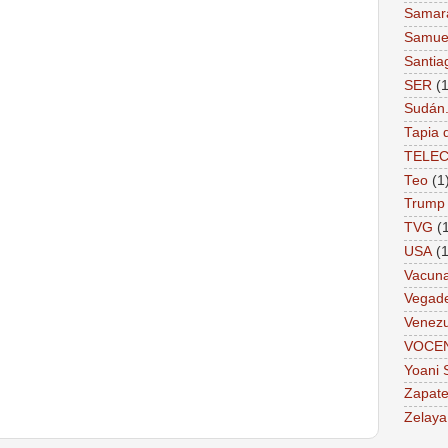
Samar
Samue
Santia
SER
(1
Sudán
Tapia 
TELE
Teo
(1
Trump
TVG
(
USA
(1
Vacun
Vegad
Venezu
VOCE
Yoani 
Zapate
Zelaya