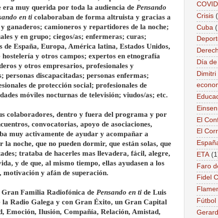
COVID
que era muy querida por toda la audiencia de
Pensando
Crisis
ando en ti
colaboraban de forma altruista y gracias a
s y ganaderos; camioneros y repartidores de la noche;
Cuba
uales y en grupo; ciegos/as; enfermeras; curas;
Deport
es de España, Europa, América latina, Estados Unidos,
Derec
 hostelería y otros campos; expertos en etnografía
Día de
deros y otros empresarios, profesionales y
Dimitr
s; personas discapacitadas; personas enfermas;
esionales de protección social; profesionales de
econo
dades móviles nocturnas de televisión; viudos/as; etc.
Educac
Einse
us colaboradores, dentro y fuera del programa y por
El Conf
encuentros, convocatorias, apoyo de asociaciones,
El Cor
rataba muy activamente de ayudar y acompañar a
Españ
 la noche, que no pueden dormir, que están solas, que
ades; trataba de hacerles mas llevadera, fácil, alegre,
ETA
(1
vida, y de que, al mismo tiempo, ellas ayudasen a los
Faro d
, motivación y afán de superación.
Fidel 
Flame
la Gran Familia Radiofónica de
Pensando en ti
de Luis
Fútbol
e la Radio Galega y con Gran Éxito, un Gran Capital
d, Emoción, Ilusión, Compañía, Relación, Amistad,
Gerard