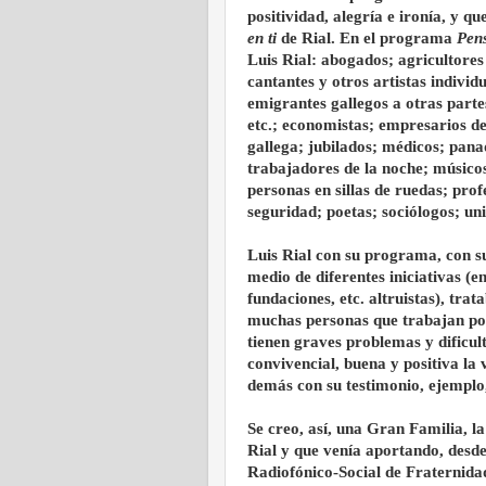
positividad, alegría e ironía, y 
en ti
de Rial. En el programa
Pens
Luis Rial: abogados; agricultore
cantantes y otros artistas individ
emigrantes gallegos a otras part
etc.; economistas; empresarios de
gallega; jubilados; médicos; pana
trabajadores de la noche; músico
personas en sillas de ruedas; prof
seguridad; poetas; sociólogos; uni
Luis Rial con su programa, con s
medio de diferentes iniciativas (
fundaciones, etc. altruistas), t
muchas personas que trabajan por
tienen graves problemas y dificult
convivencial, buena y positiva la 
demás con su testimonio, ejemplo
Se creo, así, una Gran Familia, 
Rial y que venía aportando, desd
Radiofónico-Social de Fraternida