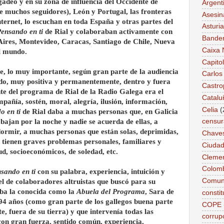
gadeo y en su zona de influencia del Occidente de
Argent
ne muchos seguidores), León y Portugal, las fronteras
Asesin
nternet, lo escuchan en toda España y otras partes del
Asturi
ensando en ti
de Rial y colaboraban activamente con
Bande
ires, Montevideo, Caracas, Santiago de Chile, Nueva
Caixa 
l mundo.
Capitol
e, lo muy importante, según gran parte de la audiencia
Carlos
do, muy positiva y permanentemente, dentro y fuera
Castro
te del programa de Rial de la Radio Galega era el
Catalu
pañía, sostén, moral, alegría, ilusión, información,
Celia
(
o en ti
de Rial daba a muchas personas que, en Galicia
abajan por la noche y nadie se acuerda de ellas, a
censur
rmir, a muchas personas que están solas, deprimidas,
Chave
tienen graves problemas personales, familiares y
Ciudad
ud, socioeconómicos, de soledad, etc.
Cleme
Colom
sando en ti
con su palabra, experiencia, intuición y
Comun
el de colaboradores altruistas que buscó para su
aba la conocida como la
Abuela del Programa
, Sara de
constit
94 años (como gran parte de los gallegos buena parte
COPE
, fuera de su tierra) y que intervenía todas las
corrup
on gran fuerza, sentido común, experiencia,