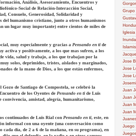
nformación, Análisis, Asesoramiento, Encuentros y
Gorgo
iofónico-Social de Relación-Interacción Social,
Grupo 
dad, Consuelo, Generosidad, Solidaridad y
Gusta
s del humanismo cristiano, junto a otros humanismos
Hondu
an un lugar muy importante) entre cientos de miles de
Iglesia
Inunda
cial, muy especialmente y gracias a
Pensando en ti
de
Islami
y activa y positivamente, a los que mas sufren, a los
Jacque
de vida, salud y trabajo, a los que trabajan por la
Jose B
y muy solos, deprimidos, tristes, aislados y marginados,
Jose Lu
ados de la mano de Dios, a los que están enfermos,
Jose L
Josem
el Gozo de Santiago de Compostela, se celebró la
Juan J
 Encuentro de los Oyentes de
Pensando en ti
de Luis
Juan J
de convivencia, amistad, alegría, humanitarismo,
Juan M
Juan M
itos continuados de Luis Rial con
Pensando en ti
, este, en
Juane
ón informal con una oyente (una conversación como
Juego 
o cada día, de 2 a 6 de la mañana, en su programa), en
Juegos
, dijo que el defendía, en la radio y en otros campos