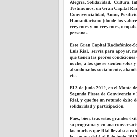
Alegría, Solidaridad, Cultura, I
Testimonios, un Gran Capital Rad
Convivencialidad, Amor, Positivi
Humanitarismo (donde los valore
creyentes y no creyentes, ocupab
personas.
Este Gran Capital Radiofónico-So
Luis Rial, servía para apoyar, mu
que tienen las peores condiciones 
noche, a los que se sienten solos 
abandonados socialmente, abandon
etc.
El 3 de junio 2012, en el Monte d
Segunda Fiesta de Convivencia y
Rial, y que fue un rotundo éxito 
solidaridad y participación.
Pues, bien, tras estos grandes éx
su programa y en una conversaci
las muchas que Rial llevaba a cab
la semana del 4 al 8 de junio 2012