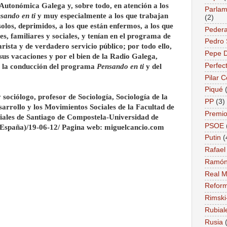
 Autonómica Galega y, sobre todo, en atención a los
Parlame
sando en ti
y muy especialmente a los que trabajan
(2)
 solos, deprimidos, a los que están enfermos, a los que
Pedera
s, familiares y sociales, y tenían en el programa de
Pedro
ista y de verdadero servicio público; por todo ello,
Pepe 
 sus vacaciones y por el bien de la Radio Galega,
Perfec
a la conducción del programa
Pensando en ti
y del
Pilar 
Piqué
sociólogo, profesor de Sociología, Sociología de la
PP
(3)
rrollo y los Movimientos Sociales de la Facultad de
Premio
ales de Santiago de Compostela-Universidad de
PSOE
-España)/19-06-12/ Pagina web: miguelcancio.com
Putin
(
Rafael
Ramón
Real M
Reform
Rimski
Rubial
Rusia