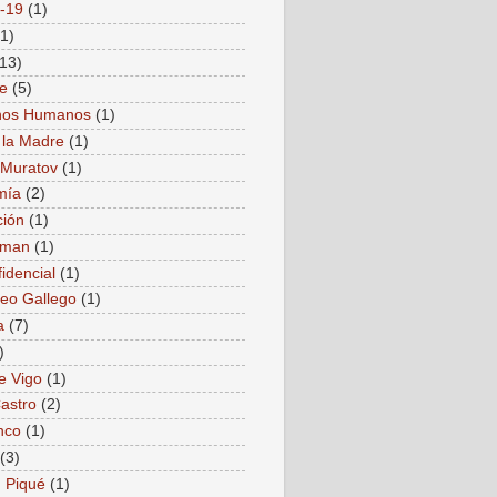
-19
(1)
(1)
(13)
e
(5)
hos Humanos
(1)
 la Madre
(1)
i Muratov
(1)
mía
(2)
ión
(1)
nman
(1)
idencial
(1)
reo Gallego
(1)
a
(7)
)
e Vigo
(1)
Castro
(2)
nco
(1)
(3)
 Piqué
(1)