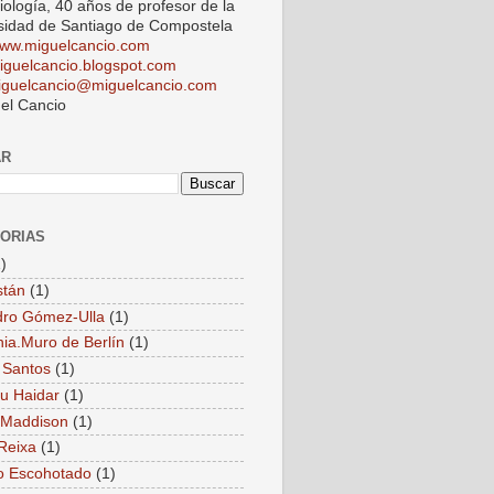
iología, 40 años de profesor de la
sidad de Santiago de Compostela
ww.miguelcancio.com
iguelcancio.blogspot.com
iguelcancio@miguelcancio.com
el Cancio
AR
ORIAS
)
stán
(1)
dro Gómez-Ulla
(1)
ia.Muro de Berlín
(1)
 Santos
(1)
u Haidar
(1)
 Maddison
(1)
Reixa
(1)
o Escohotado
(1)