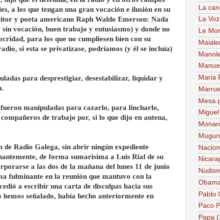
La can
les, a los que tengan una gran vocación e ilusión en su
escritor y poeta americano Raph Waldo Emerson: Nada
La Voz
 sin vocación, buen trabajo y entusiasmo) y donde no
Le Mo
ocridad, para los que no cumpliesen bien con su
Maiale
adio, si esta se privatizase, podríamos (y él se incluía)
Manol
Manue
Maria 
ladas para desprestigiar, desestabilizar, liquidar y
a.
Marru
Mesa p
s fueron manipuladas para cazarlo, para lincharlo,
Miguel
 compañeros de trabajo por, si lo que dijo en antena,
Monar
Mugur
n de Radio Galega, sin abrir ningún expediente
Nacion
nantemente, de forma sumarisima a Luis Rial de su
Nicara
porarse a las dos de la mañana del lunes 11 de junio
Nudis
rma fulminante en la reunión que mantuvo con la
Obam
edió a escribir una carta de disculpas hacia sus
Pablo
 hemos señalado, había hecho anteriormente en
Paco P
Papa
(