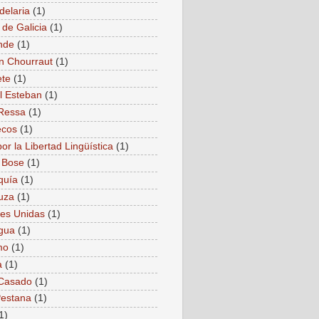
delaria
(1)
 de Galicia
(1)
nde
(1)
n Chourraut
(1)
ete
(1)
l Esteban
(1)
Ressa
(1)
ecos
(1)
or la Libertad Lingüística
(1)
 Bose
(1)
quía
(1)
uza
(1)
es Unidas
(1)
gua
(1)
mo
(1)
a
(1)
 Casado
(1)
estana
(1)
1)