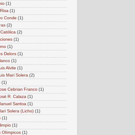
nio
(1)
Risa
(1)
vo Conde
(1)
ras
(2)
 Católica
(2)
ciones
(1)
smo
(1)
s Delors
(1)
lanco
(1)
is Alvite
(1)
uis Mari Solera
(2)
i
(1)
ose Cebrian Franco
(1)
osé R. Calaza
(1)
anuel Santoa
(1)
ari Solera (Licho)
(1)
s
(1)
limpio
(1)
 Olímpicos
(1)