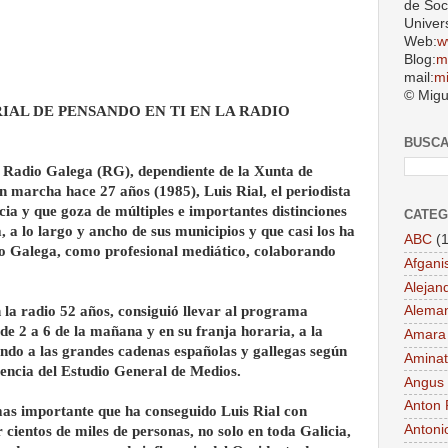
de Soc
Univer
Web:
w
Blog:
m
mail:
m
© Migu
IAL DE PENSANDO EN TI EN LA RADIO
BUSC
 Radio Galega (RG), dependiente de la Xunta de
en marcha hace 27 años (1985), Luis Rial, el periodista
ia y que goza de múltiples e importantes distinciones
CATEG
 a lo largo y ancho de sus municipios y que casi los ha
ABC
(1
io Galega, como profesional mediático, colaborando
Afgani
Alejan
n la radio 52 años, consiguió llevar al programa
Aleman
 de 2 a 6 de la mañana y en su franja horaria, a la
Amara
endo a las grandes cadenas españolas y gallegas según
Aminat
iencia del Estudio General de Medios.
Angus
Anton 
mas importante que ha conseguido Luis Rial con
Antoni
r cientos de miles de personas, no solo en toda Galicia,