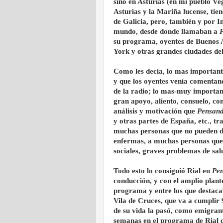
sino en Asturias (en mi pueblo Ve
Asturias y la Mariña lucense, tie
de Galicia, pero, también y por I
mundo, desde donde llamaban a
P
su programa, oyentes de Buenos A
York y otras grandes ciudades de
Como les decía, lo mas important
y que los oyentes venía comentan
de la radio; lo mas-muy importan
gran apoyo, aliento, consuelo, com
análisis y motivación que
Pensand
y otras partes de España, etc., tr
muchas personas que no pueden do
enfermas, a muchas personas que 
sociales, graves problemas de sal
Todo esto lo consiguió Rial en
Pen
conducción, y con el amplio plant
programa y entre los que destac
Vila de Cruces, que va a cumplir 
de su vida la pasó, como emigrante
semanas en el programa de Rial c