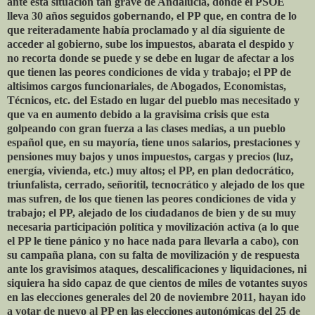
ante esta situación tan grave de Andalucía, donde el PSOE
lleva 30 años seguidos gobernando, el PP que, en contra de lo
que reiteradamente había proclamado y al día siguiente de
acceder al gobierno, sube los impuestos, abarata el despido y
no recorta donde se puede y se debe en lugar de afectar a los
que tienen las peores condiciones de vida y trabajo; el PP de
altisimos cargos funcionariales, de Abogados, Economistas,
Técnicos, etc. del Estado en lugar del pueblo mas necesitado y
que va en aumento debido a la gravisima crisis que esta
golpeando con gran fuerza a las clases medias, a un pueblo
español que, en su mayoría, tiene unos salarios, prestaciones y
pensiones muy bajos y unos impuestos, cargas y precios (luz,
energía, vivienda, etc.) muy altos; el PP, en plan dedocrático,
triunfalista, cerrado, señoritil, tecnocrático y alejado de los que
mas sufren, de los que tienen las peores condiciones de vida y
trabajo; el PP, alejado de los ciudadanos de bien y de su muy
necesaria participación política y movilización activa (a lo que
el PP le tiene pánico y no hace nada para llevarla a cabo), con
su campaña plana, con su falta de movilización y de respuesta
ante los gravisimos ataques, descalificaciones y liquidaciones, ni
siquiera ha sido capaz de que cientos de miles de votantes suyos
en las elecciones generales del 20 de noviembre 2011, hayan ido
a votar de nuevo al PP en las elecciones autonómicas del 25 de