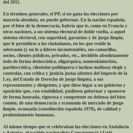
del 2011.
En términos generales, el PP, si no gana las elecciones por
mayoría absoluta, no puede gobernar. En la nación española,
por el bien de la democracia, habría que ir, como en Francia y
otras naciones, a un sistema electoral de doble vuelta, a aquel
sistema electoral, con seguridad, garantías y de juego limpio,
que le permitiese a los ciudadanos, en los que reside la
soberanía (y no lo a lideres incontestables, sus camarillas,
socios, clientes públicos, privados, etc., decidirlo absolutamente
todo de forma dedocrática, oligárquica, nomenklaturista,
partitocrática, clientelar-politiquera e incluso mafiosa) elegir y
controlar, con critica y justicia justas (dentro del Imperio de la
Ley, del Estado de Derecho de juego limpio), a sus
representantes y dirigentes, y que diese lugar a un gobierno y
oposición que, con estabilidad, pudiesen gobernar y oponerse
de forma honrada, rigurosa y competente en defensa del bien
común, de una democracia y economía de mercado de juego
limpio, avanzada (constitución española 1978), de calidad y
profundamente humanas.
Al mismo tiempo que se celebraban las elecciones en Andalucía
y Asturias, el partido nacionalista Convergencia i Unió,