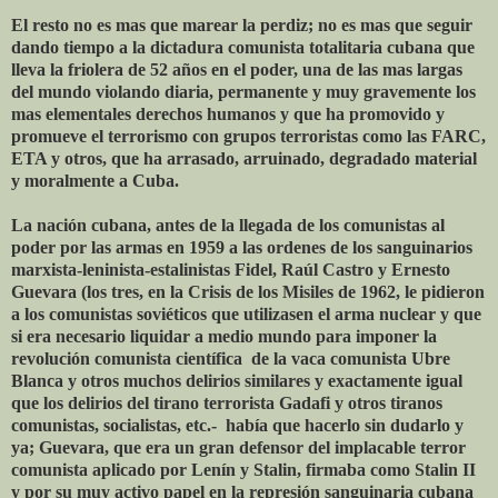
El resto no es mas que marear la perdiz; no es mas que seguir
dando tiempo a la dictadura comunista totalitaria cubana que
lleva la friolera de 52 años en el poder, una de las mas largas
del mundo violando diaria, permanente y muy gravemente los
mas elementales derechos humanos y que ha promovido y
promueve el terrorismo con grupos terroristas como las FARC,
ETA y otros, que ha arrasado, arruinado, degradado material
y moralmente a Cuba.
La nación cubana, antes de la llegada de los comunistas al
poder por las armas en 1959 a las ordenes de los sanguinarios
marxista-leninista-estalinistas Fidel, Raúl Castro y Ernesto
Guevara (los tres, en la Crisis de los Misiles de 1962, le pidieron
a los comunistas soviéticos que utilizasen el arma nuclear y que
si era necesario liquidar a medio mundo para imponer la
revolución comunista científica ­ de la vaca comunista Ubre
Blanca y otros muchos delirios similares y exactamente igual
que los delirios del tirano terrorista Gadafi y otros tiranos
comunistas, socialistas, etc.- había que hacerlo sin dudarlo y
ya; Guevara, que era un gran defensor del implacable terror
comunista aplicado por Lenín y Stalin, firmaba como Stalin II
y por su muy activo papel en la represión sanguinaria cubana