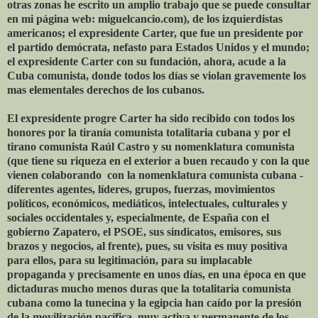
otras zonas he escrito un amplio trabajo que se puede consultar
en mi página web: miguelcancio.com), de los izquierdistas
americanos; el expresidente Carter, que fue un presidente por
el partido demócrata, nefasto para Estados Unidos y el mundo;
el expresidente Carter con su fundación, ahora, acude a la
Cuba comunista, donde todos los días se violan gravemente los
mas elementales derechos de los cubanos.
El expresidente progre Carter ha sido recibido con todos los
honores por la tiranía comunista totalitaria cubana y por el
tirano comunista Raúl Castro y su nomenklatura comunista
(que tiene su riqueza en el exterior a buen recaudo y con la que
vienen colaborando ­ con la nomenklatura comunista cubana -
diferentes agentes, líderes, grupos, fuerzas, movimientos
políticos, económicos, mediáticos, intelectuales, culturales y
sociales occidentales y, especialmente, de España con el
gobierno Zapatero, el PSOE, sus sindicatos, emisores, sus
brazos y negocios, al frente), pues, su visita es muy positiva
para ellos, para su legitimación, para su implacable
propaganda y precisamente en unos días, en una época en que
dictaduras mucho menos duras que la totalitaria comunista
cubana como la tunecina y la egipcia han caído por la presión
de la movilización pacífica, muy activa y permanente de los