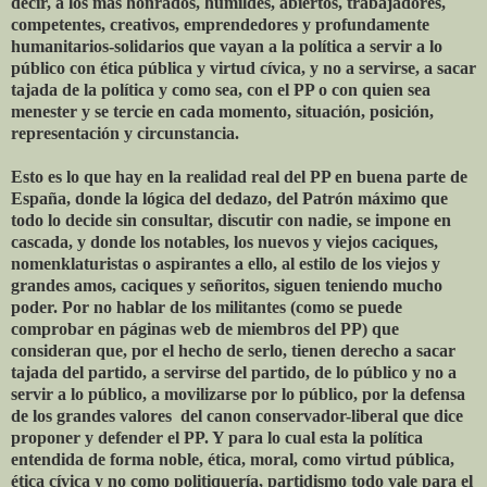
decir, a los mas honrados, humildes, abiertos, trabajadores,
competentes, creativos, emprendedores y profundamente
humanitarios-solidarios que vayan a la política a servir a lo
público con ética pública y virtud cívica, y no a servirse, a sacar
tajada de la política y como sea, con el PP o con quien sea
menester y se tercie en cada momento, situación, posición,
representación y circunstancia.
Esto es lo que hay en la realidad real del PP en buena parte de
España, donde la lógica del dedazo, del Patrón máximo que
todo lo decide sin consultar, discutir con nadie, se impone en
cascada, y donde los notables, los nuevos y viejos caciques,
nomenklaturistas o aspirantes a ello, al estilo de los viejos y
grandes amos, caciques y señoritos, siguen teniendo mucho
poder. Por no hablar de los militantes (como se puede
comprobar en páginas web de miembros del PP) que
consideran que, por el hecho de serlo, tienen derecho a sacar
tajada del partido, a servirse del partido, de lo público y no a
servir a lo público, a movilizarse por lo público, por la defensa
de los grandes valores del canon conservador-liberal que dice
proponer y defender el PP. Y para lo cual esta la política
entendida de forma noble, ética, moral, como virtud pública,
ética cívica y no como politiquería, partidismo todo vale para el