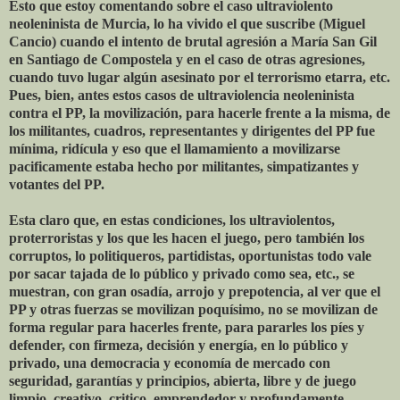
Esto que estoy comentando sobre el caso ultraviolento
neoleninista de Murcia, lo ha vivido el que suscribe (Miguel
Cancio) cuando el intento de brutal agresión a María San Gil
en Santiago de Compostela y en el caso de otras agresiones,
cuando tuvo lugar algún asesinato por el terrorismo etarra, etc.
Pues, bien, antes estos casos de ultraviolencia neoleninista
contra el PP, la movilización, para hacerle frente a la misma, de
los militantes, cuadros, representantes y dirigentes del PP fue
mínima, ridícula y eso que el llamamiento a movilizarse
pacificamente estaba hecho por militantes, simpatizantes y
votantes del PP.
Esta claro que, en estas condiciones, los ultraviolentos,
proterroristas y los que les hacen el juego, pero también los
corruptos, lo politiqueros, partidistas, oportunistas todo vale
por sacar tajada de lo público y privado como sea, etc., se
muestran, con gran osadía, arrojo y prepotencia, al ver que el
PP y otras fuerzas se movilizan poquísimo, no se movilizan de
forma regular para hacerles frente, para pararles los píes y
defender, con firmeza, decisión y energía, en lo público y
privado, una democracia y economía de mercado con
seguridad, garantías y principios, abierta, libre y de juego
limpio, creativo, critico, emprendedor y profundamente