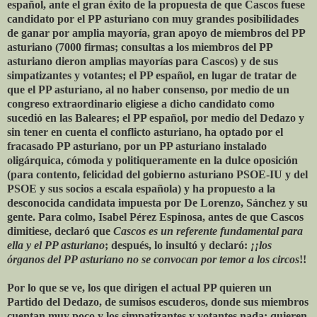
español, ante el gran éxito de la propuesta de que Cascos fuese
candidato por el PP asturiano con muy grandes posibilidades
de ganar por amplia mayoría, gran apoyo de miembros del PP
asturiano (7000 firmas; consultas a los miembros del PP
asturiano dieron amplias mayorías para Cascos) y de sus
simpatizantes y votantes; el PP español, en lugar de tratar de
que el PP asturiano, al no haber consenso, por medio de un
congreso extraordinario eligiese a dicho candidato como
sucedió en las Baleares; el PP español, por medio del Dedazo y
sin tener en cuenta el conflicto asturiano, ha optado por el
fracasado PP asturiano, por un PP asturiano instalado
oligárquica, cómoda y politiqueramente en la dulce oposición
(para contento, felicidad del gobierno asturiano PSOE-IU y del
PSOE y sus socios a escala española) y ha propuesto a la
desconocida candidata impuesta por De Lorenzo, Sánchez y su
gente. Para colmo, Isabel Pérez Espinosa, antes de que Cascos
dimitiese, declaró que
Cascos es un referente fundamental para
ella y el PP asturiano
; después, lo insultó y declaró:
¡¡los
órganos del PP asturiano no se convocan por temor a los circos
!!
Por lo que se ve, los que dirigen el actual PP quieren un
Partido del Dedazo, de sumisos escuderos, donde sus miembros
cuentan muy poco y los simpatizantes y votantes nada; quieren