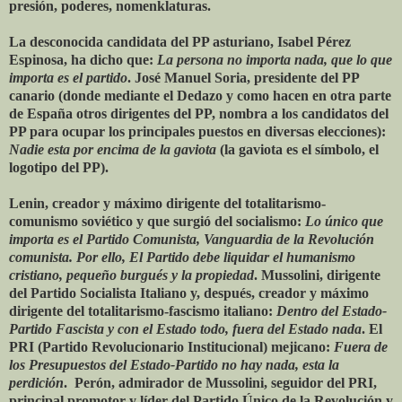
presión, poderes, nomenklaturas.
La desconocida candidata del PP asturiano, Isabel Pérez
Espinosa, ha dicho que:
La persona no importa nada, que lo que
importa es el partido
. José Manuel Soria, presidente del PP
canario (donde mediante el Dedazo y como hacen en otra parte
de España otros dirigentes del PP, nombra a los candidatos del
PP para ocupar los principales puestos en diversas elecciones):
Nadie esta por encima de la gaviota
(la gaviota es el símbolo, el
logotipo del PP).
Lenin, creador y máximo dirigente del totalitarismo-
comunismo soviético y que surgió del socialismo:
Lo único que
importa es el Partido Comunista, Vanguardia de la Revolución
comunista. Por ello, El Partido debe liquidar el humanismo
cristiano, pequeño burgués y la propiedad
. Mussolini, dirigente
del Partido Socialista Italiano y, después, creador y máximo
dirigente del totalitarismo-fascismo italiano:
Dentro del Estado-
Partido Fascista y con el Estado todo, fuera del Estado nada
. El
PRI (Partido Revolucionario Institucional) mejicano:
Fuera de
los Presupuestos del Estado-Partido no hay nada, esta la
perdición
. Perón, admirador de Mussolini, seguidor del PRI,
principal promotor y líder del Partido Único de la Revolución y