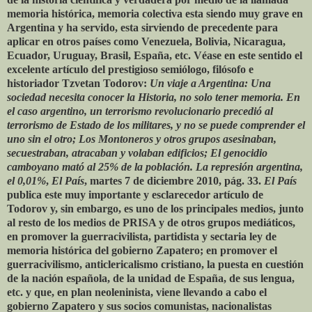
memoria histórica, memoria colectiva esta siendo muy grave en
Argentina y ha servido, esta sirviendo de precedente para
aplicar en otros países como Venezuela, Bolivia, Nicaragua,
Ecuador, Uruguay, Brasil, España, etc. Véase en este sentido el
excelente artículo del prestigioso semiólogo, filósofo e
historiador Tzvetan Todorov:
Un viaje a Argentina: Una
sociedad necesita conocer la Historia, no solo tener memoria. En
el caso argentino, un terrorismo revolucionario precedió al
terrorismo de Estado de los militares, y no se puede comprender el
uno sin el otro; Los Montoneros y otros grupos asesinaban,
secuestraban, atracaban y volaban edificios; El genocidio
camboyano mató al 25% de la población. La represión argentina,
el 0,01%
,
El País
, martes 7 de diciembre 2010, pág. 33.
El País
publica este muy importante y esclarecedor artículo de
Todorov y, sin embargo, es uno de los principales medios, junto
al resto de los medios de PRISA y de otros grupos mediáticos,
en promover la guerracivilista, partidista y sectaria ley de
memoria histórica del gobierno Zapatero; en promover el
guerracivilismo, anticlericalismo cristiano, la puesta en cuestión
de la nación española, de la unidad de España, de sus lengua,
etc. y que, en plan neoleninista, viene llevando a cabo el
gobierno Zapatero y sus socios comunistas, nacionalistas