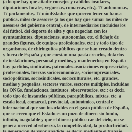
(a lo que hay que añadir consejos y cabildos insulares,
diputaciones forales, veguerías, comarcas, etc.), 17 autonomías,
17 parlamentos, 17 miniEstados que quieren tener su banca
pública, miles de asesores (a los que hay que sumar los miles de
asesores del gobierno central), de intermediarios (incluidos los
del fútbol, del deporte de elite y que negocian con los
ayuntamientos, diputaciones, autonomías, etc. el fichaje de
grandes figuras, de equipos profesionales, etc.) y todo tipo de
organismos, de chiringuitos públicos que se han creado dentro
y fuera de España y que cuestan una pasta crearlos, dotarlos
de instalaciones, personal y medios, y mantenerlos; en España
hay partidos, sindicatos, patronales-asociaciones empresariales,
profesionales, fuerzas socioeconomicas, socioempresariales,
sociopoliticas, sociosindicales, socioculturales, etc. grandes,
medias y pequeñas, sectores varios, sectores múltiples, incluidas
las ONGs, fundaciones, institutos, observatorios, etc.; es decir,
todo tipo de instancias públicas, parapúblicas, mixtas, etc. a
escala local, comarcal, provincial, autonómico, central e
internacional que son insaciables en el gasto público de España,
que se creen que el Estado es un pozo de dinero sin fondo,
infinito, inagotable y que el dinero público cae del cielo, no se
genera merced al esfuerzo, la competitividad, la productividad,
la generación de valor añadido, es decir, mediante el trabajo,