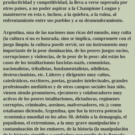
productividad y competitividad, la lleva a verse superada por
otros países, a no poder aspirar a la Champione League y
mantenerse en esta e, incluso, a la quiebra, a la ruina, al
enfrentamiento entre sus pueblos y a su desmembramiento.
Argentina, una de las naciones mas ricas del mundo, muy culta
(la cultura si no es honrada, sino se implica, compromete con el
juego limpio; la cultura puede servir, ser un instrumento muy
importante de la peor dominación, de los peores juegos sucios,
corrupciones y violencias, de lo peor de lo peor: ahí están los
casos de los totalitarismos fascistas-nazis, comunistas,
nacionalistas, tribalistas, fundamentalistas, nihilistas,
destruccionistas, etc. Líderes y dirigentes muy cultos,
catedráticos, escritores, poetas, grandes intelectuales, grandes
profesionales mediáticos y de otros campos sociales han sido,
vienen siendo promotores, ejecutores y colaboradores muy
activos de los peores totalitarismos, dictaduras, regímenes
corruptos, criminales, asesinos, malversadores, etc.); como
estabamos diciendo, Argentina, que fue la tercera potencia
económica mundial en los años 30, debido a la demagogia, el
populismo, el extremismo, a la muy grave manipulación y
contaminación de los emisores, de la historia (la manipulación
de la historia científica y verdadera por medio de la llamada