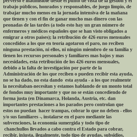
perverso e inadmisible desde el punto de vista de la gestión y el
trabajo públicos, honrados y responsables, de juego limpio, de
trabajar mucho menos en la jornada intensiva de la mañana
que tienen y con el fin de ganar mucho mas dinero con las
peonadas de las tardes (a todo esto hay un gran número de
enfermeros y médicos españoles que se han visto obligados a
emigrar a otros países); la retribución de 426 euros mensuales
concedidos a los que en teoría agotaron el paro, no reciben
ninguna prestación, ni ellos, ni ningún miembro de su familia y
tienen los recursos personales y familiares mas bajos y mas
necesidades, esta retribución de los 426 euros mensuales,
debido a la falta de investigación por parte de la
Administración de los que reciben o pueden recibir esta ayuda,
no se ha dado, no esta dando ­ esta ayuda - a los que realmente
la necesitaban-necesitan y estamos hablando de un monto total
de fondos muy importante y que no se están concediendo de
forma justa (en Dinamarca, Holanda, Austria, etc. dan
importantes prestaciones a los parados pero controlan que
estos no puedan hacer trampas, cobrar lo que no deben - ellos
y/o sus familiares -, instalarse en el paro mediante las
subvenciones, la economía sumergida y todo tipo de
chanchullos llevados a cabo contra el Estado para cobrar,
recibir, injusta, ilegalmente, todo tipo de ayudas, subsidios,