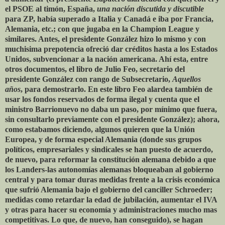
el PSOE al timón, España,
una nación discutida y discutible
para ZP, había superado a Italia y Canadá e iba por Francia,
Alemania, etc.; con que jugaba en la Champion League y
similares. Antes, el presidente González hizo lo mismo y con
muchisima prepotencia ofreció dar créditos hasta a los Estados
Unidos, subvencionar a la nación americana. Ahí esta, entre
otros documentos, el libro de Julio Feo, secretario del
presidente González con rango de Subsecretario,
Aquellos
años
, para demostrarlo. En este libro Feo alardea también de
usar los fondos reservados de forma ilegal y cuenta que el
ministro Barrionuevo no daba un paso, por mínimo que fuera,
sin consultarlo previamente con el presidente González); ahora,
como estabamos diciendo, algunos quieren que la Unión
Europea, y de forma especial Alemania (donde sus grupos
políticos, empresariales y sindicales se han puesto de acuerdo,
de nuevo, para reformar la constitución alemana debido a que
los Landers-las autonomías alemanas bloqueaban al gobierno
central y para tomar duras medidas frente a la crisis económica
que sufrió Alemania bajo el gobierno del canciller Schroeder;
medidas como retardar la edad de jubilación, aumentar el IVA
y otras para hacer su economía y administraciones mucho mas
competitivas. Lo que, de nuevo, han conseguido), se hagan