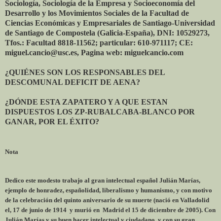
Sociología, Sociología de la Empresa y Socioeconomía del
Desarrollo y los Movimientos Sociales de la Facultad de
Ciencias Económicas y Empresariales de Santiago-Universidad
de Santiago de Compostela (Galicia-España), DNI: 10529273,
Tfos.: Facultad 8818-11562; particular: 610-971117; CE:
miguel.cancio@usc.es, Pagina web: miguelcancio.com
¿QUIÉNES SON LOS RESPONSABLES DEL
DESCOMUNAL DEFICIT DE AENA?
¿DÓNDE ESTA ZAPATERO Y A QUE ESTAN
DISPUESTOS LOS ZP-RUBALCABA-BLANCO POR
GANAR, POR EL ÉXITO?
Nota
Dedico este modesto trabajo al gran intelectual español Julián Marías,
ejemplo de honradez, españolidad, liberalismo y humanismo, y con motivo
de la celebración del quinto aniversario de su muerte (nació en Valladolid
el, 17 de junio de 1914 y murió en Madrid el 15 de diciembre de 2005). Con
Julián Marías y su buen hacer intelectual y ciudadano, y con su gran