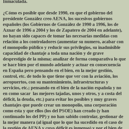
Inmaculada.
¿Cómo es posible que desde 1990, en que el gobierno del
presidente González creo AENA, los sucesivos gobiernos
españoles (los Gobiernos de González de 1990 a 1996, los de
Aznar de 1996 a 2004 y los de Zapatero de 2004 en adelante),
no hayan sido capaces de tomar las necesarias medidas con
relación a los controladores (aumentar su numero, acabar con
el monopolio público y reducir sus privilegios, su inadmisible
capacidad de chantaje a toda una nación y de grave
desprestigio de la misma; analizar de forma comparativa lo que
se hace bien por el mundo adelante y actuar en consecuencia
en España pero pensando en el bien, en la mejor gestión,
control, etc. de todo lo que tiene que ver con la aviación, los
aeropuertos, con su mantenimiento, infraestructuras y
servicios, etc.; pensando en el bien de la nación española y no
en como sacar las mejores tajadas, unos y otros, y a costa del
déficit, la deuda, etc.) para evitar los posibles y muy graves
chantajes que puede crear un monopolio, una corporación
como esta y que ellos (los del PSOE) han creado (y han
continuado los del PP) y no han sabido controlar, gestionar de
la mejor manera (al igual que lo que ha sucedido en el caso de
la gestión de AENA y cuyo déficit es inmenso) y por el bien de