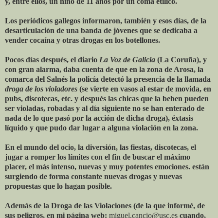
y, entre ellos, un niño de 11 años por un coma etílico.
Los periódicos gallegos informaron, también y esos días, de la
desarticulación de una banda de jóvenes que se dedicaba a
vender cocaína y otras drogas en los botellones.
Pocos días después, el diario
La Voz de Galicia
(La Coruña), y
con gran alarma, daba cuenta de que en la zona de Arosa, la
comarca del Salnés la policía detectó la presencia de la llamada
droga de los violadores
(se vierte en vasos al estar de movida, en
pubs, discotecas, etc. y después las chicas que la beben pueden
ser violadas, robadas y al día siguiente no se han enterado de
nada de lo que pasó por la acción de dicha droga), éxtasis
líquido y que pudo dar lugar a alguna violación en la zona.
En el mundo del ocio, la diversión, las fiestas, discotecas, el
jugar a romper los límites con el fin de buscar el máximo
placer, el más intenso, nuevas y muy potentes emociones. están
surgiendo de forma constante nuevas drogas y nuevas
propuestas que lo hagan posible.
Además de la Droga de las Violaciones (de la que informé, de
sus peligros, en mi página web:
miguel.cancio@usc.es
cuando,