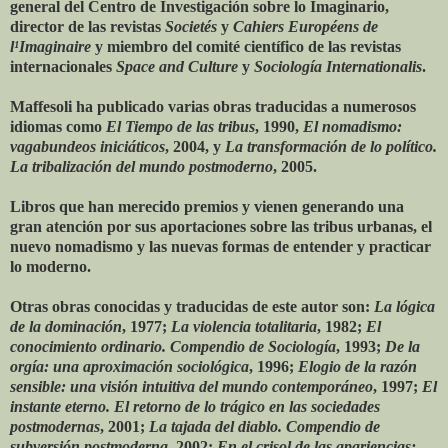
general del Centro de Investigación sobre lo Imaginario,
director de las revistas
Societés
y
Cahiers Européens de
l¹Imaginaire
y miembro del comité científico de las revistas
internacionales
Space and Culture
y
Sociología Internationalis
.
Maffesoli ha publicado varias obras traducidas a numerosos
idiomas como
El Tiempo de las tribus
, 1990,
El nomadismo:
vagabundeos iniciáticos
, 2004, y
La transformación de lo político.
La tribalización del mundo postmoderno
, 2005.
Libros que han merecido premios y vienen generando una
gran atención por sus aportaciones sobre las tribus urbanas, el
nuevo nomadismo y las nuevas formas de entender y practicar
lo moderno.
Otras obras conocidas y traducidas de este autor son:
La lógica
de la dominación
, 1977;
La violencia totalitaria
, 1982;
El
conocimiento ordinario. Compendio de Sociología
, 1993;
De la
orgía: una aproximación sociológica
, 1996;
Elogio de la razón
sensible: una visión intuitiva del mundo contemporáneo
, 1997;
El
instante eterno. El retorno de lo trágico en las sociedades
postmodernas
, 2001;
La tajada del diablo. Compendio de
subversión postmoderna
, 2002;
En el crisol de las apariencias: