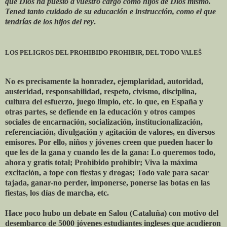
que Dios ha puesto a vuestro cargo como hijos de Dios mismo.
Tened tanto cuidado de su educación e instrucción, como el que
tendrías de los hijos del rey
.
LOS PELIGROS DEL PROHIBIDO PROHIBIR, DEL TODO VALEŠ
No es precisamente la honradez, ejemplaridad, autoridad,
austeridad, responsabilidad, respeto, civismo, disciplina,
cultura del esfuerzo, juego limpio, etc. lo que, en España y
otras partes, se defiende en la educación y otros campos
sociales de encarnación, socialización, institucionalización,
referenciación, divulgación y agitación de valores, en diversos
emisores. Por ello, niños y jóvenes creen que pueden hacer lo
que les de la gana y cuando les de la gana: Lo queremos todo,
ahora y gratis total; Prohibido prohibir; Viva la máxima
excitación, a tope con fiestas y drogas; Todo vale para sacar
tajada, ganar-no perder, imponerse, ponerse las botas en las
fiestas, los días de marcha, etc.
Hace poco hubo un debate en Salou (Cataluña) con motivo del
desembarco de 5000 jóvenes estudiantes ingleses que acudieron