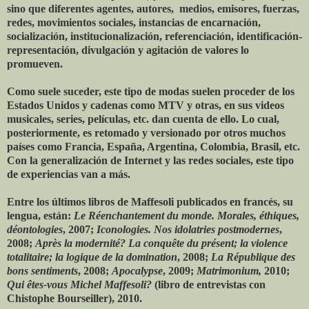
sino que diferentes agentes, autores, medios, emisores, fuerzas,
redes, movimientos sociales, instancias de encarnación,
socialización, institucionalización, referenciación, identificación-
representación, divulgación y agitación de valores lo
promueven.
Como suele suceder, este tipo de modas suelen proceder de los
Estados Unidos y cadenas como MTV y otras, en sus videos
musicales, series, películas, etc. dan cuenta de ello. Lo cual,
posteriormente, es retomado y versionado por otros muchos
países como Francia, España, Argentina, Colombia, Brasil, etc.
Con la generalización de Internet y las redes sociales, este tipo
de experiencias van a más.
Entre los últimos libros de Maffesoli publicados en francés, su
lengua, están:
Le Réenchantement du monde. Morales, éthiques,
déontologies
, 2007;
Iconologies. Nos idolatries postmodernes
,
2008;
Après la modernité? La conquête du présent; la violence
totalitaire; la logique de la domination
, 2008;
La République des
bons sentiments
, 2008;
Apocalypse
, 2009;
Matrimonium,
2010;
Qui êtes-vous Michel Maffesoli?
(libro de entrevistas con
Chistophe Bourseiller), 2010.