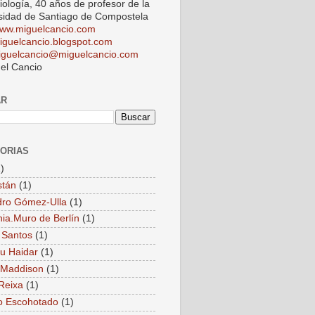
iología, 40 años de profesor de la
sidad de Santiago de Compostela
ww.miguelcancio.com
iguelcancio.blogspot.com
iguelcancio@miguelcancio.com
el Cancio
AR
ORIAS
)
stán
(1)
dro Gómez-Ulla
(1)
ia.Muro de Berlín
(1)
 Santos
(1)
u Haidar
(1)
 Maddison
(1)
Reixa
(1)
o Escohotado
(1)