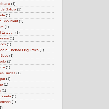
delaria
(1)
 de Galicia
(1)
nde
(1)
n Chourraut
(1)
ete
(1)
l Esteban
(1)
Ressa
(1)
ecos
(1)
or la Libertad Lingüística
(1)
 Bose
(1)
quía
(1)
uza
(1)
es Unidas
(1)
gua
(1)
mo
(1)
a
(1)
 Casado
(1)
estana
(1)
1)