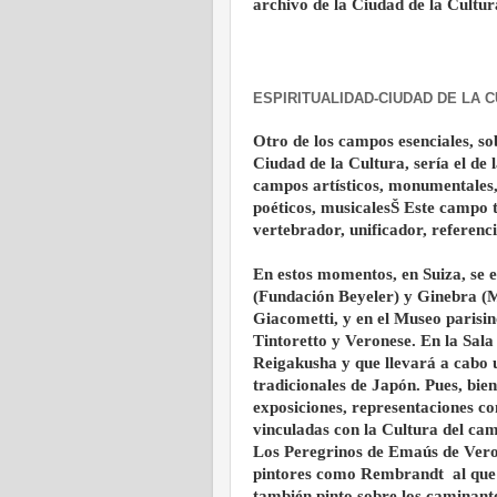
archivo de la Ciudad de la Cultur
ESPIRITUALIDAD-CIUDAD DE LA 
Otro de los campos esenciales, so
Ciudad de la Cultura, sería el de l
campos artísticos, monumentales, cu
poéticos, musicalesŠ Este campo 
vertebrador, unificador, referenc
En estos momentos, en Suiza, se e
(Fundación Beyeler) y Ginebra (M
Giacometti, y en el Museo parisin
Tintoretto y Veronese. En la Sal
Reigakusha y que llevará a cabo 
tradicionales de Japón. Pues, bie
exposiciones, representaciones c
vinculadas con la Cultura del cam
Los Peregrinos de Emaús de Veron
pintores como Rembrandt ­ al que
también pinto sobre los caminantes