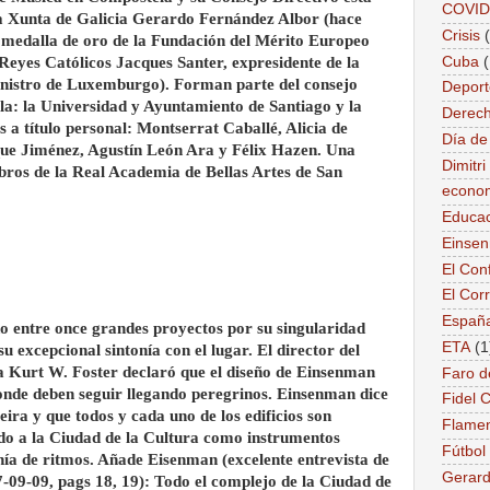
COVID
 la Xunta de Galicia Gerardo Fernández Albor (hace
Crisis
 medalla de oro de la Fundación del Mérito Europeo
Cuba
 Reyes Católicos Jacques Santer, expresidente de la
nistro de Luxemburgo). Forman parte del consejo
Deport
a: la Universidad y Ayuntamiento de Santiago y la
Derec
s a título personal: Montserrat Caballé, Alicia de
Día de
que Jiménez, Agustín León Ara y Félix Hazen. Una
Dimitr
ros de la Real Academia de Bellas Artes de San
econo
Educac
Einse
El Conf
El Cor
Españ
do entre once grandes proyectos por su singularidad
ETA
(1
u excepcional sintonía con el lugar. El director del
 Kurt W. Foster declaró que el diseño de Einsenman
Faro d
nde deben seguir llegando peregrinos. Einsenman dice
Fidel 
ieira y que todos y cada uno de los edificios son
Flame
ido a la Ciudad de la Cultura como instrumentos
Fútbol
nía de ritmos. Añade Eisenman (excelente entrevista de
Gerard
-09-09, pags 18, 19): Todo el complejo de la Ciudad de