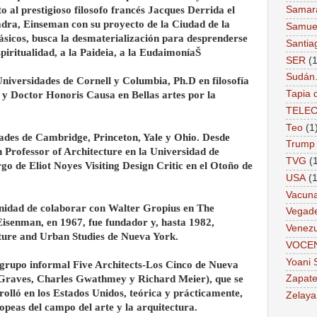
o al prestigioso filosofo francés Jacques Derrida el
Samar
adra, Einseman con su proyecto de la Ciudad de la
Samue
lásicos, busca la desmaterialización para desprenderse
Santia
spiritualidad, a la Paideia, a la EudaimoníaŠ
SER
(1
Sudán
niversidades de Cornell y Columbia, Ph.D en filosofía
Tapia 
y Doctor Honoris Causa en Bellas artes por la
TELE
Teo
(1
dades de Cambridge, Princeton, Yale y Ohio. Desde
Trump
 Professor of Architecture en la Universidad de
TVG
(
o de Eliot Noyes Visiting Design Critic en el Otoño de
USA
(1
Vacun
unidad de colaborar con Walter Gropius en The
Vegad
Eisenman, en 1967, fue fundador y, hasta 1982,
Venezu
ecture and Urban Studies de Nueva York.
VOCE
Yoani 
n grupo informal Five Architects-Los Cinco de Nueva
Graves, Charles Gwathmey y Richard Meier), que se
Zapate
olló en los Estados Unidos, teórica y prácticamente,
Zelaya
ropeas del campo del arte y la arquitectura.