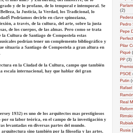
Parlame
agrado y de lo profano, de lo temporal e intemporal. Se
(2)
Belleza, la Justicia, la Verdad, los Tradicional, lo
Pedera
idadŠ Podríamos decirlo en clave spinoziana,
exión, a través, de la cultura, del arte, sobre la justa
Pedro
sas, de los cuerpos, de las almas. Pero como se trata
Pepe 
e la Cultura de Santiago de Compostela estas
Perfec
musicales podrían tener un complemento bibliográfico y
Pilar 
ue situaría a Santiago de Compostela a gran altura en
Piqué
.
PP
(3)
tectura en la Ciudad de la Cultura, campo que también
Premio
a escala internacional, hay que hablar del gran
PSOE
Putin
(
Rafael
Ramón
Real M
Reform
sey 1932) es uno de los arquitectos mas prestigiosos
Rimski
por su labor teórica, en el campo de la investigación y
Rubial
bras levantadas en diversas partes del mundo.
Rusia
arquitectura sino también por la filosofía y las artes.