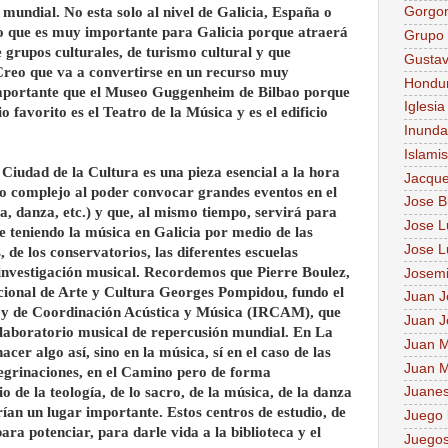
 mundial. No esta solo al nivel de Galicia, España o
Gorgo
o que es muy importante para Galicia porque atraerá
Grupo 
grupos culturales, de turismo cultural y que
Gusta
 Creo que va a convertirse en un recurso muy
Hondu
mportante que el Museo Guggenheim de Bilbao porque
Iglesia
cio favorito es el Teatro de la Música y es el edificio
Inunda
Islami
 Ciudad de la Cultura es una pieza esencial a la hora
Jacque
ho complejo al poder convocar grandes eventos en el
Jose B
a, danza, etc.) y que, al mismo tiempo, servirá para
Jose Lu
e teniendo la música en Galicia por medio de las
Jose L
, de los conservatorios, las diferentes escuelas
e investigación musical. Recordemos que Pierre Boulez,
Josem
cional de Arte y Cultura Georges Pompidou, fundo el
Juan J
n y de Coordinación Acústica y Música (IRCAM), que
Juan J
 laboratorio musical de repercusión mundial. En La
Juan M
cer algo así, sino en la música, sí en el caso de las
Juan M
regrinaciones, en el Camino pero de forma
io de la teología, de lo sacro, de la música, de la danza
Juane
an un lugar importante. Estos centros de estudio, de
Juego 
ara potenciar, para darle vida a la biblioteca y el
Juegos