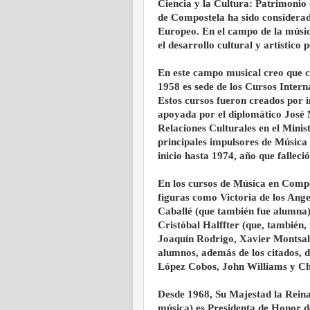
Ciencia y la Cultura: Patrimonio
de Compostela ha sido considerad
Europeo. En el campo de la músic
el desarrollo cultural y artístico
En este campo musical creo que 
1958 es sede de los Cursos Inter
Estos cursos fueron creados por i
apoyada por el diplomático José 
Relaciones Culturales en el Minis
principales impulsores de Música
inicio hasta 1974, año que fallec
En los cursos de Música en Compo
figuras como Victoria de los Ang
Caballé (que también fue alumna)
Cristóbal Halffter (que, también
Joaquín Rodrigo, Xavier Montsalv
alumnos, además de los citados, d
López Cobos, John Williams y C
Desde 1968, Su Majestad la Reina
música) es Presidenta de Honor d