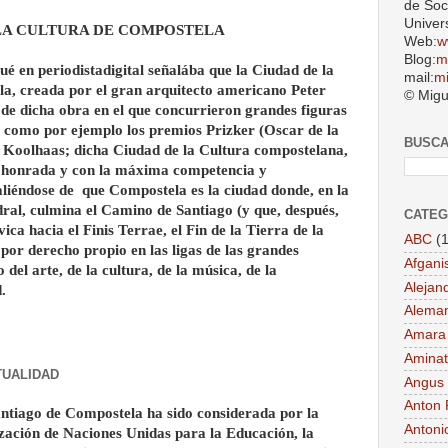
de Soc
Univer
 LA CULTURA DE COMPOSTELA
Web:
w
Blog:
m
ué en periodistadigital señalába que la Ciudad de la
mail:
m
a, creada por el gran arquitecto americano Peter
© Migu
de dicha obra en el que concurrieron grandes figuras
a como por ejemplo los premios Prizker (Oscar de la
BUSC
 Koolhaas; dicha Ciudad de la Cultura compostelana,
a honrada y con la máxima competencia y
aliéndose de que Compostela es la ciudad donde, en la
ral, culmina el Camino de Santiago (y que, después,
CATEG
ica hacia el Finis Terrae, el Fin de la Tierra de la
ABC
(1
por derecho propio en las ligas de las grandes
Afgani
del arte, de la cultura, de la música, de la
Alejan
.
Aleman
Amara
Aminat
TUALIDAD
Angus
Anton 
antiago de Compostela ha sido considerada por la
Antoni
ación de Naciones Unidas para la Educación, la