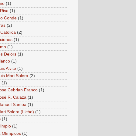
nio
(1)
Risa
(1)
vo Conde
(1)
ras
(2)
 Católica
(2)
ciones
(1)
smo
(1)
s Delors
(1)
lanco
(1)
is Alvite
(1)
uis Mari Solera
(2)
i
(1)
ose Cebrian Franco
(1)
osé R. Calaza
(1)
anuel Santoa
(1)
ari Solera (Licho)
(1)
s
(1)
limpio
(1)
 Olímpicos
(1)